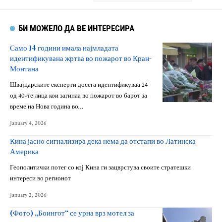
БИ МОЖЕЛО ДА ВЕ ИНТЕРЕСИРА
Само 14 години имала најмладата
идентификувана жртва во пожарот во Кран-
Монтана
Швајцарските експерти досега идентификуваа 24
од 40-те лица кои загинаа во пожарот во барот за
време на Нова година во…
January 4, 2026
Кина јасно сигнализира дека нема да отстапи во Латинска
Америка
Геополитички потег со кој Кина ги зацврстува своите стратешки
интереси во регионот
January 2, 2026
(Фото) „Боингот“ се урна врз мотел за