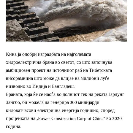
Кина ја одобри изградбата на најголемата
хидроелектрична брана во светот, со што започнува
амбициозен проект на источниот раб на Тибетската
висорамнина што може да влијае на милиони луѓе
низводно во Индија и Бангладеш.
Браната, која ќе се наоѓа во долниот тек на реката Јарлунг
Зангбо, би можела да генерира 300 милијарди
киловатчасови електрична енергија годишно, според
проценката на „Power Construction Corp of China“ во 2020
година.