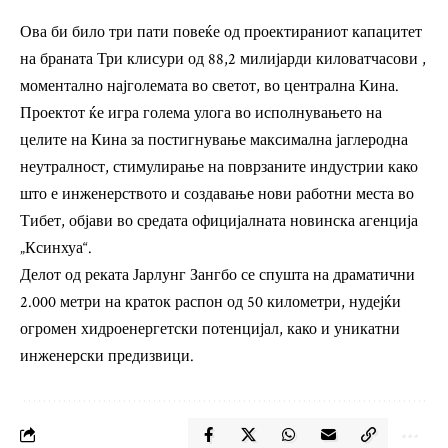
Ова би било три пати повеќе од проектираниот капацитет
на браната Три клисури од 88,2 милијарди киловатчасови ,
моментално најголемата во светот, во централна Кина.
Проектот ќе игра голема улога во исполнувањето на
целите на Кина за постигнување максимална јаглеродна
неутралност, стимулирање на поврзаните индустрии како
што е инженерството и создавање нови работни места во
Тибет, објави во средата официјалната новинска агенција
„Ксинхуа“.
Делот од реката Јарлунг Зангбо се спушта на драматични
2.000 метри на краток распон од 50 километри, нудејќи
огромен хидроенергетски потенцијал, како и уникатни
инженерски предизвици.