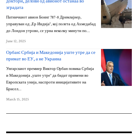
доктори, делови од авионот останаа во
зградата
Патничкиот авион Боинг 787-8 Дримлајнер,
управуван од „Ер Индија“, кој полета од Ахмедабад
до Лондон утрово, се урна неколку минути по…
June 12, 2025
Орбан: Србија и Македонија уште утре да се
примат во ЕУ, а не Украина
Унгарскиот премиер Виктор Орбан повика Србија
и Македонија „уште утре“ да бидат примени во
Европската унија, наспроти иницијативите на
Брисел…
March 15, 2025