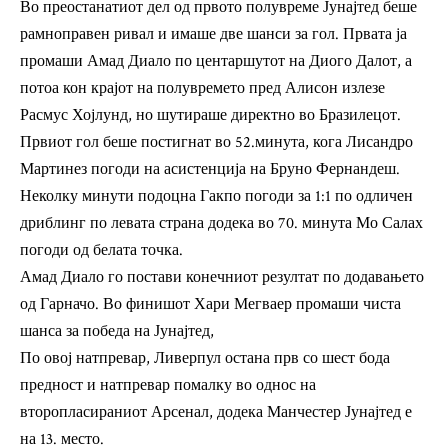
Во преостанатиот дел од првото полувреме Јунајтед беше
рамноправен ривал и имаше две шанси за гол. Првата ја
промаши Амад Диало по центаршутот на Диого Далот, а
потоа кон крајот на полувремето пред Алисон излезе
Расмус Хојлунд, но шутираше директно во Бразилецот.
Првиот гол беше постигнат во 52.минута, кога Лисандро
Мартинез погоди на асистенција на Бруно Фернандеш.
Неколку минути подоцна Гакпо погоди за 1:1 по одличен
дриблинг по левата страна додека во 70. минута Мо Салах
погоди од белата точка.
Амад Диало го постави конечниот резултат по додавањето
од Гарначо. Во финишот Хари Мегваер промаши чиста
шанса за победа на Јунајтед,
По овој натпревар, Ливерпул остана прв со шест бода
предност и натпревар помалку во однос на
второпласираниот Арсенал, додека Манчестер Јунајтед е
на 13. место.