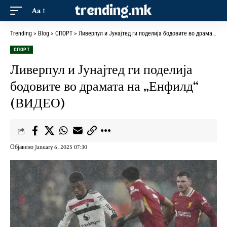
Aa
Trending
>
Blog
>
СПОРТ
>
Ливерпул и Јунајтед ги поделија бодовите во драмата на „Енфилд“ (ВИДЕО)
СПОРТ
Ливерпул и Јунајтед ги поделија
бодовите во драмата на „Енфилд“
(ВИДЕО)
Објавено January 6, 2025 07:30