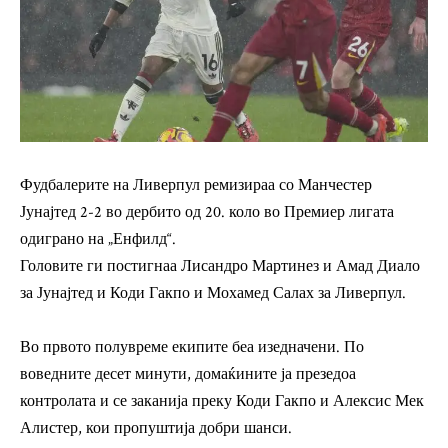
Фудбалерите на Ливерпул ремизираа со Манчестер
Јунајтед 2-2 во дербито од 20. коло во Премиер лигата
одиграно на „Енфилд“.
Головите ги постигнаа Лисандро Мартинез и Амад Диало
за Јунајтед и Коди Гакпо и Мохамед Салах за Ливерпул.
Во првото полувреме екипите беа изедначени. По
воведните десет минути, домаќините ја презедоа
контролата и се заканија преку Коди Гакпо и Алексис Мек
Алистер, кои пропуштија добри шанси.