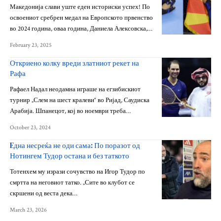
Македонија слави уште еден историски успех! По
освоениот сребрен медал на Европското првенство
во 2024 година, оваа година, Даниела Алексовска,…
February 23, 2025
Откриено колку вреди златниот рекет на
Рафа
Рафаел Надал неодамна играше на егзибискиот
турнир „Слем на шест кралеви“ во Ријад, Саудиска
Арабија. Шпанецот, кој во ноември треба…
October 23, 2024
Eдна несреќа не оди сама: По поразот од
Нотингем Тудор остана и без таткото
Тотенхем му изрази сочувство на Игор Тудор по
смртта на неговиот татко. „Сите во клубот се
скршени од веста дека…
March 23, 2026