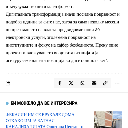
и зачувуваат во дигитален формат.
Дигиталната трансформација значи посилна поврзаност и
подобра иднина за сите нас, затоа за само неколку месеци
по преземањето на власта предвидовме нови 80
електронски услуги, зголемена поврзаност на
институциите и фокус на сајбер безбедноста. Преку овие
проекти и вложувањето во дигитализацијата ја
осигуруваме нашата позиција во дигиталниот свет“.
БИ МОЖЕЛО ДА ВЕ ИНТЕРЕСИРА
ФЕКАЛИИ ИМ СЕ ВРАЌАЛЕ ДОМА
ОТКАКО ИМ ЈА ЗАТНАЛ
КАНАЛИЗАЦИЈАТА Општина Центар го