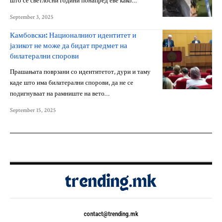
што се светлосни години понапред еве како…
September 3, 2025
Камбовски: Националниот идентитет и
јазикот не може да бидат предмет на
билатерални спорови
Прашањата поврзани со идентитетот, дури и таму
каде што има билатерални спорови, да не се
подигнуваат на рамниште на вето…
September 15, 2025
contact@trending.mk