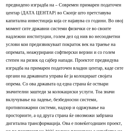
предвидено изградба на – Современ примарен податочен
центар (ДАТА ЦЕНТАР) во Скопје што претставува
капитална инвестиција која се најавува со години. Во овој
момент сите државни системи физички се во своите
надлежни институции, голем дел од нив во несоодветни
услови кои предизвикуваат пократок век на траење на
опремата, неажурирани софтверски верзии и со голем
степен на ризик од сајбер напади. Проектот предвидува
изградба на примарен податочен владин центар, каде сите
органи на државната управа ќе ја колоцираат својата
опрема. Со ова државата од една страна ќе оствари
значителни заштеди за колокациски услуги. Тоа значи
вклучување на ладење, безбедносни системи,
противпожарни системи, надзор и одржување на
просториите, а од друга страна ќе овозможи забрзана
дигитална трансформација. Ова е повеќегодишен проект,