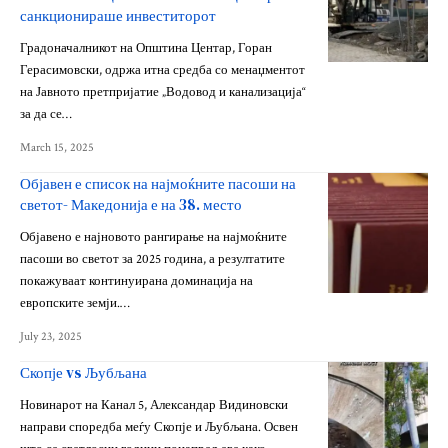
санкционираше инвеститорот
Градоначалникот на Општина Центар, Горан
Герасимовски, одржа итна средба со менаџментот
на Јавното претпријатие „Водовод и канализација“
за да се…
March 15, 2025
Објавен е список на најмоќните пасоши на
светот- Македонија е на 38. место
Објавено е најновото рангирање на најмоќните
пасоши во светот за 2025 година, а резултатите
покажуваат континуирана доминација на
европските земји.…
July 23, 2025
Скопје vs Љубљана
Новинарот на Канал 5, Александар Видиновски
направи споредба меѓу Скопје и Љубљана. Освен