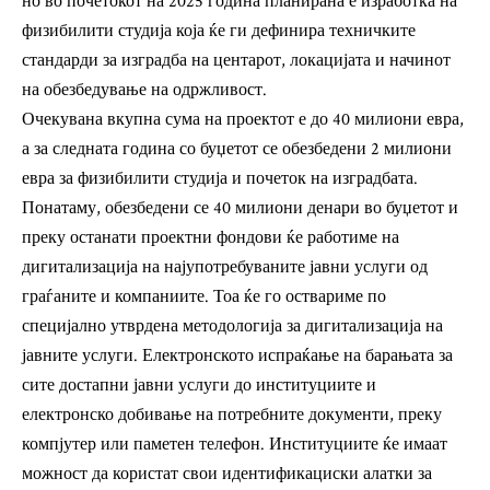
но во почетокот на 2025 година планирана е изработка на
физибилити студија која ќе ги дефинира техничките
стандарди за изградба на центарот, локацијата и начинот
на обезбедување на одржливост.
Очекувана вкупна сума на проектот е до 40 милиони евра,
а за следната година со буџетот се обезбедени 2 милиони
евра за физибилити студија и почеток на изградбата.
Понатаму, обезбедени се 40 милиони денари во буџетот и
преку останати проектни фондови ќе работиме на
дигитализација на најупотребуваните јавни услуги од
граѓаните и компаниите. Тоа ќе го оствариме по
специјално утврдена методологија за дигитализација на
јавните услуги. Електронското испраќање на барањата за
сите достапни јавни услуги до институциите и
електронско добивање на потребните документи, преку
компјутер или паметен телефон. Институциите ќе имаат
можност да користат свои идентификациски алатки за