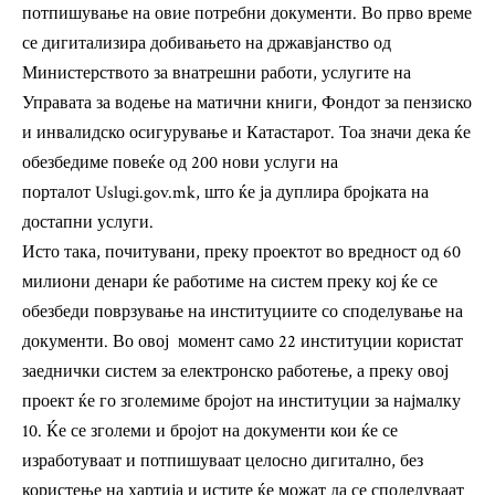
потпишување на овие потребни документи. Во прво време
се дигитализира добивањето на државјанство од
Министерството за внатрешни работи, услугите на
Управата за водење на матични книги, Фондот за пензиско
и инвалидско осигурување и Катастарот. Тоа значи дека ќе
обезбедиме повеќе од 200 нови услуги на
порталот
Uslugi.gov.mk
, што ќе ја дуплира бројката на
достапни услуги.
Исто така, почитувани, преку проектот во вредност од 60
милиони денари ќе работиме на систем преку кој ќе се
обезбеди поврзување на институциите со споделување на
документи. Во овој момент само 22 институции користат
заеднички систем за електронско работење, а преку овој
проект ќе го зголемиме бројот на институции за најмалку
10. Ќе се зголеми и бројот на документи кои ќе се
изработуваат и потпишуваат целосно дигитално, без
користење на хартија и истите ќе можат да се споделуваат