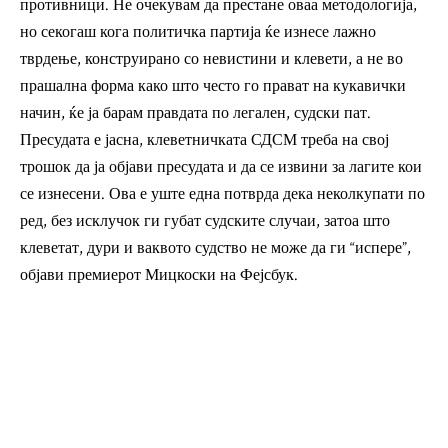
противници. Не очекувам да престане оваа методологија,
но секогаш кога политичка партија ќе изнесе лажно
тврдење, конструирано со невистини и клевети, а не во
прашална форма како што често го прават на кукавички
начин, ќе ја барам правдата по легален, судски пат.
Пресудата е јасна, клеветничката СДСМ треба на свој
трошок да ја објави пресудата и да се извини за лагите кои
се изнесени. Ова е уште една потврда дека неколкупати по
ред, без исклучок ги губат судските случаи, затоа што
клеветат, дури и ваквото судство не може да ги “испере”,
објави премиерот Мицкоски на Фејсбук.