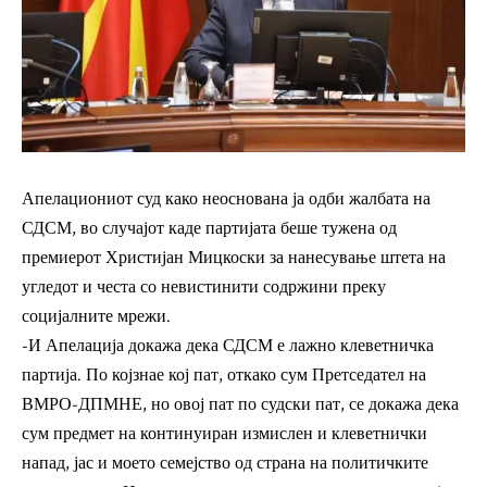
Апелациониот суд како неоснована ја одби жалбата на
СДСМ, во случајот каде партијата беше тужена од
премиерот Христијан Мицкоски за нанесување штета на
угледот и честа со невистинити содржини преку
социјалните мрежи.
-И Апелација докажа дека СДСМ е лажно клеветничка
партија. По којзнае кој пат, откако сум Претседател на
ВМРО-ДПМНЕ, но овој пат по судски пат, се докажа дека
сум предмет на континуиран измислен и клеветнички
напад, јас и моето семејство од страна на политичките