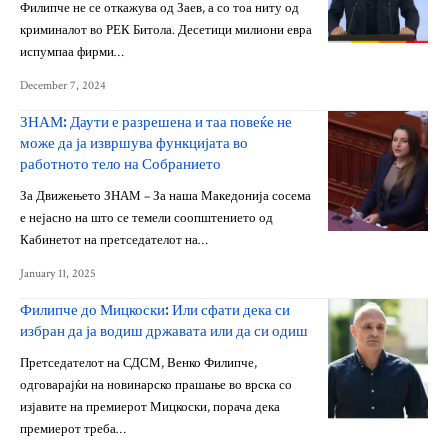
Филипче не се откажува од Заев, а со тоа ниту од
криминалот во РЕК Битола. Десетици милиони евра
испумпаа фирми…
December 7, 2024
ЗНАМ: Даути е разрешена и таа повеќе не
може да ја извршува функцијата во
работното тело на Собранието
За Движењето ЗНАМ – За наша Македонија сосема
е нејасно на што се темели соопштението од
Кабинетот на претседателот на…
January 11, 2025
Филипче до Мицкоски: Или сфати дека си
избран да ја водиш државата или да си одиш
Претседателот на СДСМ, Венко Филипче,
одговарајќи на новинарско прашање во врска со
изјавите на премиерот Мицкоски, порача дека
премиерот треба…