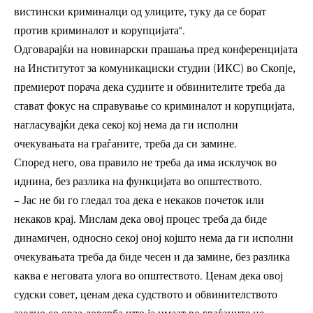
вистински криминалци од улиците, туку да се борат
против криминалот и корупцијата“.
Одговарајќи на новинарски прашања пред конференцијата
на Институтот за комуникациски студии (ИКС) во Скопје,
премиерот порача дека судиите и обвинителите треба да
стават фокус на справување со криминалот и корупцијата,
нагласувајќи дека секој кој нема да ги исполни
очекувањата на граѓаните, треба да си замине.
Според него, ова правило не треба да има исклучок во
иднина, без разлика на функцијата во општеството.
– Јас не би го гледал тоа дека е некаков почеток или
некаков крај. Мислам дека овој процес треба да биде
динамичен, односно секој оној којшто нема да ги исполни
очекувањата треба да биде чесен и да замине, без разлика
каква е неговата улога во општеството. Ценам дека овој
судски совет, ценам дека судството и обвинителството