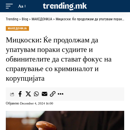
Aa
Trending
>
Blog
>
МАКЕДОНИЈА
>
Мицкоски: Ќе продолжам да упатувам пораки судиите и обвинителите да стават фокус на справување со криминалот и корупцијата
МАКЕДОНИЈА
Мицкоски: Ќе продолжам да
упатувам пораки судиите и
обвинителите да стават фокус на
справување со криминалот и
корупцијата
Објавено December 4, 2024 16:00