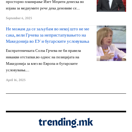
просторно планирање Изет Меџити денеска во
изјава за медиумите рече дека деновиве се…
September 6, 2025
Не можам да се заљубам во некој што не ме
сака, вели Грчева за непристапувањето на
Македонија во ЕУ и бугарските условувања
Експратеничката Солза Грчева не би правела
никакви отстапки.во однос на позицијата на
Македонија за влез во Европа и бугарските
условувања.…
April 16, 2025