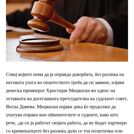
Секој којшто нема да ја оправда довербата, без разлика на
неговата улога во општеството треба да си замине, изјави
денеска премиерот Христијан Мицкоски во однос на
оставката на досегашната претседателка на судскиот совет,
Весна Дамева. Мицкоски најави дека ќе продолжи да
упатува пораки кон обвинителите и судиите, како што
рече, „да си ја работат својата работа, да не бидат партнери
со криминалците без разлика дали се тоа политички или