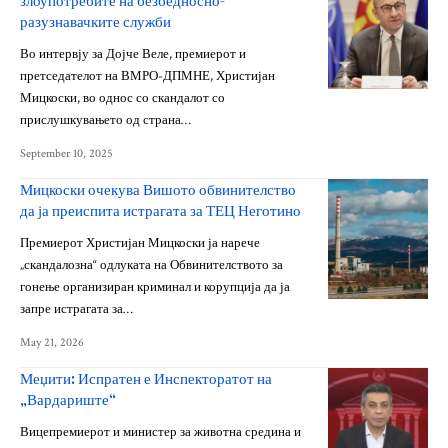
злоупотребите на безбедносно-
разузнавачките служби
Во интервју за Дојче Веле, премиерот и
претседателот на ВМРО-ДПМНЕ, Христијан
Мицкоски, во однос со скандалот со
прислушкувањето од страна…
September 10, 2025
Мицкоски очекува Вишото обвинителство
да ја преиспита истрагата за ТЕЦ Неготино
Премиерот Христијан Мицкоски ја нарече
„скандалозна“ одлуката на Обвинителството за
гонење организиран криминал и корупција да ја
запре истрагата за…
May 21, 2026
Меџити: Испратен е Инспекторатот на
„Вардариште“
Вицепремиерот и министер за животна средина и