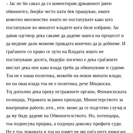
– Јас не би сакал да го коментирам државниот јавен
обвинител, биејќи често пати бев прашуван, имате
комотно мнозинство зошто не постапувате како што
постапувале во минатот владите кога биле избрани. Јас
давав одговор дека сакаме да дадеме шанса на процесот и
да видиме дали можеме правдата конечно да ја добиеме. И
граѓаните со право се лути на Владата зошто не
постапуваше досега, бидејќи логично е дека граѓаните
мислат дека ние како влада треба да обвинуваме и судиме.
Тоа не е наша политика, можеби на некои минати влади,
но на оваа влада тоа не е политика, рече Мицкоски.
Тој дополни дека преку истражните органи, Финансиската
полиција, Управата за јавни приходи, Министерството за
внатрешни работи, итн., итн. може да се подготви случај и
да му биде дадеме на Обвинителството. Но, потенцира,
тоа поднесува пријава, а подоцна доколку прифати суди.
Не е тоа државата и тоа на памет не ми паѓа ниту никогаш