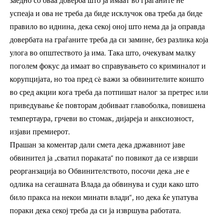
заедно со оваа доверба што ја имаат во граѓаните не
успеаја и ова не треба да биде исклучок ова треба да биде
правило во иднина, дека секој оној што нема да ја оправда
довербата на граѓаните треба да си замине, без разлика која
улога во општеството ја има. Така што, очекувам малку
поголем фокус да имаат во справувањето со криминалот и
корупцијата, но тоа пред сè важи за обвинителите коишто
во сред акции кога треба да потпишат налог за претрес или
приведување ќе повторам добиваат главоболка, повишена
темпертаура, грчеви во стомак, дијареја и анксиозност,
изјави премиерот.
Прашан за коментар дали смета дека државниот јаве
обвинител ја „сватил пораката“ по повикот да се изврши
реорганзација во Обвинителството, посочи дека „не е
одлика на сегашната Влада да обвинува и суди како што
било пракса на некои минати влади“, но дека ќе упатува
пораки дека секој треба да си ја извршува работата.