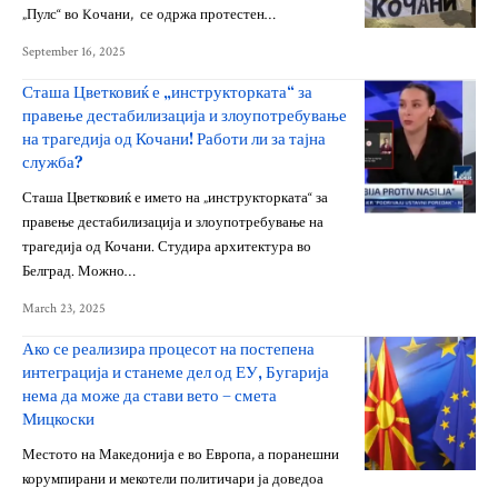
„Пулс“ во Kочани, се одржа протестен…
September 16, 2025
Сташа Цветковиќ е „инструкторката“ за
правење дестабилизација и злоупотребување
на трагедија од Кочани! Работи ли за тајна
служба?
Сташа Цветковиќ е името на „инструкторката“ за
правење дестабилизација и злоупотребување на
трагедија од Кочани. Студира архитектура во
Белград. Можно…
March 23, 2025
Ако се реализира процесот на постепена
интеграција и станеме дел од ЕУ, Бугарија
нема да може да стави вето – смета
Мицкоски
Местото на Македонија е во Европа, а поранешни
корумпирани и мекотели политичари ја доведоа