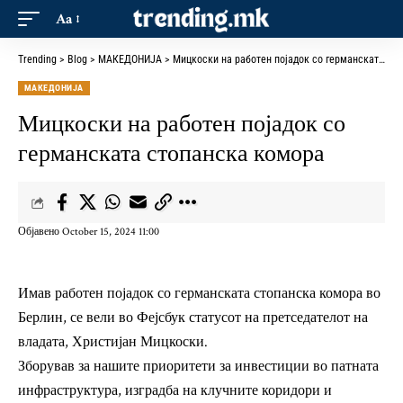
Aa
Trending
>
Blog
>
МАКЕДОНИЈА
>
Мицкоски на работен појадок со германската стопанска комора
МАКЕДОНИЈА
Мицкоски на работен појадок со
германската стопанска комора
Објавено October 15, 2024 11:00
Имав работен појадок со германската стопанска комора во
Берлин, се вели во Фејсбук статусот на претседателот на
владата, Христијан Мицкоски.
Зборував за нашите приоритети за инвестиции во патната
инфраструктура, изградба на клучните коридори и