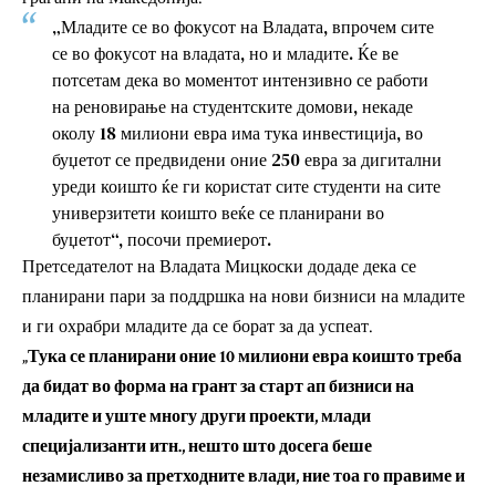
„Младите се во фокусот на Владата, впрочем сите
се во фокусот на владата, но и младите. Ќе ве
потсетам дека во моментот интензивно се работи
на реновирање на студентските домови, некаде
околу 18 милиони евра има тука инвестиција, во
буџетот се предвидени оние 250 евра за дигитални
уреди коишто ќе ги користат сите студенти на сите
универзитети коишто веќе се планирани во
буџетот“, посочи премиерот.
Претседателот на Владата Мицкоски додаде дека се
планирани пари за поддршка на нови бизниси на младите
и ги охрабри младите да се борат за да успеат.
„Тука се планирани оние 10 милиони евра коишто треба
да бидат во форма на грант за старт ап бизниси на
младите и уште многу други проекти, млади
специјализанти итн., нешто што досега беше
незамисливо за претходните влади, ние тоа го правиме и