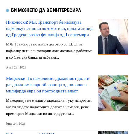
БИ МОЖЕЛО ДА ВЕ ИНТЕРЕСИРА
Николоски: МЖ Транспорт ќе набавува
најмалку пет нови локомотиви, првата линија
од Градски воз во функција од 1 септември
МЖ Транспорт потпиша договор со ЕВОР за
најмалку пет нови товарни локомотиви, а работиме
и со Светска банка за набавка…
April 26, 2026
Мицкоски: Го намаливме државниот долг и
раздолживме еврообврзница од половина
милијарда евра од претходната власт
Македонија не е ништо задолжена, туку напротив,
ако ги гледате податоците долгот е намален, рече
премиерот Мицкоски во интервјуто за…
June 24, 2025