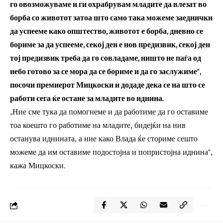
го овозможуваме и ги охрабрувам младите да влезат во
борба со животот затоа што само така можеме заеднички
да успееме како општество, животот е борба, дневно се
бориме за да успееме, секој ден е нов предизвик, секој ден
тој предизвик треба да го совладаме, ништо не паѓа од
небо готово за се мора да се бориме и да го заслужиме“,
посочи премиерот Мицкоски и додаде дека се на што се
работи сега ќе остане за младите во иднина.
„Ние сме тука да помогнеме и да работиме да го оставиме
тоа коешто го работиме на младите, бидејќи на нив
останува иднината, а ние како Влада ќе сториме сешто
можеме да им оставиме подостојна и попристојна иднина“,
кажа Мицкоски.