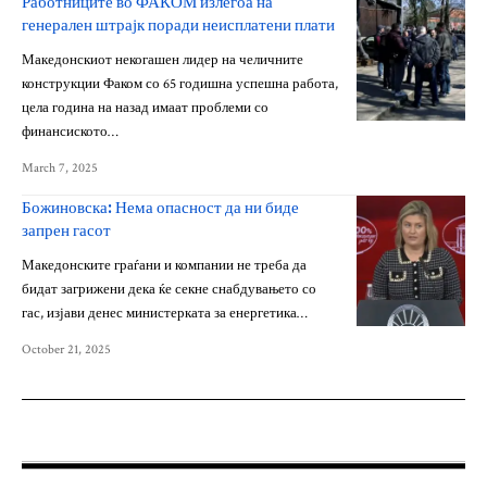
Работниците во ФАКОМ излегоа на
генерален штрајк поради неисплатени плати
Македонскиот некогашен лидер на челичните
конструкции Факом со 65 годишна успешна работа,
цела година на назад имаат проблеми со
финансиското…
March 7, 2025
Божиновска: Нема опасност да ни биде
запрен гасот
Македонските граѓани и компании не треба да
бидат загрижени дека ќе секне снабдувањето со
гас, изјави денес министерката за енергетика…
October 21, 2025