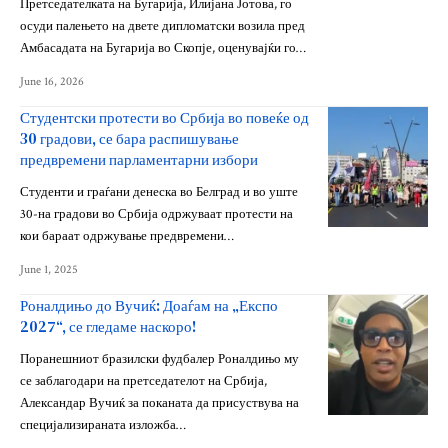
Претседателката на Бугарија, Илијана Јотова, го
осуди палењето на двете дипломатски возила пред
Амбасадата на Бугарија во Скопје, оценувајќи го…
June 16, 2026
Студентски протести во Србија во повеќе од
30 градови, се бара распишување
предвремени парламентарни избори
Студенти и граѓани денеска во Белград и во уште
30-на градови во Србија одржуваат протести на
кои бараат одржување предвремени…
June 1, 2025
Роналдињо до Вучиќ: Доаѓам на „Експо
2027“, се гледаме наскоро!
Поранешниот бразилски фудбалер Роналдињо му
се заблагодари на претседателот на Србија,
Александар Вучиќ за поканата да присуствува на
специјализираната изложба…