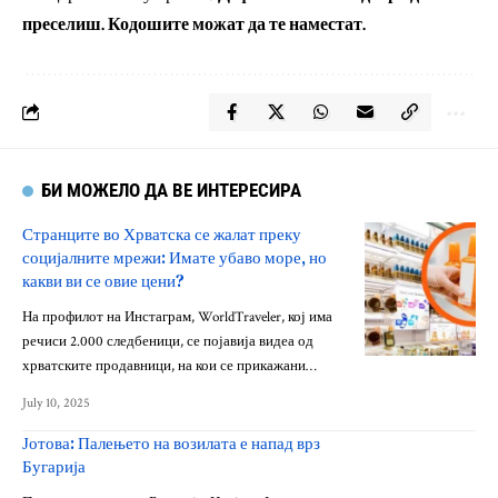
преселиш. Кодошите можат да те наместат.
БИ МОЖЕЛО ДА ВЕ ИНТЕРЕСИРА
Странците во Хрватска се жалат преку
социјалните мрежи: Имате убаво море, но
какви ви се овие цени?
На профилот на Инстаграм, WorldTraveler, кој има
речиси 2.000 следбеници, се појавија видеа од
хрватските продавници, на кои се прикажани…
July 10, 2025
Јотова: Палењето на возилата е напад врз
Бугарија