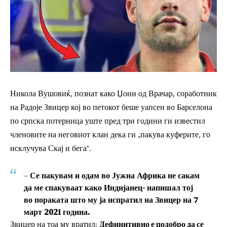
Никола Вушовиќ, познат како Џони од Врачар, соработник
на Радоје Звицер кој во петокот беше уапсен во Барселона
по српска потерница уште пред три години ги известил
членовите на неговиот клан дека ги „пакува куферите, го
исклучува Скај и бега“.
–
Се пакувам и одам во Јужна Африка не сакам
да ме спакуваат како Индијанец- напишал тој
во пораката што му ја испратил на Звицер на 7
март 2021 година.
Звицер на тоа му вратил:
Дефинитивно е подобро да се