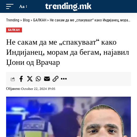
Aa
Trending
>
Blog
>
БАЛКАН
>
Не сакам да ме „спакуваат“ како Индијанец, морам да бегам, најавил Џони од Врачар
БАЛКАН
Не сакам да ме „спакуваат“ како
Индијанец, морам да бегам, најавил
Џони од Врачар
Објавено October 22, 2024 19:05