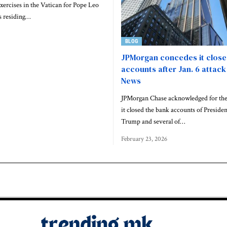
Exercises in the Vatican for Pope Leo
s residing…
BLOG
JPMorgan concedes it clos
accounts after Jan. 6 attack
News
JPMorgan Chase acknowledged for the f
it closed the bank accounts of Preside
Trump and several of…
February 23, 2026