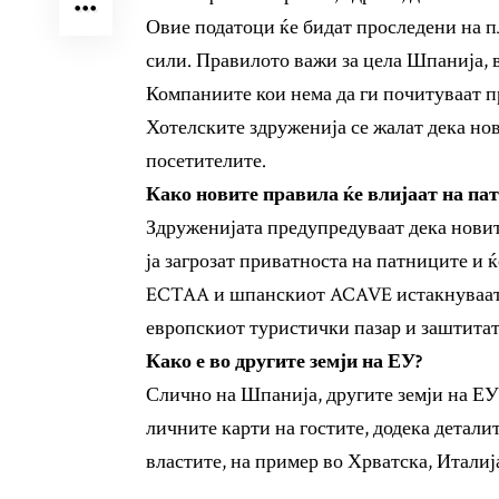
Овие податоци ќе бидат проследени на 
сили. Правилото важи за цела Шпанија, 
Компаниите кои нема да ги почитуваат пр
Хотелските здруженија се жалат дека нов
посетителите.
Како новите правила ќе влијаат на па
Здруженијата предупредуваат дека новит
ја загрозат приватноста на патниците и 
ECTAA и шпанскиот ACAVE истакнуваат д
европскиот туристички пазар и заштитат
Како е во другите земји на ЕУ?
Слично на Шпанија, другите земји на ЕУ
личните карти на гостите, додека детали
властите, на пример во Хрватска, Италиј