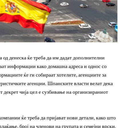
 од денеска ќе треба да им дадат дополнителни
раат информации како домашна адреса и однос со
ормациите ќе ги собираат хотелите, агенциите за
уристичките агенции. Шпанските власти велат дека
т декрет чија цел е сузбивање на организираниот
омпании ќе треба да пријават нови детали, како што
плаќање, број на членови на групата и семејни врски.