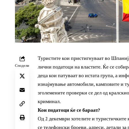
Туристите кои пристигнуваат во Шпанија
Сподели
лични податоци на властите. Ќе се соби
деца кои патуваат во истата група, а инф
изнајмување автомобили, камповите и т
зголемените проверки се дел од кралскио
криминал.
Кои податоци ќе се бараат?
Од 2 декември хотелите и туристичките к
се телефонски броеви, адреси, детали за 