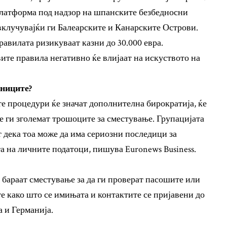
платформа под надзор на шпанските безбедносни
вклучувајќи ги Балеарските и Канарските Острови.
авилата ризикуваат казни до 30.000 евра.
ите правила негативно ќе влијаат на искуството на
тниците?
е процедури ќе значат дополнителна бирократија, ќе
ќе ги зголемат трошоците за сместување. Групацијата
ека тоа може да има сериозни последици за
а на личните податоци, пишува Euronews Business.
 бараат сместување за да ги проверат пасошите или
те како што се имињата и контактите се пријавени до
а и Германија.