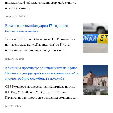
инцидент на фудбалскиот натпревар меѓу екипите
на фудбалските…
August 24, 2025
Возач со автомобил удрил 17-годишен
битолчанец и избегал
Денеска (18.01.) во 03.26 часот во СВР Битола било
пријавено дека на ул.„Партизанска“ во Битола,
патничко возило управувано од непознат…
January 18, 2025
Кривична против градоначалникот на Крива
Паланка и двајца вработени во општината: ја
злоупотребиле службената положба
СВР Куманово поднесе кривична пријава против
К.П.(59), М.К.(41) и С.М.(38), сите од Крива
Паланка, поради постоење основи на сомнение за…
July 24, 2025