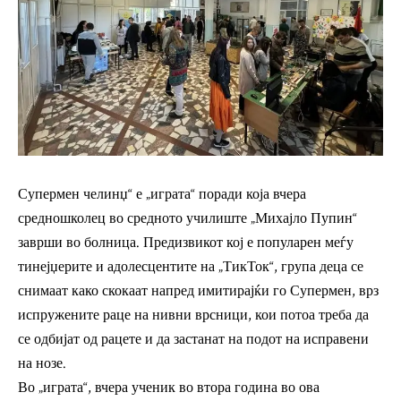
Супермен челинџ“ е „играта“ поради која вчера
средношколец во средното училиште „Михајло Пупин“
заврши во болница. Предизвикот кој е популарен меѓу
тинејџерите и адолесцентите на „ТикТок“, група деца се
снимаат како скокаат напред имитирајќи го Супермен, врз
испружените раце на нивни врсници, кои потоа треба да
се одбијат од рацете и да застанат на подот на исправени
на нозе.
Во „играта“, вчера ученик во втора година во ова