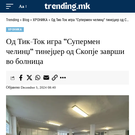
Aa
Trending
>
Blog
>
ХРОНИКА
>
Од Тик-Ток игра “Супермен челинџ“ тинејџер од Скопје заврши во болница
ХРОНИКА
Од Тик-Ток игра “Супермен
челинџ“ тинејџер од Скопје заврши
во болница
Објавено December 5, 2024 08:40