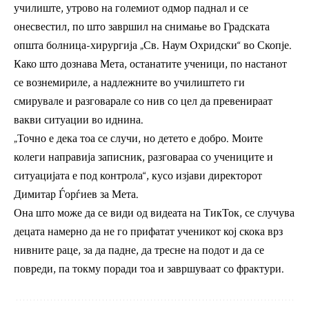
училиште, утрово на големиот одмор паднал и се
онесвестил, по што завршил на снимање во Градската
општа болница-хирургија „Св. Наум Охридски“ во Скопје.
Како што дознава Мета, останатите ученици, по настанот
се вознемириле, а надлежните во училиштето ги
смирувале и разговарале со нив со цел да превенираат
вакви ситуации во иднина.
„Точно е дека тоа се случи, но детето е добро. Моите
колеги направија записник, разговараа со учениците и
ситуацијата е под контрола“, кусо изјави директорот
Димитар Ѓорѓиев за Мета.
Она што може да се види од видеата на ТикТок, се случува
децата намерно да не го прифатат ученикот кој скока врз
нивните раце, за да падне, да тресне на подот и да се
повреди, па токму поради тоа и завршуваат со фрактури.