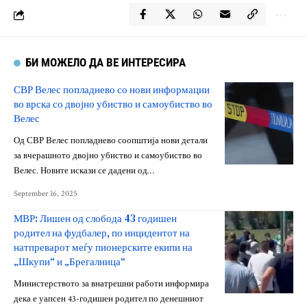
БИ МОЖЕЛО ДА ВЕ ИНТЕРЕСИРА
СВР Велес попладнево со нови информации
во врска со двојно убиство и самоубиство во
Велес
Од СВР Велес попладнево соопштија нови детали
за вчерашното двојно убиство и самоубиство во
Велес. Новите искази се дадени од…
September 16, 2025
МВР: Лишен од слобода 43 годишен
родител на фудбалер, по инцидентот на
натпреварот меѓу пионерските екипи на
„Шкупи“ и „Брегалница“
Министерството за внатрешни работи информира
дека е уапсен 43-годишен родител по денешниот