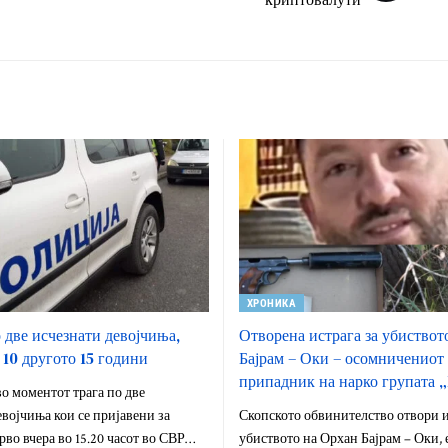
ХРОНИКА
о две исчезнати девојчиња,
Отворена истрага за убиствот
 10 другото 15 години
Бајрам – Оки – осомничениот 
припадник на нарко групата 
о моментот трага по две
војчиња кои се пријавени за
Скопското обвинителство отвори и
рво вчера во 15.20 часот во СВР…
убиството на Орхан Бајрам – Оки, 