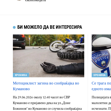
БИ МОЖЕЛО ДА ВЕ ИНТЕРЕСИРА
ХРОНИКА
ХРОНИКА
Мотоциклист загина во сообраќајка во
Се трага п
Куманово
едното има
На 29.06.2026 околу 12:40 часот во СВР
Полицијата в
Куманово е пријавено дека на ул.„Доне
малолетни де
Божинов“ во Куманово се случила сообраќајна
исчезнати. П