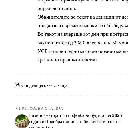
определени лица.
Обвинителите во текот на денешниот ден
предлози за времени мерки за обезбедув
Во текот на вчерашниот ден при претрес
вкупен износ од 208 000 евра, над 30 мо
УСБ стикови, едно моторно возило марк
кривично правниот настан.
Сподели ја оваа статија
ПРЕТХОДНА СТАТИЈА
Бизнис секторот со пофалба за Буџетот за 2025
година: Подобра иднина за бизнисот и раст на
економијата