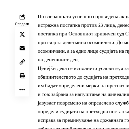
По вчерашната успешно спроведена акци
Сподели
истражна постапка против 23 лица, дене
постапка при Основниот кривичен суд Ск
притвор за деветмина осомничени. До м
осомничени, а за едно лице судијата на п
на денешниот ден.
Ценејќи дека се исполнети условите, а з
обвинителството до судијата на претход
им бидат определени мерки на претпазли
и тоа: забрана за напуштање на живеалиш
јавуваат повремено на определено службе
определи судијата на претходна постапка
исправа за преминување на државната гр
забрана за приближување или воспостав