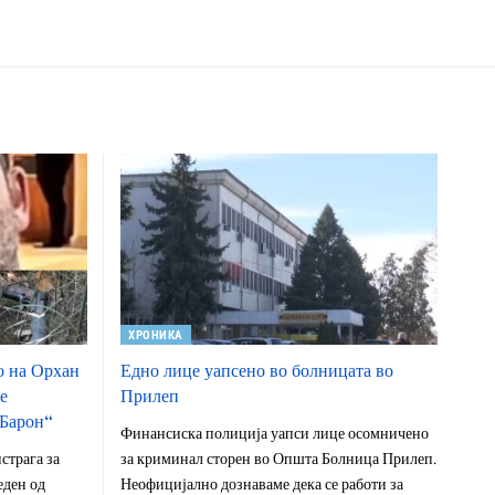
ХРОНИКА
о на Орхан
Едно лице уапсено во болницата во
е
Прилеп
„Барон“
Финансиска полиција уапси лице осомничено
страга за
за криминал сторен во Општа Болница Прилеп.
еден од
Неофицијално дознаваме дека се работи за