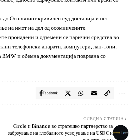
 до Основниот кривичен суд доставија и пет
ање на имот на дел од осомничените.
ите пронадени и одземени се парични средства во
билни телефонски апарати, компјутери, лап-топи,
а BMW и обемна документација поврзана со
Facebook
СЛЕДНА СТАТИЈА
Circle и Binance во стратешко партнерство за
забрзување на глобалното усвојување на USDC и
криптовалути