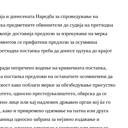
ја и донесената Наредба за спроведување на
ска предметните обвинители до судија на претходна
опје доставија предлози за изрекување на мерка
оментов се прифатени предлози за осуммина
ретходна постапка треба да донесе одлука до крајот
аради непречено водење на кривичната постапка,
на постапка предложи на останатите осомничени да
вост како поблаги мерки за обезбедување присуство
тето, односно престојувалиштето, обврска да се
но лице или кај надлежен државен орган кој ќе го
, како и привремено одземање на патна или друга
аница односно забрана за нејзино издавање и
ување, односно одржување контакти или врски со