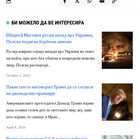
БИ МОЖЕЛО ДА ВЕ ИНТЕРЕСИРА
(Видео) Масовен руски напад врз Украина,
Полска подигна борбени авиони
Русија изврши серија напади врз Украина во текот
на ноќта, при што беа убиени и повредени неколку
лица. Полска распореди…
October 5, 2025
Пакистан го наговорил Трамп да се согласи
на двонеделно примирје
Американскиот претседател Доналд Трамп изјави
дека осамна голем ден за светскиот мир, кој, како
што изјави, го сакаше и Иран…
April 8, 2026
Русија ги повикува САД да го ослободат