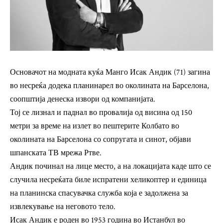
Основачот на модната куќа Манго Исак Андик (71) загина
во несреќа додека планинарел во околината на Барселона,
соопштија денеска извори од компанијата.
Тој се лизнал и паднал во провалија од висина од 150
метри за време на излет во пештерите Колбато во
околината на Барселона со сопругата и синот, објави
шпанската ТВ мрежа Ртве.
Андик починал на лице место, а на локацијата каде што се
случила несреќата биле испратени хеликоптер и единица
на планинска спасувачка служба која е задолжена за
извлекување на неговото тело.
Исак Андик е роден во 1953 година во Истанбул во