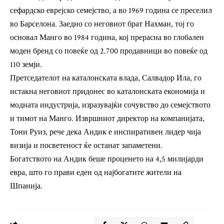
сефардско еврејско семејство, а во 1969 година се преселил
во Барселона. Заедно со неговиот брат Нахман, тој го
основал Манго во 1984 година, кој прерасна во глобален
моден бренд со повеќе од 2.700 продавници во повеќе од
110 земји.
Претседателот на каталонската влада, Салвадор Ила, го
истакна неговиот придонес во каталонската економија и
модната индустрија, изразувајќи сочувство до семејството
и тимот на Манго. Извршниот директор на компанијата,
Тони Руиз, рече дека Андик е инспиративен лидер чија
визија и посветеност ќе останат запаметени.
Богатството на Андик беше проценето на 4,5 милијарди
евра, што го прави еден од најбогатите жители на
Шпанија.