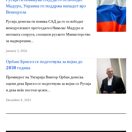
Мадуро, Украина го поддржа нападот врз
Венецуела
Русија денеска ги повика САД да го ослободат
венецуелскиот претседател Николас Мадуро и
неговата сопруга, соопшти руското Министерство
за надворешни…
January 3, 2026
Орбан: Брисел се подготвува за војна до
2030 година
Премиерот на Унгарија Виктор Орбан денеска
оцени дека Брисел се подготвува за војна со Русија
и дека веќе постои целен…
December 8, 2025