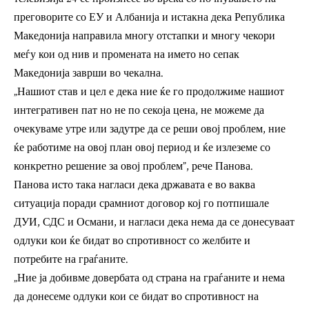
преговорите со ЕУ и Албанија и истакна дека Република
Македонија направила многу отстапки и многу чекори
меѓу кои од нив и промената на името но сепак
Македонија заврши во чекална.
„Нашиот став и цел е дека ние ќе го продолжиме нашиот
интегративен пат но не по секоја цена, не можеме да
очекуваме утре или задутре да се реши овој проблем, ние
ќе работиме на овој план овој период и ќе излеземе со
конкретно решение за овој проблем”, рече Панова.
Панова исто така нагласи дека државата е во ваква
ситуација поради срамниот договор кој го потпишале
ДУИ, СДС и Османи, и нагласи дека нема да се донесуваат
одлуки кои ќе бидат во спротивност со желбите и
потребите на граѓаните.
„Ние ја добивме довербата од страна на граѓаните и нема
да донесеме одлуки кои се бидат во спротивност на