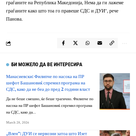
граѓаните на Република Македонија, Нема да ги лажеме
граѓаните како што тоа го правеше СДС и ДУИ“, рече
Панова.
БИ МОЖЕЛО ДА ВЕ ИНТЕРЕСИРА
Манасиевски: Филипче по насока на ПР
шефот Башановиќ спремил програма на
СДС, како да не беа до пред 2 години власт
Да не беше смешно, ќе беше трагично. Филипче по
насока на ПР шефот Башановиќ спремил програма
на СДС, како да…
March 28, 2026
„Влен“: ДУИ се нервозни затоа што Изет