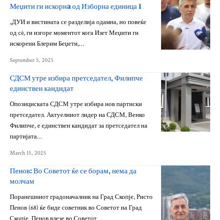
Меџити ги искорнa од Изборна единица 1
„ДУИ и вистината се разделија одамна, но повеќе
од сè, ги изгоре моментот кога Изет Меџити ги
искорени Блерим Беџети,…
September 5, 2025
СДСМ утре избира претседател, Филипче
единствен кандидат
Опозициската СДСМ утре избира нов партиски
претседател. Актуелниот лидер на СДСМ, Венко
Филипче, е единствен кандидат за претседател на
партијата…
March 15, 2025
Пенов: Во Советот ќе се борам, нема да
молчам
Поранешниот градоначалник на Град Скопје, Ристо
Пенов (68) ќе биде советник во Советот на Град
Скопје. Пенов влезе во Советот…