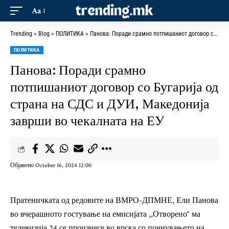
Aa
Trending
>
Blog
>
ПОЛИТИКА
>
Панова: Поради срамно потпишаниот договор со Бугарија од страна на СДС и ДУИ, Македонија заврши во чекалната на ЕУ
ПОЛИТИКА
Панова: Поради срамно
потпишаниот договор со Бугарија од
страна на СДС и ДУИ, Македонија
заврши во чекалната на ЕУ
Објавено October 16, 2024 12:00
Пратеничката од редовите на ВМРО-ДПМНЕ, Ели Панова
во вчерашното гостување на емисијата ,,Отворено“ ма
телевизија 24 се произнесе во врска со почнувањето на