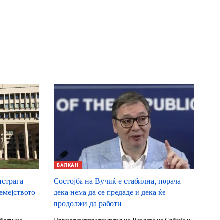
БАЛКАН
истрага
Состојба на Вучиќ е стабилна, порача
емејството
дека нема да се предаде и дека ќе
продолжи да работи