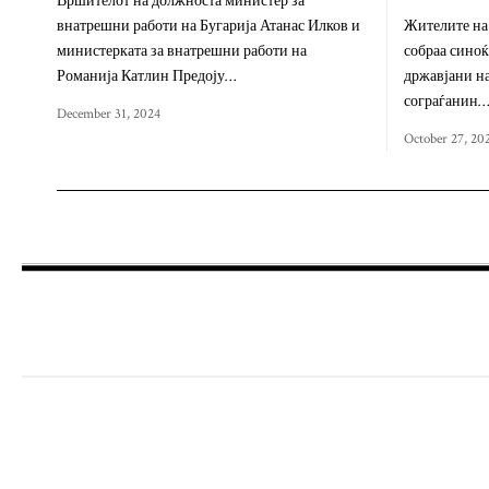
Вршителот на должноста министер за
внатрешни работи на Бугарија Атанас Илков и
Жителите на 
министерката за внатрешни работи на
собраа синоќ
Романија Катлин Предоју…
државјани на
сограѓанин…
December 31, 2024
October 27, 20