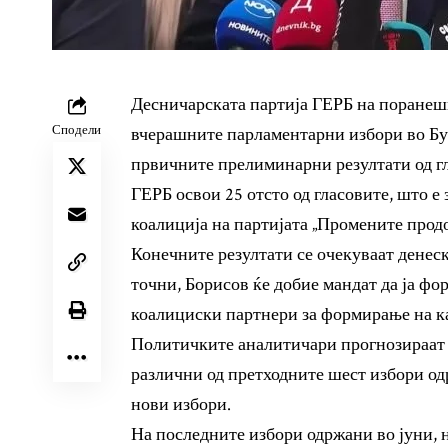
Десничарската партија ГЕРБ на поранеш
Сподели
вчерашните парламентарни избори во Буг
првичните прелиминарни резултати од г
ГЕРБ освои 25 отсто од гласовите, што е
коалиција на партијата „Промените прод
Конечните резултати се очекуваат денеск
точни, Борисов ќе добие мандат да ја фор
коалициски партнери за формирање на к
Политичките аналитичари прогнозираат д
различни од претходните шест избори од
нови избори.
На последните избори одржани во јуни, 