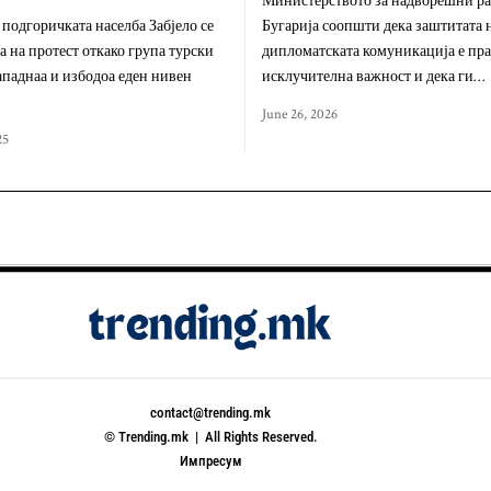
Министерството за надворешни ра
подгоричката населба Забјело се
Бугарија соопшти дека заштитата 
а на протест откако група турски
дипломатската комуникација е пр
паднаа и избодоа еден нивен
исклучителна важност и дека ги…
June 26, 2026
25
contact@trending.mk
© Trending.mk | All Rights Reserved.
Импресум