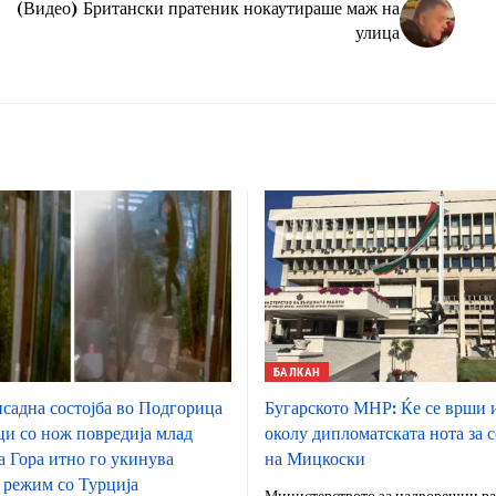
(Видео) Британски пратеник нокаутираше маж на
улица
БАЛКАН
садна состојба во Подгорица
Бугарското МНР: Ќе се врши 
ци со нож повредија млад
околу дипломатската нота за с
а Гора итно го укинува
на Мицкоски
 режим со Турција