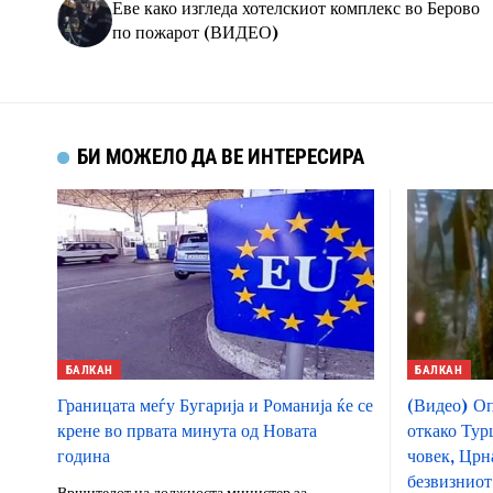
Еве како изгледа хотелскиот комплекс во Берово
по пожарот (ВИДЕО)
БИ МОЖЕЛО ДА ВЕ ИНТЕРЕСИРА
БАЛКАН
БАЛКАН
Границата меѓу Бугарија и Романија ќе се
(Видео) Оп
крене во првата минута од Новата
откако Тур
година
човек, Црн
безвизниот