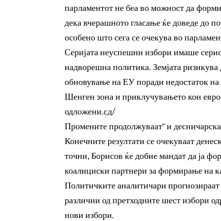
парламентот не беа во можност да форм
дека вчерашното гласање ќе доведе до п
особено што сега се очекува во парламен
Серијата неуспешни избори имаше сериоз
надворешна политика. Земјата ризикува 
обновување на ЕУ поради недостаток на 
Шенген зона и приклучувањето кон евро
одложени.сд/
Промените продолжуваат“ и десничарска
Конечните резултати се очекуваат денеск
точни, Борисов ќе добие мандат да ја фор
коалициски партнери за формирање на к
Политичките аналитичари прогнозираат д
различни од претходните шест избори од
нови избори.