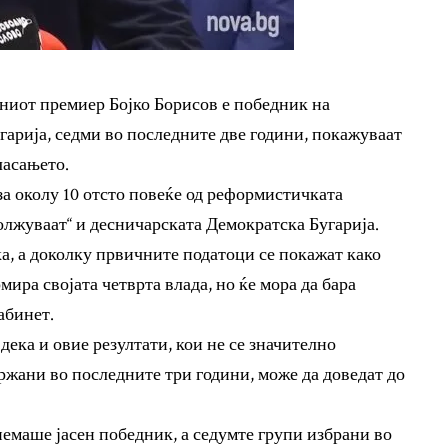
ниот премиер Бојко Борисов е победник на
арија, седми во последните две години, покажуваат
ласањето.
 за околу 10 отсто повеќе од реформистичката
олжуваат“ и десничарската Демократска Бугарија.
а, а доколку првичните податоци се покажат како
мира својата четврта влада, но ќе мора да бара
абинет.
ека и овие резултати, кои не се значително
ржани во последните три години, може да доведат до
немаше јасен победник, а седумте групи избрани во