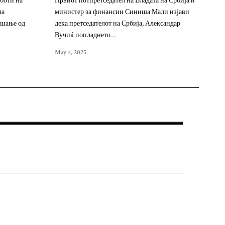
боти на
Првиот потпретседател на Владата на Србија и
на
министер за финансии Синиша Мали изјави
ашање од
дека претседателот на Србија, Александар
Вучиќ попладнето…
May 4, 2025