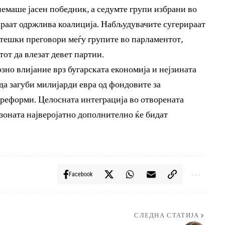
немаше јасен победник, а седумте групи избрани во
ираат одржлива коалиција. Набљудувачите сугерираат
отешки преговори меѓу групите во парламентот,
тот да влезат девет партии.
но влијание врз бугарската економија и нејзината
да загуби милијарди евра од фондовите за
реформи. Целосната интеграција во отворената
зоната најверојатно дополнително ќе бидат
Facebook
СЛЕДНА СТАТИЈА