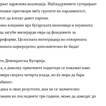
ираат одржлива коалиција. Набљудувачите сугерираат
отешки преговори меѓу групите во парламентот,
тот да влезат девет партии.
но влијание врз бугарската економија и нејзината
да загуби милијарди евра од фондовите за
реформи. Целосната интеграција во отворената
зоната најверојатно дополнително ќе бидат
та Демократска Бугарија.
а, а доколку првичните податоци се покажат како
мира својата четврта влада, но ќе мора да бара
абинет.
ека и овие резултати, кои не се значително
ржани во последните три години, може да доведат до