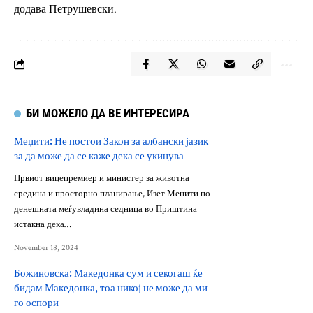
додава Петрушевски.
БИ МОЖЕЛО ДА ВЕ ИНТЕРЕСИРА
Меџити: Не постои Закон за албански јазик
за да може да се каже дека се укинува
Првиот вицепремиер и министер за животна
средина и просторно планирање, Изет Меџити по
денешната меѓувладина седница во Приштина
истакна дека…
November 18, 2024
Божиновска: Македонка сум и секогаш ќе
бидам Македонка, тоа никој не може да ми
го оспори