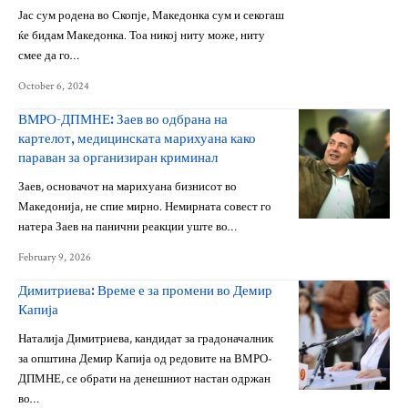
Јас сум родена во Скопје, Македонка сум и секогаш
ќе бидам Македонка. Тоа никој ниту може, ниту
смее да го…
October 6, 2024
ВМРО-ДПМНЕ: Заев во одбрана на
картелот, медицинската марихуана како
параван за организиран криминал
Заев, основачот на марихуана бизнисот во
Македонија, не спие мирно. Немирната совест го
натера Заев на панични реакции уште во…
February 9, 2026
Димитриева: Време е за промени во Демир
Капија
Наталија Димитриева, кандидат за градоначалник
за општина Демир Капија од редовите на ВМРО-
ДПМНЕ, се обрати на денешниот настан одржан
во…