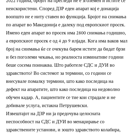
2022 година, бројот на прегледи не е зголемен и истите се
неискористени. Според ДЗР еден апарат кој е донација
воопшто не е ниту ставен во функција. Бројот на снимања
по апарат во Македонија е далеку под европскиот просек.
Имено еден апарат во просек има 2800 снимања годишно,
а европскиот просек е од 4 до 9 илјади. Кога има ваков мал
број на снимања ќе се очекува барем истите да бидат брзи
и без поголеми чекања, но реалноста изминативе години
беше сосема поинаква. Што работеле СДС и ДУИ во
здравството? Во системот за термини, со години се
внесувале помалку термини, што како последица на
дефект на апаратите, што како последица на недоволно
обучен кадар. А, пациентите се тие кои страдале и не
добивале услуга, истакна Петрушевски.
Извештајот на ДЗР ни ја предочува целосната
неспособност на СДС и ДУИ во менаџирање со
здравствените установи, и зошто здравството колабира,