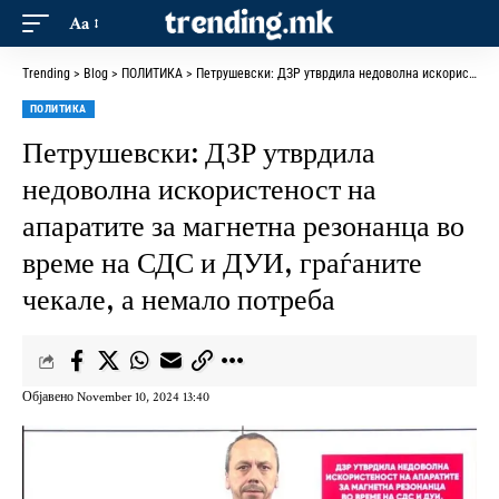
Aa
Trending
>
Blog
>
ПОЛИТИКА
>
Петрушевски: ДЗР утврдила недоволна искористеност на апаратите за магнетна резонанца во време на СДС и ДУИ, граѓаните чекале, а немало потреба
ПОЛИТИКА
Петрушевски: ДЗР утврдила
недоволна искористеност на
апаратите за магнетна резонанца во
време на СДС и ДУИ, граѓаните
чекале, а немало потреба
Објавено November 10, 2024 13:40