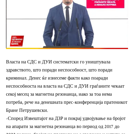
Власта на СДС и ДУИ систематски го уништувала
здравството, што поради неспособност, што поради
криминал. Денес ќе изнесеме факти како поаради
неспособноста на власта на СДС и ДУИ граѓаните чекаат
секој месец за магнетна резонанца, иако за тоа нема
потреба, рече на денешната прес-конференција пратеникот
Бране Петрушевски.
-Според Извештајот на ДЗР и покрај удвојување на бројот
на апарати за магнетна резонанца во период од 2017 до