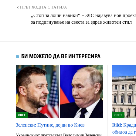
ПРЕТХОДНА СТАТИЈА
„Стоп за лоши навики“ – ЗЛС најавува нов проек
за подигнување на свеста за здрав животен стил
БИ МОЖЕЛО ДА ВЕ ИНТЕРЕСИРА
СВЕТ
СВЕТ
Зеленски: Путине, дојди во Киев
Bild: Крад
обидоа да 
Украинскиот претседател Володимир Зеленски