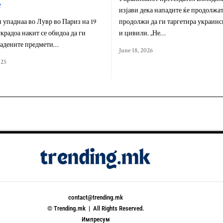
е
изјави дека нападите ќе продолжат
 упаднаа во Лувр во Париз на 19
продолжи да ги таргетира украинс
крадоа накит се обидоа да ги
и цивили. „Не…
радените предмети…
June 18, 2026
025
contact@trending.mk
© Trending.mk | All Rights Reserved.
Импресум