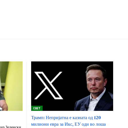
СВЕТ
Трамп: Непријатна е казната од 120
милиони евра за Икс, ЕУ оди во лоша
ир Зеленски