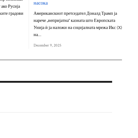
насока
 ако Русија
ките градови
Американскиот претседател Доналд Трамп ја
нарече „непријатна“ казната што Европската
Унија ѝ ја наложи на социјалната мрежа Икс (X)
на…
December 9, 2025