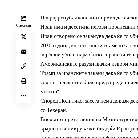
Покрај републиканскиот претседателски 
Сподели
Иран има и десетина негови поранешни 
Иран отворено се заканува дека ќе го уб
2020 година, кога тогашниот американск
кој беше убиен најмоќниот ирански гене
Американските разузнавачки извори мин
Трамп за иранските закани дека ќе го уб
соопшти дека тие биле предупредени дек
месеци“.
Според Политико, засега нема докази дек
со Техеран.
Високиот претставник на Министерството
крајно вознемирувачки бидејќи Иран јасн
поранешните американски функционери з