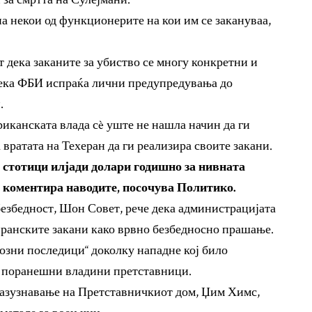
а некои од функционерите на кои им се закануваа,
 дека заканите за убиство се многу конкретни и
 дека ФБИ испраќа лични предупредувања до
.
иканската влада сè уште не нашла начин да ги
 вратата на Техеран да ги реализира своите закани.
 стотици илјади долари годишно за нивната
ги коментира наводите, посочува Политико.
езбедност, Шон Совет, рече дека администрацијата
 иранските закани како врвно безбедносно прашање.
риозни последици“ доколку нападне кој било
и поранешни владини претставници.
разузнавање на Претставничкиот дом, Џим Химс,