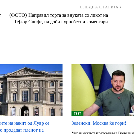
СЛЕДНА СТАТИЈА
т
(ФОТО) Направил торта за внуката со ликот на
Тејлор Свифт, па добил урнебесни коментари
СВЕТ
ците на накит од Лувр се
Зеленски: Москва ќе гори!
го продадат пленот на
Украинскиот претседател Володим