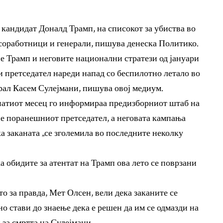
кандидат Доналд Трамп, на списокот за убиства во
соработници и генерали, пишува денеска Политико.
ие Трамп и неговите национални стратези од јануари
и претседател нареди напад со беспилотно летало во
рал Касем Сулејмани, пишува овој медиум.
атиот месец го информираа предизборниот штаб на
ие поранешниот претседател, а неговата кампања
а заканата „се зголемила во последните неколку
а обидите за атентат на Трамп ова лето се поврзани
 за правда, Мет Олсен, вели дека заканите се
о стави до знаење дека е решен да им се одмазди на
а смртта на Сулејмани.