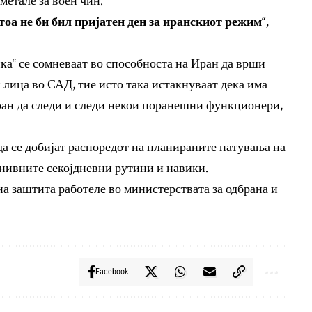
метале за воен чин.
 тоа не би бил пријатен ден за иранскиот режим“,
ка“ се сомневаат во способноста на Иран да врши
лица во САД, тие исто така истакнуваат дека има
ран да следи и следи некои поранешни функционери,
а се добијат распоредот на планираните патувања на
 нивните секојдневни рутини и навики.
 заштита работеле во министерствата за одбрана и
Facebook