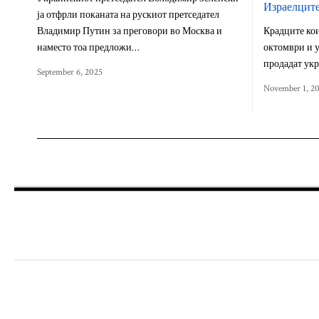
Израелцит
ја отфрли поканата на рускиот претседател
Владимир Путин за преговори во Москва и
Крадците кои
наместо тоа предложи…
октомври и у
продадат ук
September 6, 2025
November 1, 2