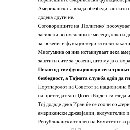
Американската влада обезбеди заштита н
додека други не.
Соговорниците на „Политико“ посочуваат
засилени во последните месеци, како и
загрозените функционери за нови закани
Многумина од нив истакнуваат дека амер
заштити сите загрозени, што му ја отвора
Некои од тие функционери сега трошат
безбедност, а Тајната служба одби да 
Портпаролот на Советот за национална б
на претседателот Џозеф Бајден ги гледа
Тој додаде дека Иран ќе се соочи со „се
американски државјанин, вклучително 
Републиканскиот член на Комитетот за 