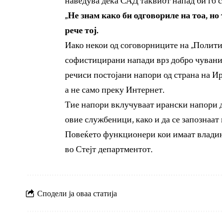
наведува дека САД таквиот напад би го с
„Не знам како би одговориле на тоа, но
рече тој.
Иако некои од соговорниците на „Полити
софистицирани напади врз добро чувани 
речиси постојани напори од страна на И
а не само преку Интернет.
Тие напори вклучуваат ирански напори д
овие службеници, како и да се запознаат
Повеќето функционери кои имаат владина
во Стејт департментот.
Сподели ја оваа статија