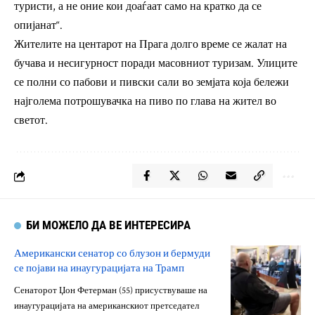
туристи, а не оние кои доаѓаат само на кратко да се
опијанат“.
Жителите на центарот на Прага долго време се жалат на
бучава и несигурност поради масовниот туризам. Улиците
се полни со пабови и пивски сали во земјата која бележи
најголема потрошувачка на пиво по глава на жител во
светот.
БИ МОЖЕЛО ДА ВЕ ИНТЕРЕСИРА
Американски сенатор со блузон и бермуди
се појави на инаугурацијата на Трамп
Сенаторот Џон Фетерман (55) присуствуваше на
инаугурацијата на американскиот претседател