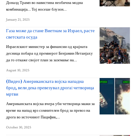
Доналд Трамп во навистина необична модна
комбинација… Тој носеше блузон…
January 21, 2025
Газа може да стане Виетнам за Израел, расте
светската осуда
Израелскиот министер за финансии од крајната
десница побара од премиерот Бенјамин Нетанјаху
да го откаже својот план за заземање на…
August 10, 2025
(Видео) Американската војска нападна
брод, вели дека превезувал дрога: четворица
мртви
Американската војска вчера уби четворица мажи за
време на напад врз сомнителен брод за превоз на
дрога во источниот Пацифик,…
October 30, 2025