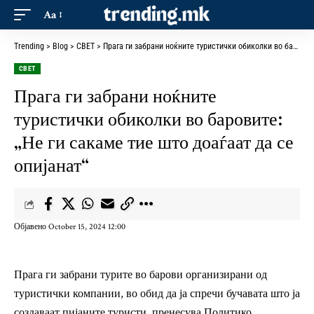
Aa
Trending
>
Blog
>
СВЕТ
>
Прага ги забрани ноќните туристички обиколки во баровите: „Не ги сакаме тие што доаѓаат да се опијанат“
СВЕТ
Прага ги забрани ноќните
туристички обиколки во баровите:
„Не ги сакаме тие што доаѓаат да се
опијанат“
Објавено October 15, 2024 12:00
Прага ги забрани турите во барови организирани од
туристички компании, во обид да ја спречи бучавата што ја
создаваат пијаните туристи, пренесува
Политико
.