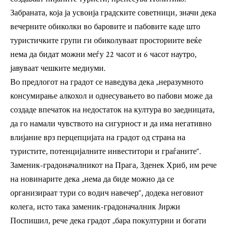
Забраната, која ја усвоија градските советници, значи дека
вечерните обиколки во баровите и пабовите каде што
туристичките групи ги обиколуваат просториите веќе
нема да бидат можни меѓу 22 часот и 6 часот наутро,
јавуваат чешките медиуми.
Во предлогот на градот се наведува дека „неразумното
консумирање алкохол и однесувањето во пабови може да
создаде впечаток на недостаток на култура во заедницата,
да го намали чувството на сигурност и да има негативно
влијание врз перцепцијата на градот од страна на
туристите, потенцијалните инвеститори и граѓаните“.
Заменик-градоначалникот на Прага, Зденек Хриб, им рече
на новинарите дека „нема да биде можно да се
организираат тури со водич навечер“, додека неговиот
колега, исто така заменик-градоначалник Јиржи
Поспишил, рече дека градот „бара покултурни и богати