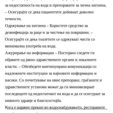
за недостапноста на вода и препораките за лична хигиена.
– Осигурајте се дека пациентите добиваат доволно
течности.
Одржување на хигиена – Користете средство за
дезинфекција за раце и за чистење на површини. –
Осигурајте се дека тоалетите се одржуваат чисти со
минимална употреба на вода.
Ажурирање на информации – Постојано следете ги
објавите од јавно-здравствените органи и локалните
власти. – Обезбедете континуирана комуникација со
надлежните институции за најновите информации и
насоки. Со почитување на овие препораки, граѓаните и
здравствените установи можат да ги минимизираат
последиците од недостатокот на вода и да се осигураат за
нивното здравје и благосостојба.
К͟о͟г͟а͟ ͟е͟ ͟н͟а͟ј͟а͟в͟е͟н͟ ͟п͟р͟е͟к͟и͟н͟ ͟в͟о͟ ͟в͟о͟д͟о͟с͟н͟а͟б͟д͟у͟в͟а͟њ͟е͟т͟о͟,͟ ͟р͟е͟с͟т͟о͟р͟а͟н͟и͟т͟е͟