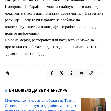
употребените алатки. 7. Соработка со локалните власти –
Поддршка: Побарајте помош за снабдување со вода од
локалните власти или приватни добавувачи. – Навремена
реакција: Следете ги најавите за враќање на
водоснабдувањето и планирајте го работењето според
новите информации.
Со овие мерки, ресторанот или кафулето ќе може да
продолжи со работата и да ги задоволи хигиенските и
здравствените стандарди.
БИ МОЖЕЛО ДА ВЕ ИНТЕРЕСИРА
Муцунски му ја честита победата на Трамп:
Со нетрпение очекувам да работам со мојот
пријател Гренел за да ја унапредиме нашата