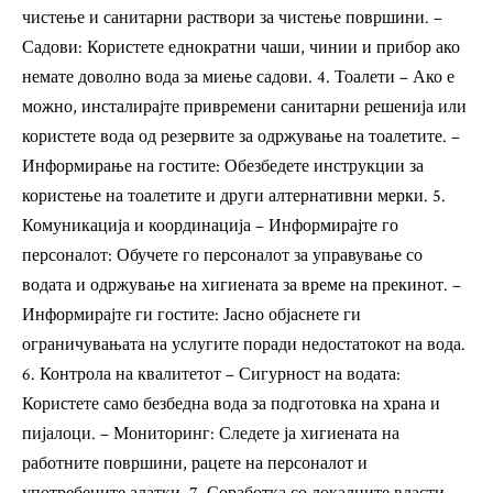
чистење и санитарни раствори за чистење површини. –
Садови: Користете еднократни чаши, чинии и прибор ако
немате доволно вода за миење садови. 4. Тоалети – Ако е
можно, инсталирајте привремени санитарни решенија или
користете вода од резервите за одржување на тоалетите. –
Информирање на гостите: Обезбедете инструкции за
користење на тоалетите и други алтернативни мерки. 5.
Комуникација и координација – Информирајте го
персоналот: Обучете го персоналот за управување со
водата и одржување на хигиената за време на прекинот. –
Информирајте ги гостите: Јасно објаснете ги
ограничувањата на услугите поради недостатокот на вода.
6. Контрола на квалитетот – Сигурност на водата:
Користете само безбедна вода за подготовка на храна и
пијалоци. – Мониторинг: Следете ја хигиената на
работните површини, рацете на персоналот и