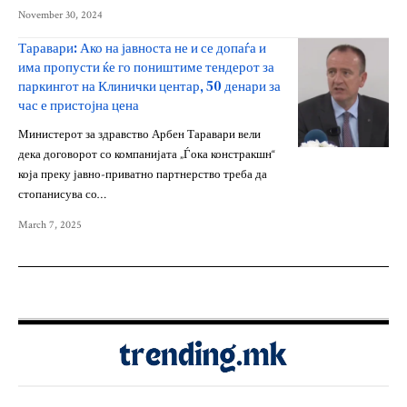
November 30, 2024
Таравари: Ако на јавноста не и се допаѓа и
има пропусти ќе го поништиме тендерот за
паркингот на Клинички центар, 50 денари за
час е пристојна цена
Министерот за здравство Арбен Таравари вели
дека договорот со компанијата „Ѓока констракшн“
која преку јавно-приватно партнерство треба да
стопанисува со…
March 7, 2025