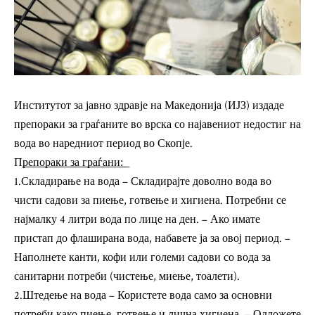
Институтот за јавно здравје на Македонија (ИЈЗ) издаде
препораки за граѓаните во врска со најавениот недостиг на
вода во наредниот период во Скопје.
П͟р͟е͟п͟о͟р͟а͟к͟и͟ ͟з͟а͟ ͟г͟р͟а͟ѓ͟а͟н͟и͟:͟
1.Складирање на вода – Складирајте доволно вода во
чисти садови за пиење, готвење и хигиена. Потребни се
најмалку 4 литри вода по лице на ден. – Ако имате
пристап до флаширана вода, набавете ја за овој период. –
Наполнете канти, кофи или големи садови со вода за
санитарни потреби (чистење, миење, тоалети).
2.Штедење на вода – Користете вода само за основни
потреби како пиење, готвење и лична хигиена. – Одложете