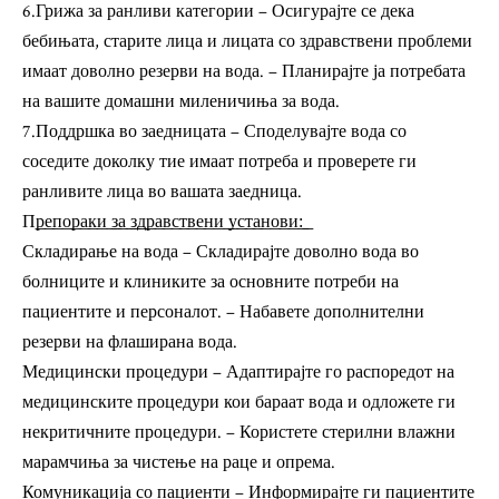
6.Грижа за ранливи категории – Осигурајте се дека
бебињата, старите лица и лицата со здравствени проблеми
имаат доволно резерви на вода. – Планирајте ја потребата
на вашите домашни миленичиња за вода.
7.Поддршка во заедницата – Споделувајте вода со
соседите доколку тие имаат потреба и проверете ги
ранливите лица во вашата заедница.
П͟р͟е͟п͟о͟р͟а͟к͟и͟ ͟з͟а͟ ͟з͟д͟р͟а͟в͟с͟т͟в͟е͟н͟и͟ ͟у͟с͟т͟а͟н͟о͟в͟и͟:͟
Складирање на вода – Складирајте доволно вода во
болниците и клиниките за основните потреби на
пациентите и персоналот. – Набавете дополнителни
резерви на флаширана вода.
Медицински процедури – Адаптирајте го распоредот на
медицинските процедури кои бараат вода и одложете ги
некритичните процедури. – Користете стерилни влажни
марамчиња за чистење на раце и опрема.
Комуникација со пациенти – Информирајте ги пациентите