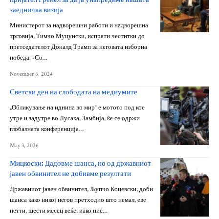
заедничка визија
Министерот за надворешни работи и надворешна
трговија, Тимчо Муцунски, испрати честитки до
претседателот Доналд Трамп за неговата изборна
победа. -Со…
November 6, 2024
Светски ден на слободата на медиумите
„Обликување на иднина во мир“ е мотото под кое
утре и задутре во Лусака, Замбија, ќе се одржи
глобалната конференција…
May 3, 2026
Мицкоски: Дадовме шанса, но од државниот
јавен обвинител не добивме резултати
Државниот јавен обвинител, Љупчо Коцевски, доби
шанса како никој негов претходно што немал, еве
петти, шести месец веќе, иако ние…