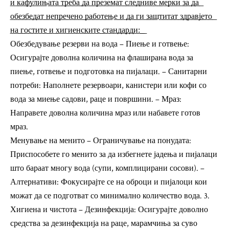
͟и͟ ͟к͟а͟ф͟у͟л͟и͟њ͟а͟т͟а͟ ͟т͟р͟е͟б͟а͟ ͟д͟а͟ ͟п͟р͟е͟з͟е͟м͟а͟т͟ ͟с͟л͟е͟д͟н͟и͟в͟е͟ ͟м͟е͟р͟к͟и͟ ͟з͟а͟ ͟д͟а͟
͟о͟б͟е͟з͟б͟е͟д͟а͟т͟ ͟н͟е͟п͟р͟е͟ч͟е͟н͟о͟ ͟р͟а͟б͟о͟т͟е͟њ͟е͟ ͟и͟ ͟д͟а͟ ͟г͟и͟ ͟з͟а͟ш͟т͟и͟т͟а͟т͟ ͟з͟д͟р͟а͟в͟ј͟е͟т͟о͟
͟н͟а͟ ͟г͟о͟с͟т͟и͟т͟е͟ ͟и͟ ͟х͟и͟г͟и͟е͟н͟с͟к͟и͟т͟е͟ ͟с͟т͟а͟н͟д͟а͟р͟д͟и͟:͟ ͟
Обезбедување резерви на вода – Пиење и готвење:
Осигурајте доволна количина на флаширана вода за
пиење, готвење и подготовка на пијалаци. – Санитарни
потреби: Наполнете резервоари, канистери или кофи со
вода за миење садови, раце и површини. – Мраз:
Направете доволна количина мраз или набавете готов
мраз.
Менување на менито – Ограничување на понудата:
Приспособете го менито за да избегнете јадења и пијалаци
што бараат многу вода (супи, комплицирани сосови). –
Алтернативи: Фокусирајте се на оброци и пијалоци кои
можат да се подготват со минимално количество вода. 3.
Хигиена и чистота – Дезинфекција: Осигурајте доволно
средства за дезинфекција на раце, марамчиња за суво