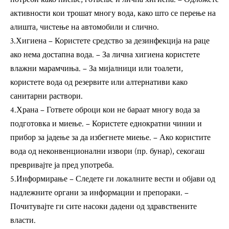
активности кои трошат многу вода, како што се перење на
алишта, чистење на автомобили и слично.
3.Хигиена – Користете средство за дезинфекција на раце
ако нема достапна вода. – За лична хигиена користете
влажни марамчиња. – За мијалници или тоалети,
користете вода од резервите или алтернативи како
санитарни раствори.
4.Храна – Гответе оброци кои не бараат многу вода за
подготовка и миење. – Користете еднократни чинии и
прибор за јадење за да избегнете миење. – Ако користите
вода од неконвенционални извори (пр. бунар), секогаш
превривајте ја пред употреба.
5.Информирање – Следете ги локалните вести и објави од
надлежните органи за информации и препораки. –
Почитувајте ги сите насоки дадени од здравствените
власти.