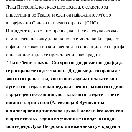
Лука Петровиќ, кој, како што додава, е секретар за
инвестиции во Градот и еден од најважните луѓе во
владејачката Српска напредна странка (СНС).
Инцидентот, како што пренесува Н1, се случува откако
изминатите неколку дена на повеќе места во Белград се
појавиле плакати на кои членови на опозициската партија
и нејзиниот лидер се претставени како крадци.
„
Тоа не беше тепачка. Сигурно не дојдовме ние двајца да
се расправаме со десетмина… Дојдовме да ги прашаме
зошто го прават тоа, зошто поставуваат плакати кои
луѓето ги гледаат и навредуваат некого, за кои со години
тврдат дека не се нивни, но – како што гледате – тие се
нивни и зад нив стои (Александар) Вучиќ и таа
организирана криминална група. Плакати беа залепени
и пред неколку години на училиштето каде што одат
моите деца. Лука Петровиќ ми кажа дека сум крадец и