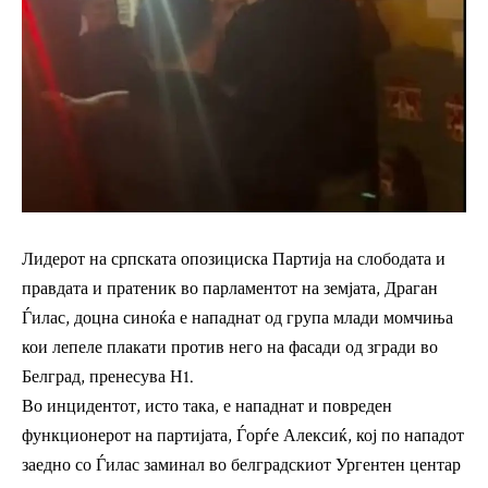
Лидерот на српската опозициска Партија на слободата и
правдата и пратеник во парламентот на земјата, Драган
Ѓилас, доцна синоќа е нападнат од група млади момчиња
кои лепеле плакати против него на фасади од згради во
Белград,
пренесува Н1.
Во инцидентот, исто така, е нападнат и повреден
функционерот на партијата, Ѓорѓе Алексиќ, кој по нападот
заедно со Ѓилас заминал во белградскиот Ургентен центар