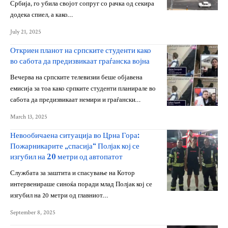
Србија, го убила својот сопруг со рачка од секира
додека спиел, а како…
July 21, 2025
Откриен планот на српските студенти како
во сабота да предизвикаат граѓанска војна
Вечерва на српските телевизии беше објавена
емисија за тоа како српките студенти планирале во
сабота да предизвикаат немири и граѓански…
March 13, 2025
Невообичаена ситуација во Црна Гора:
Пожарникарите „спасија“ Полјак кој се
изгубил на 20 метри од автопатот
Службата за заштита и спасување на Котор
интервенираше синоќа поради млад Полјак кој се
изгубил на 20 метри од главниот…
September 8, 2025