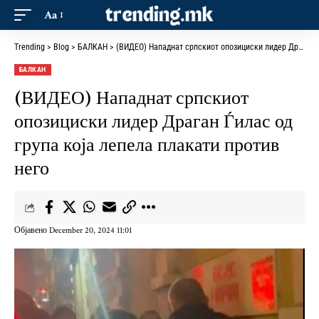
Aa
Trending
>
Blog
>
БАЛКАН
>
(ВИДЕО) Нападнат српскиот опозициски лидер Драган Ѓилас од група која лепела плакати против него
БАЛКАН
(ВИДЕО) Нападнат српскиот
опозициски лидер Драган Ѓилас од
група која лепела плакати против
него
Објавено December 20, 2024 11:01