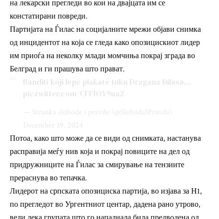
на лекарски прегледи во кои на двајцата им се
констатирани повреди.
Партијата на Ѓилас на социјалните мрежи објави снимка
од инцидентот на која се гледа како опозицискиот лидер
им приоѓа на неколку млади момчиња покрај зграда во
Белград и ги прашува што прават.
Banditi koji lepe plakate tuku Dragana Đilasa…
pic.twitter.com/CFFIOY9naZ
— Stranka slobode i pravde (@SlobodaIPravda)
December 19, 2024
Потоа, како што може да се види од снимката, настанува
расправија меѓу нив која и покрај повиците на дел од
придружниците на Ѓилас за смирување на тензиите
прераснува во тепачка.
Лидерот на српската опозициска партија, во изјава за Н1,
по прегледот во Ургентниот центар, дадена рано утрово,
вели дека групата што го нападнала била предводена од