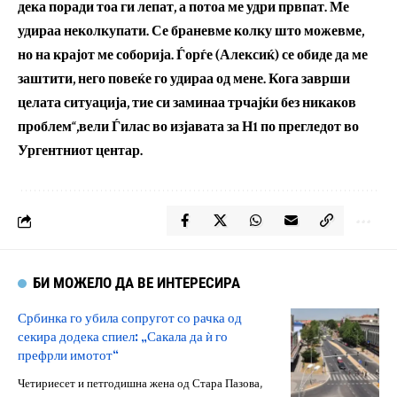
дека поради тоа ги лепат, а потоа ме удри првпат. Ме
удираа неколкупати. Се браневме колку што можевме,
но на крајот ме соборија. Ѓорѓе (Алексиќ) се обиде да ме
заштити, него повеќе го удираа од мене. Кога заврши
целата ситуација, тие си заминаа трчајќи без никаков
проблем“,вели Ѓилас во изјавата за Н1 по прегледот во
Ургентниот центар.
БИ МОЖЕЛО ДА ВЕ ИНТЕРЕСИРА
Србинка го убила сопругот со рачка од
секира додека спиел: „Сакала да ѝ го
префрли имотот“
Четириесет и петгодишна жена од Стара Пазова,