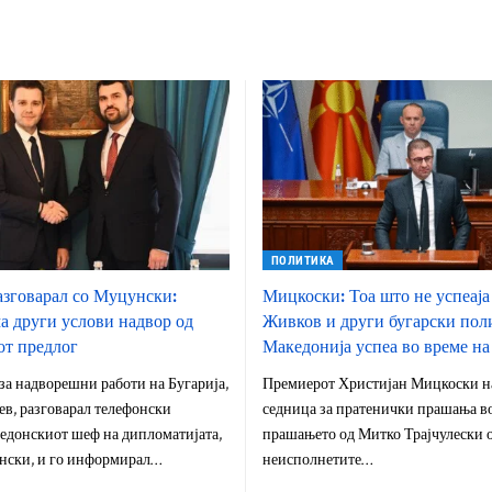
ПОЛИТИКА
азговарал со Муцунски:
Мицкоски: Тоа што не успеаја
а други услови надвор од
Живков и други бугарски пол
т предлог
Македонија успеа во време 
а надворешни работи на Бугарија,
Премиерот Христијан Мицкоски н
ев, разговарал телефонски
седница за пратенички прашања во
едонскиот шеф на дипломатијата,
прашањето од Митко Трајчулески 
ски, и го информирал…
неисполнетите…