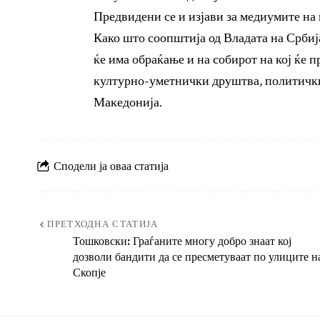
Предвидени се и изјави за медиумите н
Како што соопштија од Владата на Срби
ќе има обраќање и на собирот на кој ќе 
културно-уметнички друштва, политички
Македонија.
Сподели ја оваа статија
ПРЕТХОДНА СТАТИЈА
Тошковски: Граѓаните многу добро знаат кој
дозволи бандити да се пресметуваат по улиците н
Скопје