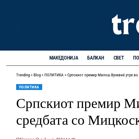
МАКЕДОНИЈА
БАЛКАН
СВЕТ
ПО
Trending
>
Blog
>
ПОЛИТИКА
>
Српскиот премир Милош Вучевиќ утре во 
ПОЛИТИКА
Српскиот премир Ми
средбата со Мицкос