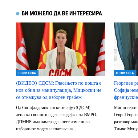
БИ МОЖЕЛО ДА ВЕ ИНТЕРЕСИРА
ПОЛИТИКА
ПОЛИТИКА
(ВИДЕО) СДСМ: Гласањето по пошта е
Георгиев р
нов обид за манипулација, Мицкоски не
Софија нем
се откажува од изборен грабеж
францускио
Од Социјалдемократскиот сојуз (СДСМ)
Министерот з
денеска соопштија дека владејачката ВМРО-
Георг Георги
ДПМНЕ има намера да внесе измени во
разговор мак
изборниот модел за гласање на…
Тимчо Муцун