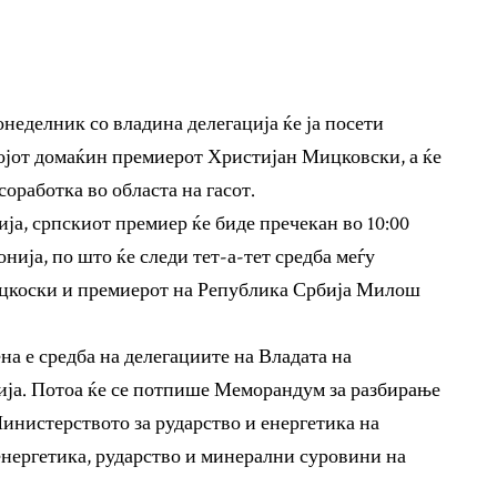
еделник со владина делегација ќе ја посети
војот домаќин премиерот Христијан Мицковски, а ќе
оработка во областа на гасот.
ја, српскиот премиер ќе биде пречекан во 10:00
нија, по што ќе следи тет-а-тет средба меѓу
цкоски и премиерот на Република Србија Милош
на е средба на делегациите на Владата на
ија. Потоа ќе се потпише Меморандум за разбирање
Министерството за рударство и енергетика на
нергетика, рударство и минерални суровини на