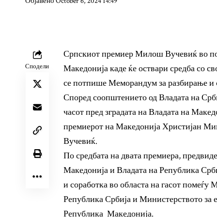
Објавено October 6, 2024 14:49
Српскиот премиер Милош Вучевиќ во пон
Сподели
Македонија каде ќе оствари средба со с
се потпише Меморандум за разбирање и с
Според соопштението од Владата на Срби
часот пред зградата на Владата на Македо
премиерот на Македонија Христијан Ми
Вучевиќ.
По средбата на двата премиера, предвиде
Македонија и Владата на Република Срб
и соработка во областа на гасот помеѓу 
Република Србија и Министерството за е
Република Македонија.