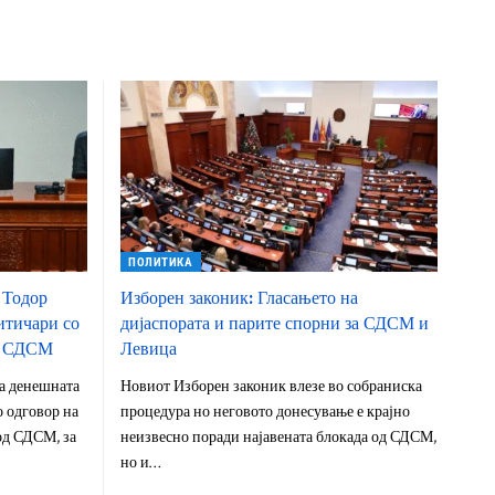
ПОЛИТИКА
 Тодор
Изборен законик: Гласањето на
итичари со
дијаспората и парите спорни за СДСМ и
на СДСМ
Левица
а денешната
Новиот Изборен законик влезе во собраниска
 одговор на
процедура но неговото донесување е крајно
од СДСМ, за
неизвесно поради најавената блокада од СДСМ,
но и…