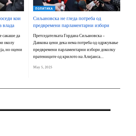
ПОЛИТИКА
соседи кои
Сиљановска не гледа потреба од
а влада
предвремени парламентарни избори
 сакаше да
Претседателката Гордана Сиљановска –
ри околу
Давкова цени дека нема потреба од одржување
ја, но оцени
предвремени парламентарни избори доколку
пратениците од крилото на Алијанса…
May 5, 2025