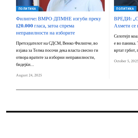
ПОЛИТИКА
ПОЛИТИКА
Филипче: ВМРО-ДПМНЕ изгуби преку
ВРЕДИ: „Ск
120.000 гласа, затоа спрема
Ахмети се 
неправилности на изборите
Селотејп коа
Претседателот на СДСМ, Венко Филипче, во
е во паника.
изјава за Телма посочи дека власта свесно ги
вртат грбот, 
отвора вратите за изборни неправилности,
October 5, 202
бидејќи…
August 24, 2025