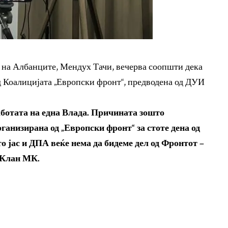
 на Албанците, Мендух Тачи, вечерва соопшти дека
 од Коалицијата „Европски фронт“, предводена од ДУИ
работата на една Влада. Причината зошто
ганизирана од „Европски фронт“ за стоте дена од
о јас и ДПА веќе нема да бидеме дел од Фронтот –
 Клан МК.