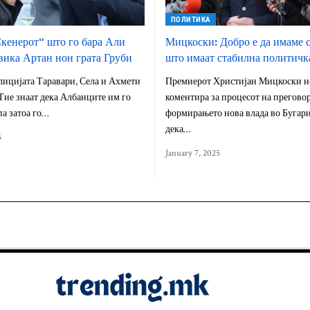
ПОЛИТИКА
енерот“ што го бара Али
Мицкоски: Добро е да имаме 
вика Артан нон грата Груби
што имаат стабилна политичк
лицијата Таравари, Села и Ахмети
Премиерот Христијан Мицкоски не
 Тие знаат дека Албанците им го
коментира за процесот на прегово
па затоа го…
формирањето нова влада во Бугари
дека…
5
January 7, 2025