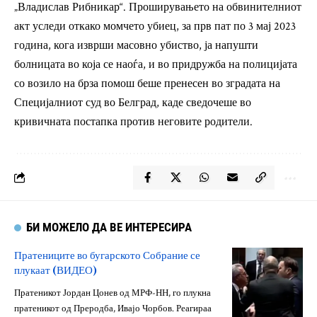
„Владислав Рибникар“. Проширувањето на обвинителниот
акт уследи откако момчето убиец, за прв пат по 3 мај 2023
година, кога изврши масовно убиство, ја напушти
болницата во која се наоѓа, и во придружба на полицијата
со возило на брза помош беше пренесен во зградата на
Специјалниот суд во Белград, каде сведочеше во
кривичната постапка против неговите родители.
БИ МОЖЕЛО ДА ВЕ ИНТЕРЕСИРА
Пратениците во бугарското Собрание се
плукаат (ВИДЕО)
Пратеникот Јордан Цонев од МРФ-НН, го плукна
пратеникот од Преродба, Ивајо Чорбов. Реагираа