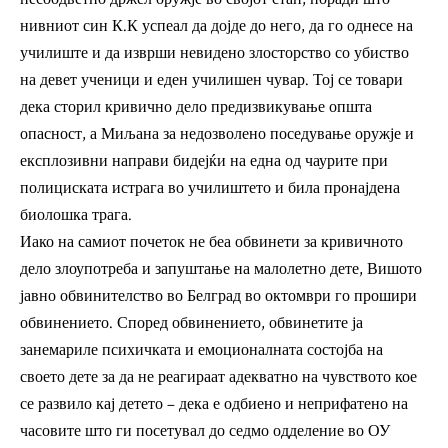
нивниот син К.К успеал да дојде до него, да го однесе на
училиште и да изврши невидено злосторство со убиство
на девет ученици и еден училишен чувар. Тој се товари
дека сторил кривично дело предизвикување општа
опасност, а Миљана за недозволено поседување оружје и
експлозивни направи бидејќи на една од чаурите при
полициската истрага во училиштето и била пронајдена
биолошка трага.
Иако на самиот почеток не беа обвинети за кривичното
дело злоупотреба и запуштање на малолетно дете, Вишото
јавно обвинителство во Белград во октомври го прошири
обвинението. Според обвинението, обвинетите ја
занемариле психичката и емоционалната состојба на
своето дете за да не реагираат адекватно на чувството кое
се развило кај детето – дека е одбиено и неприфатено на
часовите што ги посетувал до седмо одделение во ОУ