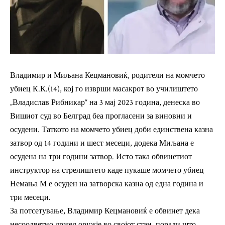
Владимир и Миљана Кецмановиќ, родители на момчето
убиец К.К.(14), кој го изврши масакрот во училиштето
„Владислав Рибникар“ на 3 мај 2023 година, денеска во
Вишиот суд во Белград беа прогласени за виновни и
осудени. Таткото на момчето убиец доби единствена казна
затвор од 14 години и шест месеци, додека Миљана е
осудена на три години затвор. Исто така обвинетиот
инструктор на стрелиштето каде пукаше момчето убиец
Немања М е осуден на затворска казна од една година и
три месеци.
За потсетување, Владимир Кецмановиќ е обвинет дека
несоодветно држел оружје во својот стан, поради што