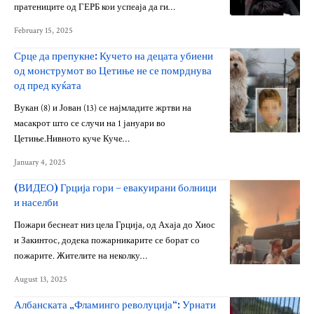
пратениците од ГЕРБ кои успеаја да ги…
February 15, 2025
Срце да препукне: Кучето на децата убиени
од монструмот во Цетиње не се помрднува
од пред куќата
Вукан (8) и Јован (13) се најмладите жртви на
масакрот што се случи на 1 јануари во
Цетиње.Нивното куче Куче…
January 4, 2025
(ВИДЕО) Грција гори – евакуирани болници
и населби
Пожари беснеат низ цела Грција, од Ахаја до Хиос
и Закинтос, додека пожарникарите се борат со
пожарите. Жителите на неколку…
August 13, 2025
Албанската „Фламинго револуција“: Урнати