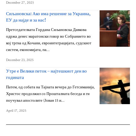
December 27, 2025
Сиљановска: Ако има решение за Украина,
ЕУ да најде и за нас!
Претседателката Гордана Сиљановска Давкова
одржа денес маратонски говор во Собранието во
кој тргна од Кочани, евроинтеграцијата, судскиот
систем, економијата, па…
December 23, 2025
Утре е Велики петок – најтешкиот ден во
годината
Патем, од собата на Тајната вечера до Гетсиманија,
Христос продолжил со Прошталната беседа и ги
поучувал апостолите (Јован 15 и…
April 17, 2025