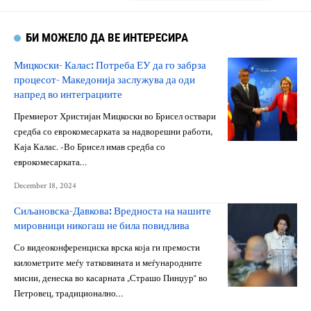
БИ МОЖЕЛО ДА ВЕ ИНТЕРЕСИРА
Мицкоски- Калас: Потреба ЕУ да го забрза
процесот- Македонија заслужува да оди
напред во интеграциите
Премиерот Христијан Мицкоски во Брисел оствари
средба со еврокомесарката за надворешни работи,
Каја Калас. -Во Брисел имав средба со
еврокомесарката…
December 18, 2024
Сиљановска-Давкова: Вредноста на нашите
мировници никогаш не била повидлива
Со видеоконференциска врска која ги премости
километрите меѓу татковината и меѓународните
мисии, денеска во касарната „Страшо Пинџур“ во
Петровец, традиционално…