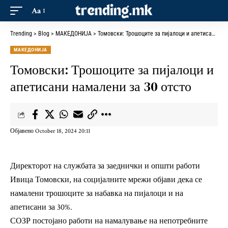
Aa
Trending
>
Blog
>
МАКЕДОНИЈА
>
Томовски: Трошоците за пијалоци и апетисани намалени за 30 отсто
МАКЕДОНИЈА
Томовски: Трошоците за пијалоци и
апетисани намалени за 30 отсто
Објавено October 18, 2024 20:11
Директорот на службата за заеднички и општи работи
Ивица Томовски, на социјалните мрежи објави дека се
намалени трошоците за набавка на пијалоци и на
апетисани за 30%.
СОЗР постојано работи на намалување на непотребните