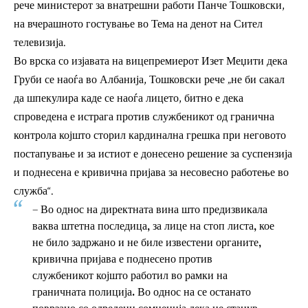
рече министерот за внатрешни работи Панче Тошковски,
на вчерашното гостување во Тема на денот на Сител
телевизија.
Во врска со изјавата на вицепремиерот Изет Меџити дека
Груби се наоѓа во Албанија, Тошковски рече „не би сакал
да шпекулира каде се наоѓа лицето, битно е дека
спроведена е истрага против службеникот од гранична
контрола којшто сторил кардинална грешка при неговото
постапување и за истиот е донесено решение за суспензија
и поднесена е кривична пријава за несовесно работење во
служба“.
– Во однос на директната вина што предизвикала
ваква штетна последица, за лице на стоп листа, кое
не било задржано и не биле известени органите,
кривична пријава е поднесено против
службеникот којшто работил во рамки на
граничната полиција. Во однос на се останато
поврзано со одредени сомненија дека не станув