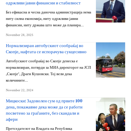
одржливи јавни финансии и стабилност
Без ефикасна и чесна даночна администрација нема
ниту силна економија, ниту одржливи јавни
финансии, ниту држава што може да планира…
November 28, 2025
Нормализиран автобускиот сообраќај во
Скопје, нафтата се испорачува сукцесивно
Автобускиот сообраќај во Скопје денеска е
нормализиран, потврди за МИА директорот на ЈСП
„Скопје“, Драги Кушовски. Тој вели дека
количините…
November 22, 2024
Мицкоски: Задоволен сум од првите 100
дена, покажавме дека може да се работи
посветено за граѓаните, без скандали и
афери
Претседателот на Владата на Република