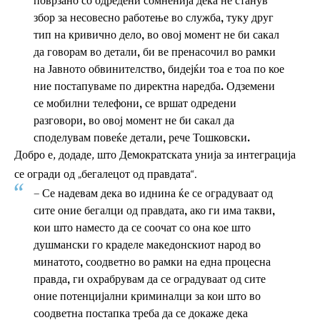
збор за несовесно работење во служба, туку друг
тип на кривично дело, во овој момент не би сакал
да говорам во детали, би ве пренасочил во рамки
на Јавното обвинителство, бидејќи тоа е тоа по кое
ние постапуваме по директна наредба. Одземени
се мобилни телефони, се вршат одредени
разговори, во овој момент не би сакал да
споделувам повеќе детали, рече Тошковски.
Добро е, додаде, што Демократската унија за интеграција
се огради од „бегалецот од правдата“.
– Се надевам дека во иднина ќе се оградуваат од
сите оние бегалци од правдата, ако ги има такви,
кои што наместо да се соочат со она кое што
душмански го краделе македонскиот народ во
минатото, соодветно во рамки на една процесна
правда, ги охрабрувам да се оградуваат од сите
оние потенцијални криминалци за кои што во
соодветна постапка треба да се докаже дека