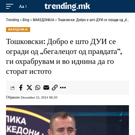
Aa
Trending
>
Blog
>
МАКЕДОНИЈА
>
Тошковски: Добро е што ДУИ се огради од „бегалецот од правдата“, ги охрабрувам и во иднина да го сторат истото
МАКЕДОНИЈА
Тошковски: Добро е што ДУИ се
огради од „бегалецот од правдата“,
ги охрабрувам и во иднина да го
сторат истото
Објавено December 23, 2024 08:20