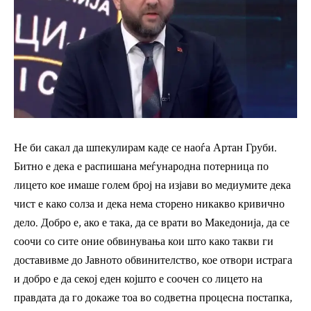
Не би сакал да шпекулирам каде се наоѓа Артан Груби.
Битно е дека е распишана меѓународна потерница по
лицето кое имаше голем број на изјави во медиумите дека
чист е како солза и дека нема сторено никакво кривично
дело. Добро е, ако е така, да се врати во Македонија, да се
соочи со сите оние обвинувања кои што како такви ги
доставивме до Јавното обвинителство, кое отвори истрага
и добро е да секој еден којшто е соочен со лицето на
правдата да го докаже тоа во содветна процесна постапка,