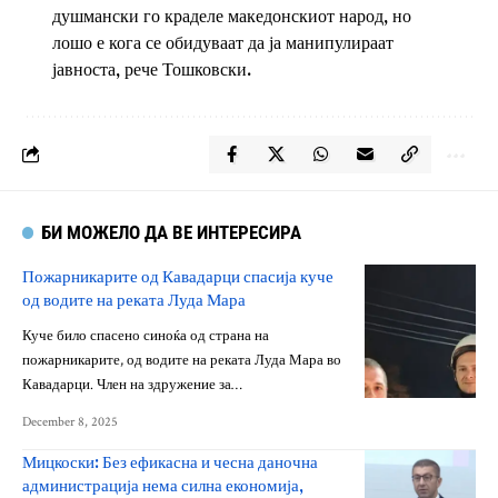
душмански го краделе македонскиот народ, но
лошо е кога се обидуваат да ја манипулираат
јавноста, рече Тошковски.
БИ МОЖЕЛО ДА ВЕ ИНТЕРЕСИРА
Пожарникарите од Кавадарци спасија куче
од водите на реката Луда Мара
Куче било спасено синоќа од страна на
пожарникарите, од водите на реката Луда Мара во
Кавадарци. Член на здружение за…
December 8, 2025
Мицкоски: Без ефикасна и чесна даночна
администрација нема силна економија,