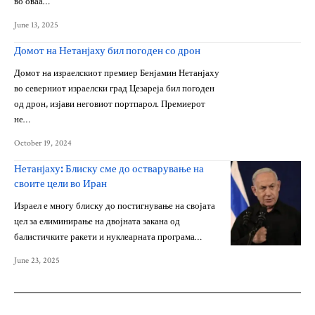
во оваа…
June 13, 2025
Домот на Нетанјаху бил погоден со дрон
Домот на израелскиот премиер Бенјамин Нетанјаху
во северниот израелски град Цезареја бил погоден
од дрон, изјави неговиот портпарол. Премиерот
не…
October 19, 2024
Нетанјаху: Блиску сме до остварување на
своите цели во Иран
Израел е многу блиску до постигнување на својата
цел за елиминирање на двојната закана од
балистичките ракети и нуклеарната програма…
June 23, 2025