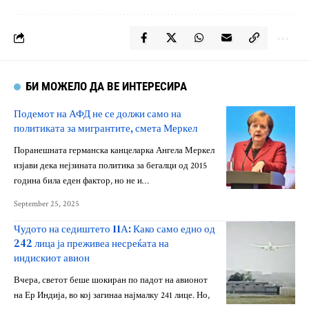
БИ МОЖЕЛО ДА ВЕ ИНТЕРЕСИРА
Подемот на АФД не се должи само на
политиката за мигрантите, смета Меркел
Поранешната германска канцеларка Ангела Меркел
изјави дека нејзината политика за бегалци од 2015
година била еден фактор, но не и…
September 25, 2025
Чудото на седиштето 11А: Како само едно од
242 лица ја преживеа несреќата на
индискиот авион
Вчера, светот беше шокиран по падот на авионот
на Ер Индија, во кој загинаа најмалку 241 лице. Но,