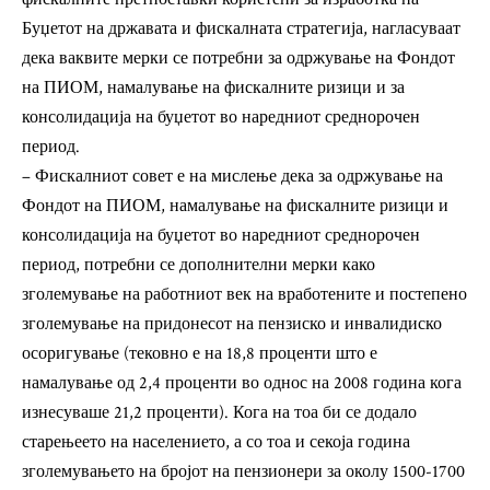
Буџетот на државата и фискалната стратегија, нагласуваат
дека ваквите мерки се потребни за одржување на Фондот
на ПИОМ, намалување на фискалните ризици и за
консолидација на буџетот во наредниот среднорочен
период.
– Фискалниот совет е на мислење дека за одржување на
Фондот на ПИОМ, намалување на фискалните ризици и
консолидација на буџетот во наредниот среднорочен
период, потребни се дополнителни мерки како
зголемување на работниот век на вработените и постепено
зголемување на придонесот на пензиско и инвалидиско
осоригување (тековно е на 18,8 проценти што е
намалување од 2,4 проценти во однос на 2008 година кога
изнесуваше 21,2 проценти). Кога на тоа би се додало
старењеето на населението, а со тоа и секоја година
зголемувањето на бројот на пензионери за околу 1500-1700