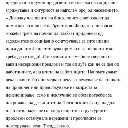
предности и клучни предизвици во насока на социјално
згрижување и сигурност за најголем број од населението.
– Доколку членовите на Фискалниот совет сакаат да
помогнат во крпење на буџетот во Фондот за пензиско,
можеби треба да почнат да плаќаат придонеси од
задолжително социјално осигурување за сите нивни
приходи што ќе претставува пример и за останатите кој
треба да се следи! И во минатото сме биле сведоци на
вакви несериозни предлози и тоа од луѓе кои не се дел од
работниците, а на штета на работниците. Напоменуваме
дека вакви избрзани мерки преку зголемување на стапката
на придонес или продолжување на возраста за
пензионирање, само и исклучиво во обем потребен за
покривање на дефицитот на Пензинскиот фонд, на долг
план не вложувале со плод, напротив структурните
проблеми останувале нерешени и проблемите се
повторувале, вели Трендафилов.