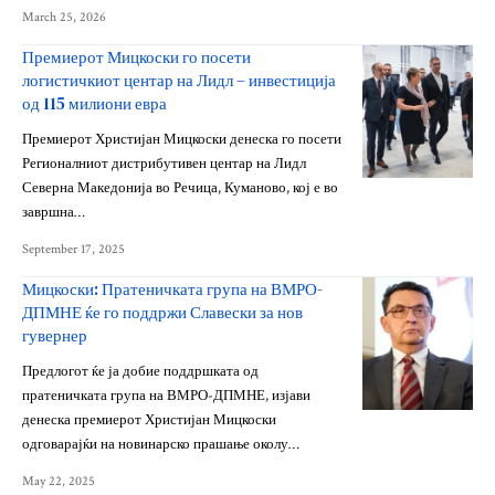
March 25, 2026
Премиерот Мицкоски го посети
логистичкиот центар на Лидл – инвестиција
од 115 милиони евра
Премиерот Христијан Мицкоски денеска го посети
Регионалниот дистрибутивен центар на Лидл
Северна Македонија во Речица, Куманово, кој е во
завршна…
September 17, 2025
Мицкоски: Пратеничката група на ВМРО-
ДПМНЕ ќе го поддржи Славески за нов
гувернер
Предлогот ќе ја добие поддршката од
пратеничката група на ВМРО-ДПМНЕ, изјави
денеска премиерот Христијан Мицкоски
одговарајќи на новинарско прашање околу…
May 22, 2025