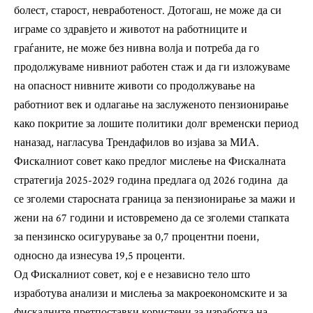
болест, старост, невработеност. Дотогаш, не може да си
играме со здравјето и животот на работниците и
граѓаните, не може без нивна волја и потреба да го
продолжуваме нивниот работен стаж и да ги изложуваме
на опасност нивните животи со продолжување на
работниот век и одлагање на заслуженото пензионирање
како покритие за лошите политики долг временски период
наназад, нагласува Трендафилов во изјава за МИА.
Фискалниот совет како предлог мислење на Фискалната
стратегија 2025-2029 година предлага од 2026 година да
се зголеми старосната граница за пензионирање за мажи и
жени на 67 години и истовремено да се зголеми стапката
за пензинско осигурување за 0,7 процентни поени,
односно да изнесува 19,5 проценти.
Од Фискалниот совет, кој е е независно тело што
изработува анализи и мислења за макроекономските и за
фискалните претпоставки користени за изработка на