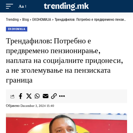
Aa
Trending
>
Blog
>
ЕКОНОМИЈА
>
Трендафилов: Потребно е предвремено пензионирање, наплата на социјалните придонеси, а не зголемување на пензиската граница
ЕКОНОМИЈА
Трендафилов: Потребно е
предвремено пензионирање,
наплата на социјалните придонеси,
а не зголемување на пензиската
граница
Објавено December 3, 2024 15:40