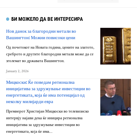
БИ МОЖЕЛО ДА ВЕ ИНТЕРЕСИРА
Нов данок за благородни метали во
Вашингтон: Можни повисоки цени
Од почетокот на Новата година, цените на златото,
среброто и другите благородни метали може да се
зголемат во државата Вашингтон.
January 2, 2026
Мицкоски: Ќе поведам регионална
иницијатива за здружување инвестиции во
енергетиката, која ќе има потенцијал од
неколку милијарди евра
Премиерот Христијан Мицкоски во телевизиско
интервју најави дека ќе иницира регионална
иницијатива за здружување инвестиции во
енергетиката, која ќе има…