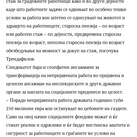
стаж за градежните работници како и во други дејности
каде што работните задачи се одвиваат во особено тешки
услови за работа кои штетно се однесуваат на животот и
здравјето на работниците, старосна пензија – по возраст
или работен стаж – по дејности, предвремена старосна
пензија по возраст, неполна старосна пензија по возраст
обезбедување на можност за докуп на стаж, посочува
Трендафилов.
Синдикатот бара и сеопфатни ангажмани за
трансформација на непријавената работа во пријавена и
целосен ангажман на инспекциските и други државни
органи за наплата на социјалните придонеси во целост.
– Поради непријавената работа државата годишно губи
250 милиони евра кои остануваат во џебовите на газдите.
Само на овој начин социјалните фондови можат и ќе
станат реални и одржливи и ќе бидат вистинска заштита и
сигурност за работниците и граѓаните во услови на