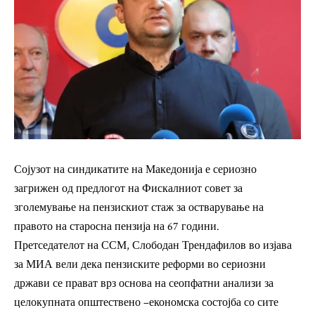
Сојузот на синдикатите на Македонија е сериозно
загрижен од предлогот на Фискалниот совет за
зголемување на пензискиот стаж за остварување на
правото на старосна пензија на 67 години.
Претседателот на ССМ, Слободан Трендафилов во изјава
за МИА вели дека пензиските реформи во сериозни
држави се прават врз основа на сеопфатни анализи за
целокупната општествено –економска состојба со сите