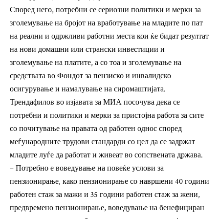
Според него, потребни се сериозни политики и мерки за
зголемување на бројот на вработување на младите по пат
на реални и одржливи работни места кои ќе бидат резултат
на нови домашни или странски инвестиции и
зголемување на платите, а со тоа и зголемување на
средствата во Фондот за пензиско и инвалидско
осигурување и намалување на сиромаштијата.
Трендафилов во изјавата за МИА посочува дека се
потребни и политики и мерки за пристојна работа за сите
со почитување на правата од работен однос според
меѓународните трудови стандарди со цел да се задржат
младите луѓе да работат и живеат во сопствената држава.
– Потребно е воведување на повеќе услови за
пензионирање, како пензионирање со навршени 40 години
работен стаж за мажи и 35 години работен стаж за жени,
предвремено пензионирање, воведување на бенефициран