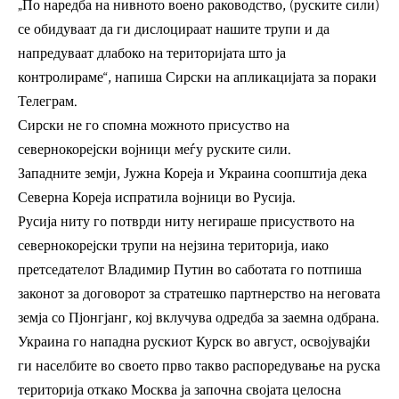
„По наредба на нивното воено раководство, (руските сили)
се обидуваат да ги дислоцираат нашите трупи и да
напредуваат длабоко на територијата што ја
контролираме“, напиша Сирски на апликацијата за пораки
Телеграм.
Сирски не го спомна можното присуство на
севернокорејски војници меѓу руските сили.
Западните земји, Јужна Кореја и Украина соопштија дека
Северна Кореја испратила војници во Русија.
Русија ниту го потврди ниту негираше присуството на
севернокорејски трупи на нејзина територија, иако
претседателот Владимир Путин во саботата го потпиша
законот за договорот за стратешко партнерство на неговата
земја со Пјонгјанг, кој вклучува одредба за заемна одбрана.
Украина го нападна рускиот Курск во август, освојувајќи
ги населбите во своето прво такво распоредување на руска
територија откако Москва ја започна својата целосна