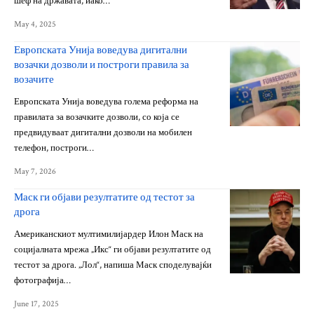
шеф на државата, иако…
May 4, 2025
Европската Унија воведува дигитални
возачки дозволи и построги правила за
возачите
Европската Унија воведува голема реформа на
правилата за возачките дозволи, со која се
предвидуваат дигитални дозволи на мобилен
телефон, построги…
May 7, 2026
Маск ги објави резултатите од тестот за
дрога
Американскиот мултимилијардер Илон Маск на
социјалната мрежа „Икс“ ги објави резултатите од
тестот за дрога. „Лол“, напиша Маск споделувајќи
фотографија…
June 17, 2025