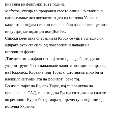
инвазија во февруари 2022 година.
Меѓутоа, Русија го продолжи своето бавно, но стабилно
напредување низ поголемиот дел од источна Украина,
каде што освојува село по село во обид да го освои целиот
индустријализиран регион Донбас.
Сирски рече дека операцијата Курск сè уште успешно ги
одвраќа руските сили од поагресивни напади на
источниот фронт.
„Тие десетици илјади непријатели од најдобрите руски
ударни трупи би ги нападнале нашите позиции во правец
на Покровск, Курахив или Торецк, што значително би ја
влошило ситуацијата на фронтот“, рече тој.
Во извештајот на Њујорк Тајмс, кој се повикува на
проценка на САД, се вели дека Русија ги зајакнала силите
во регионот Курск без да мора да преместува војници од
источна Украина.