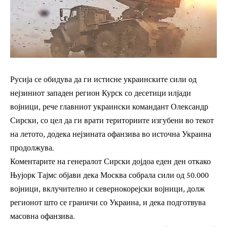
Русија се обидува да ги истисне украинските сили од
нејзиниот западен регион Курск со десетици илјади
војници, рече главниот украински командант Олександр
Сирски, со цел да ги врати териториите изгубени во текот
на летото, додека нејзината офанзива во источна Украина
продолжува.
Коментарите на генералот Сирски дојдоа еден ден откако
Њујорк Тајмс објави дека Москва собрала сили од 50.000
војници, вклучително и севернокорејски војници, долж
регионот што се граничи со Украина, и дека подготвува
масовна офанзива.