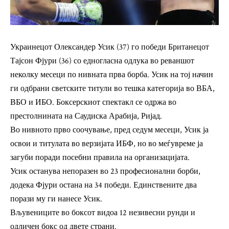
Украинецот Олександер Усик (37) го победи Британецот
Тајсон Фјури (36) со едногласна одлука во реваншот
неколку месеци по нивната прва борба. Усик на тој начин
ги одбрани светските титули во тешка категорија во ВБА,
ВБО и ИБО. Боксерскиот спектакл се одржа во
престолнината на Саудиска Арабија, Ријад.
Во нивното прво соочување, пред седум месеци, Усик ја
освои и титулата во верзијата ИБФ, но во меѓувреме ја
загуби поради посебни правила на организацијата.
Усик останува непоразен во 23 професионални борби,
додека Фјури остана на 34 победи. Единствените два
порази му ги нанесе Усик.
Вљувениците во боксот видоа 12 незивесни рунди и
одличен бокс од двете страни.