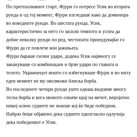
По претпазливиот старт, Фјури го потресе Усик во втората
рунда и од тој момент, Фјури изгледаше како да доминира
во воведните рунди. Во шестата рунда, Усик,
карактеристично за него го засили темпото и успеа да
добие неколку рунди по ред, честопати принудувајќи го
Фјури да се повлече кон јажињата.
Фјури бараше силни удари, додека Усик најмногу се
закануваше со комбинации и брзи удари по главата и
телото. Украинецот вешто го избегнуваше Фјури и во ниту
еден момент не му овозможи блиска борба.
Во последните четири рунди уште еднаш видовме многу
тесна борба и кога ѕвоното означи крај на мечот, веројатно
никој освен судиите не знаеше кој ќе биде победник.
Набрзо беше објавено дека судиите едногласно одлучија
дека победникот е Усик.