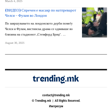
March 4, 2025
(ВИДЕО) Спречен е масакр по натпреварот
Челси – Фулам во Лондон
По завршувањето на лондонското дерби помеѓу
Челси и Фулам, вистинска драма се одвиваше во
близина на стадионот „Стемфорд Бриџ“. …
August 30, 2025
contact@trending.mk
© Trending.mk | All Rights Reserved.
Импресум