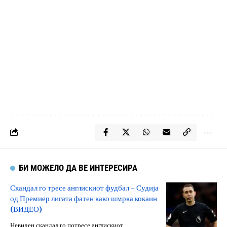
БИ МОЖЕЛО ДА ВЕ ИНТЕРЕСИРА
Скандал го тресе англискиот фудбал – Судија
од Премиер лигата фатен како шмрка кокаин
(ВИДЕО)
Невиден скандал го потресе англискиот