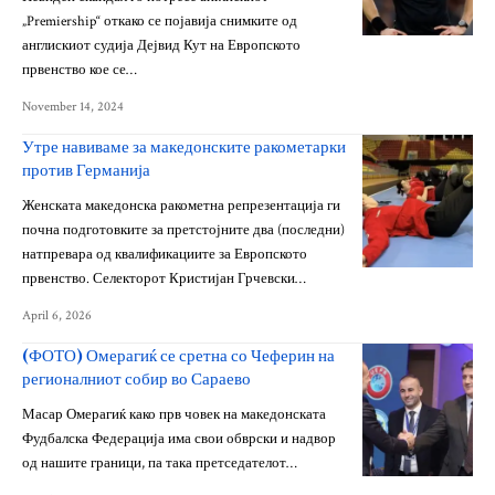
„Premiership“ откако се појавија снимките од
англискиот судија Дејвид Кут на Европското
првенство кое се…
November 14, 2024
Утре навиваме за македонските ракометарки
против Германија
Женската македонска ракометна репрезентација ги
почна подготовките за претстојните два (последни)
натпревара од квалификациите за Европското
првенство. Селекторот Кристијан Грчевски…
April 6, 2026
(ФОТО) Омерагиќ се сретна со Чеферин на
регионалниот собир во Сараево
Масар Омерагиќ како прв човек на македонската
Фудбалска Федерација има свои обврски и надвор
од нашите граници, па така претседателот…