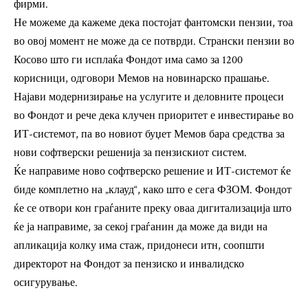
фирми.
Не можеме да кажеме дека постојат фантомски пензии, тоа
во овој момент не може да се потврди. Странски пензии во
Косово што ги исплаќа Фондот има само за 1200
корисници, одговори Мемов на новинарско прашање.
Најави модернизирање на услугите и деловните процеси
во Фондот и рече дека клучен приоритет е инвестирање во
ИТ-системот, па во новиот буџет Мемов бара средства за
нови софтверски решенија за пензискиот систем.
Ќе направиме ново софтверско решение и ИТ-системот ќе
биде комплетно на „клауд“, како што е сега ФЗОМ. Фондот
ќе се отвори кон граѓаните преку оваа дигитализација што
ќе ја направиме, за секој граѓанин да може да види на
апликација колку има стаж, придонеси итн, соопшти
директорот на Фондот за пензиско и инвалидско
осигурување.