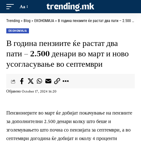
Aa
Trending
>
Blog
>
ЕКОНОМИЈА
>
В година пензиите ќе растат два пати – 2.500 денари во март и ново усогласување во септември
ЕКОНОМИЈА
В година пензиите ќе растат два
пати – 2.500 денари во март и ново
усогласување во септември
Објавено October 17, 2024 16:20
Пензионерите во март ќе добијат покачување на пензиите
за дополнителни 2.500 денари колку што беше и
зголемувањето што почна со пензијата за септември, а во
септември догодина ќе добијат и околу 4 проценти