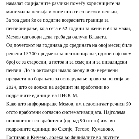
намалат социјалните разлики помеѓу корисниците на
минимална пензија и оние што се со високи пензии.
За тоа дали ќе се подигне возрасната граница за
пензионирање, која сега е 62 години за жени и 64 за мажи,
Мемов одговори дека треба да одлучи Владата.
Од почетокот на годинава до средината на овој месец биле
решени 19 700 предмети за пензионирање, од кои најголем
број се за старосни, а потоа и за семејни и за инвалидски
пензии. До 15 октомври имало околу 3000 нерешени
предмети по барањата за остварување право за пензија во
2024, што се должи на дефицит на вработени во
подрачните единици на ПИОСМ.
Како што информираше Мемов, им недостигаат речиси 50
отсто вработени согласно систематизацијата. Најголема
пополнетост со вработени (од над 90 отсто) има во
подрачните единици во Скопје, Тетово, Куманово,
Гостивар и Кичево, додека во филијалите во другите