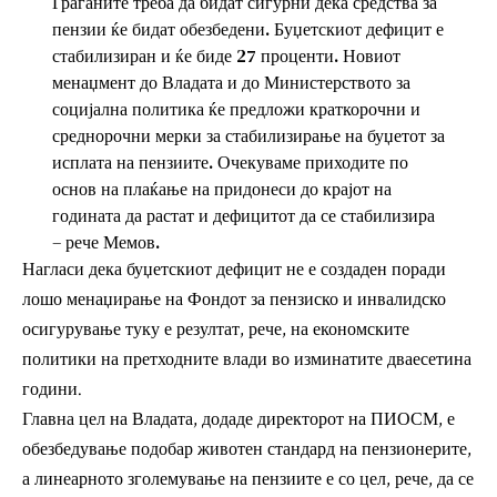
Граѓаните треба да бидат сигурни дека средства за
пензии ќе бидат обезбедени. Буџетскиот дефицит е
стабилизиран и ќе биде 27 проценти. Новиот
менаџмент до Владата и до Министерството за
социјална политика ќе предложи краткорочни и
среднорочни мерки за стабилизирање на буџетот за
исплата на пензиите. Очекуваме приходите по
основ на плаќање на придонеси до крајот на
годината да растат и дефицитот да се стабилизира
– рече Мемов.
Нагласи дека буџетскиот дефицит не е создаден поради
лошо менаџирање на Фондот за пензиско и инвалидско
осигурување туку е резултат, рече, на економските
политики на претходните влади во изминатите дваесетина
години.
Главна цел на Владата, додаде директорот на ПИОСМ, е
обезбедување подобар животен стандард на пензионерите,
а линеарното зголемување на пензиите е со цел, рече, да се