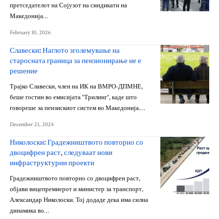
претседателот на Сојузот на синдикати на
Македонија…
February 10, 2026
Славески: Наглото зголемување на
старосната граница за пензионирање не е
решение
Трајко Славески, член на ИК на ВМРО-ДПМНЕ,
беше гостин во емисијата “Трилинг”, каде што
говореше за пензискиот систем во Македонија.…
December 21, 2024
Николоски: Градежништвото повторно со
двоцифрен раст, следуваат нови
инфраструктурни проекти
Градежништвото повторно со двоцифрен раст,
објави вицепремиерот и министер за транспорт,
Александар Николоски. Тој додаде дека има силна
динамика во…