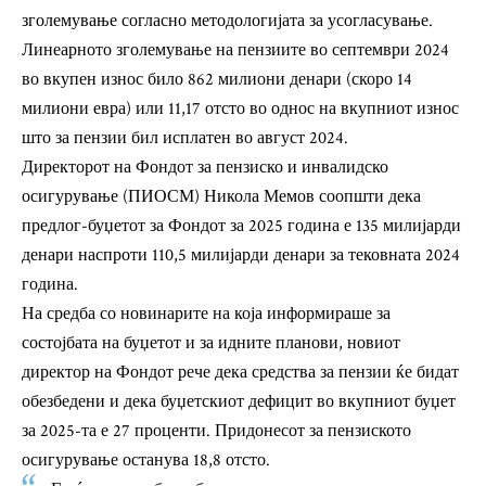
зголемување согласно методологијата за усогласување.
Линеарното зголемување на пензиите во септември 2024
во вкупен износ било 862 милиони денари (скоро 14
милиони евра) или 11,17 отсто во однос на вкупниот износ
што за пензии бил исплатен во август 2024.
Директорот на Фондот за пензиско и инвалидско
осигурување (ПИОСМ) Никола Мемов соопшти дека
предлог-буџетот за Фондот за 2025 година е 135 милијарди
денари наспроти 110,5 милијарди денари за тековната 2024
година.
На средба со новинарите на која информираше за
состојбата на буџетот и за идните планови, новиот
директор на Фондот рече дека средства за пензии ќе бидат
обезбедени и дека буџетскиот дефицит во вкупниот буџет
за 2025-та е 27 проценти. Придонесот за пензиското
осигурување останува 18,8 отсто.