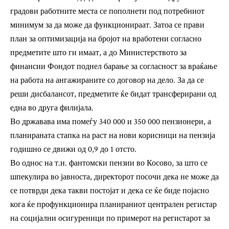
градови работните места се пополнети под потребниот
минимум за да може да функционираат. Затоа се прави
план за оптимизација на бројот на вработени согласно
предметите што ги имаат, а до Министерството за
финансии Фондот поднел барање за согласност за враќање
на работа на ангажираните со договор на дело. За да се
реши дисбалансот, предметите ќе бидат трансферирани од
една во друга филијала.
Во државава има помеѓу 340 000 и 350 000 пензионери, а
планираната стапка на раст на нови корисници на пензија
годишно се движи од 0,9 до 1 отсто.
Во однос на т.н. фантомски пензии во Косово, за што се
шпекулира во јавноста, директорот посочи дека не може да
се потврди дека такви постојат и дека се ќе биде појасно
кога ќе профункционира планираниот централен регистар
на социјални осигуреници по примерот на регистарот за