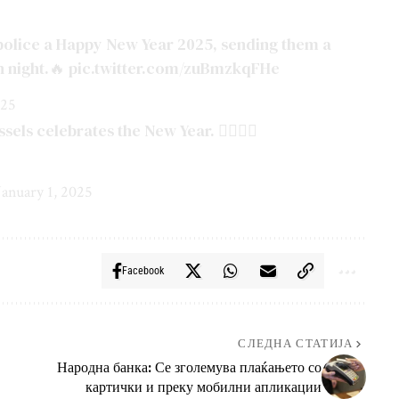
 police a Happy New Year 2025, sending them a
n night.🔥
pic.twitter.com/zuBmzkqFHe
025
els celebrates the New Year. 👇🏻🍾🔥
January 1, 2025
Facebook
СЛЕДНА СТАТИЈА
Народна банка: Се зголемува плаќањето со
картички и преку мобилни апликации