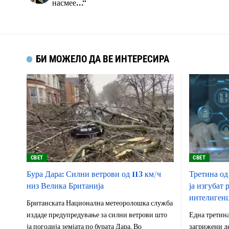
насмее…“
БИ МОЖЕЛО ДА ВЕ ИНТЕРЕСИРА
СВЕТ
СВЕТ
Бура Дара: Силни ветрови од 113 км/ч
Третина од
низ Велика Британија
ја изгубат 
интелигенц
Британската Национална метеоролошка служба
издаде предупредување за силни ветрови што
Една третина
ја погодија земјата по бурата Дара. Во
загрижени де