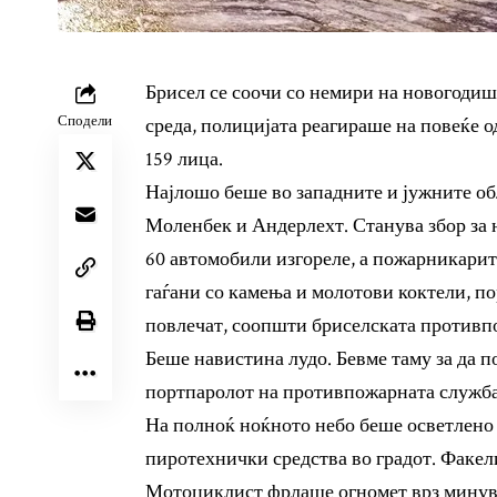
Брисел се соочи со немири на новогодишн
Сподели
среда, полицијата реагираше на повеќе о
159 лица.
Најлошо беше во западните и јужните обл
Моленбек и Андерлехт. Станува збор за 
60 автомобили изгореле, а пожарникарите
гаѓани со камења и молотови коктели, п
повлечат, соопшти бриселската противп
Беше навистина лудо. Бевме таму за да п
портпаролот на противпожарната служба
На полноќ ноќното небо беше осветлено с
пиротехнички средства во градот. Факели
Мотоциклист фрлаше огномет врз минува