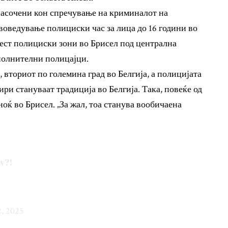
насочени кон спречување на криминалот на
оведување полициски час за лица до 16 години во
ест полициски зони во Брисел под централна
полнителни полицајци.
вториот по големина град во Белгија, а полицијата
и стануваат традиција во Белгија. Така, повеќе од
оќ во Брисел. „За жал, тоа станува вообичаена
w?!
2, 2025