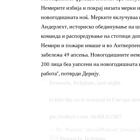
Немирите избија и покрај низата мерки 
новогодишната ноќ. Мерките вклучуваа в
Андерлехт, историско обединување на ш
команда и распоредување на стотици до
Немири и пожари имаше и во Антверпен, 
забележа 49 апсења. Новогодишните немир
200 лица беа уапсени на новогодишната н
работа“, потврди Дерију.
Brussels, Belgium, last night.
Is this the new normal in Europe no
pic.twitter.com/Ak0hUd2Xb7
— Dr. Maalouf ‏ (@realMaalouf)
January 
🇧🇪Brussels, Belgium.