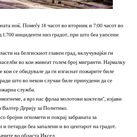
ата ноќ. Помеѓу 18 часот во вторник и 7:00 часот во
д 1.700 инциденти низ градот, при што беа уапсени
асти на белгискиот главен град, вклучувајќи ги
населби во кои живеат голем број мигранти. Најмалку
 кои се обидувале да ги изгаснат пожарите биле
оради што во некои случаи биле принудени да се
ожарна служба.
омогнеме, а врз нас фрлаа молотови коктели“, изјави
 Валтер Дерију за Политико.
о бројни огномети и покрај забраната за
 и петарди беа запалени и во центарот на градот.
чите во областа Иксел.