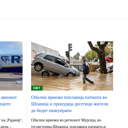
СВЕТ
 авионот
Обилни врнежи поплавија патишта во
ниците
Шпанија и принудија десетици жители
да бидат евакуирани
на „Рајанер“,
Обилни врнежи во регионот Мурсија, во
ндизи –
југоисточна Шпанија, поплавија патишта и