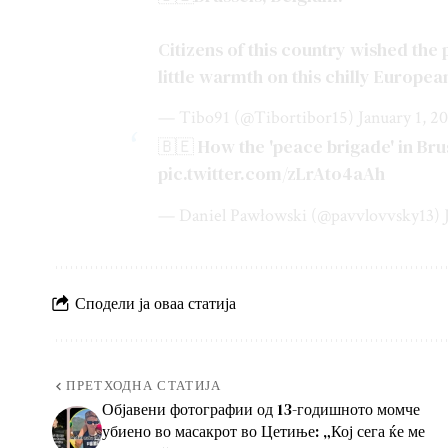
Citizens of this country wished the
little warmth on this chilly Europea
— Tibo91 (@Tibortibor15)
January 1, 2
🇧🇪 How the 'peace brigade' in Bruss
pic.twitter.com/zLrAto4aAh
— Daniel Pawłowski (@pavvlovvsky13)
Сподели ја оваа статија
ПРЕТХОДНА СТАТИЈА
Објавени фотографии од 13-годишното момче
убиено во масакрот во Цетиње: „Кој сега ќе ме