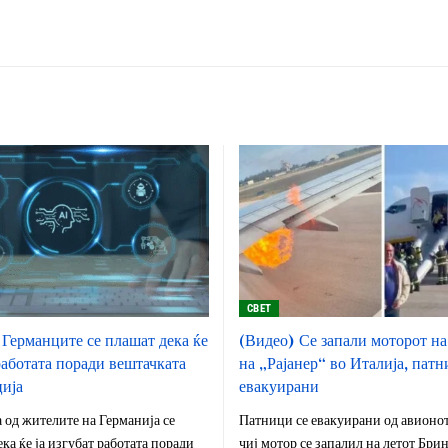
СВЕТ
 Германците се плашат дека ќе
(Видео) Се запали моторот на
работата поради вештачката
на „Рајанер“ во Италија, пат
ија
евакуирани
 од жителите на Германија се
Патници се евакуирани од авионот 
ка ќе ја изгубат работата поради
чиј мотор се запалил на летот Бри