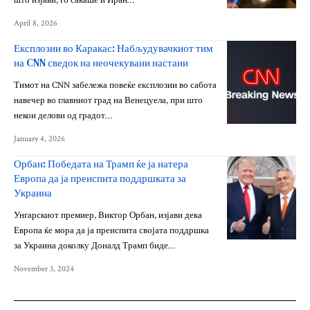
што изјави, го сакаше и Иран…
April 8, 2026
Експлозии во Каракас: Набљудувачкиот тим
на CNN сведок на неочекувани настани
Тимот на CNN забележа повеќе експлозии во сабота
навечер во главниот град на Венецуела, при што
некои делови од градот…
January 4, 2026
Орбан: Победата на Трамп ќе ја натера
Европа да ја преиспита поддршката за
Украина
Унгарскиот премиер, Виктор Орбан, изјави дека
Европа ќе мора да ја преиспита својата поддршка
за Украина доколку Доналд Трамп биде…
November 3, 2024