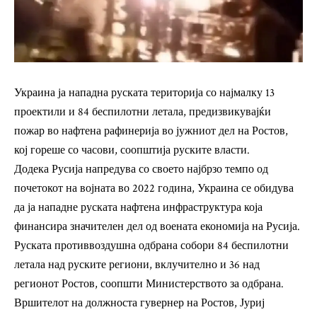
Украина ја нападна руската територија со најмалку 13
проектили и 84 беспилотни летала, предизвикувајќи
пожар во нафтена рафинерија во јужниот дел на Ростов,
кој гореше со часови, соопштија руските власти.
Додека Русија напредува со своето најбрзо темпо од
почетокот на војната во 2022 година, Украина се обидува
да ја нападне руската нафтена инфраструктура која
финансира значителен дел од воената економија на Русија.
Руската противвоздушна одбрана собори 84 беспилотни
летала над руските региони, вклучително и 36 над
регионот Ростов, соопшти Министерството за одбрана.
Вршителот на должноста гувернер на Ростов, Јуриј