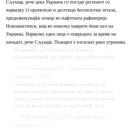
Сљушар, рече дека Украина го погоди регионот со
најмалку 13 проектили и десетици беспилотни летала,
предизвикувајќи пожар во нафтената рафинерија
Новошахтинск, која во неколку наврати беше цел на
Украина. Најмалку едно лице е повредено за време на
нападот, рече Сљушар. Пожарот е изгаснат рано утринава.
Meanwhile, an oil refinery in Russia’s
Novoshakhtinsk
pic.twitter.com/pJMwwZz8Sq
— Illia Ponomarenko 🇺🇦 (@IAPonomarenko)
December 19, 2024
Overnight in Novoshakhtinsk: a refinery in
Russia's Rostov region is on fire after a drone
strike. Locals reported that explosions lasted
over an hour.
pic.twitter.com/NmRPF3y11y
— NOELREPORTS 🇪🇺 🇺🇦 (@NOELreports)
December 19, 2024