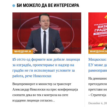
БИ МОЖЕЛО ДА ВЕ ИНТЕРЕСИРА
МАКЕДОНИЈА
МАКЕДОНИЈ
15 отсто од фирмите кои добиле лиценци
Мицкоски:
за изградба, проектирање и надзор на
ЕУ може да
градби не ги исполнуваат условите за
рамноправ
работа, рече Николоски
На денешни
Вицепремиерот и министер за транспорт
претседатело
Александар Николоски на прес-конференција
претстави но
соопшти дека во тек е контрола на сите
– Стратегија
издадени лиценци согласно…
December 6, 2