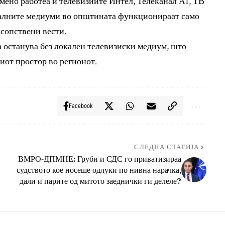
ено работеа и телевизиите Интел, Телеканал А1, ТВ
налните медиуми во општината функционираат само
 сопствени вести.
 останува без локален телевизиски медиум, што
от простор во регионот.
Facebook
СЛЕДНА СТАТИЈА
ВМРО-ДПМНЕ: Груби и СДС го приватизираа
судството кое носеше одлуки по нивна нарачка,
дали и парите од митото заеднички ги делеле?