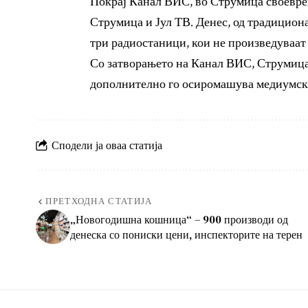
Покрај Канал ВИС, во Струмица своеврем
Струмица и Јул ТВ. Денес, од традицио
три радиостаници, кои не произведуваат
Со затворањето на Канал ВИС, Струмица
дополнително го осиромашува медиумски
Сподели ја оваа статија
ПРЕТХОДНА СТАТИЈА
„Новогодишна кошница“ – 900 производи од
денеска со пониски цени, инспекторите на терен