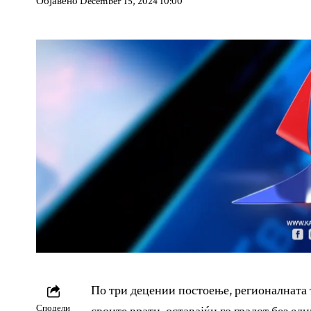
Објавено December 15, 2024 10:00
По три децении постоење, регионалната
Сподели