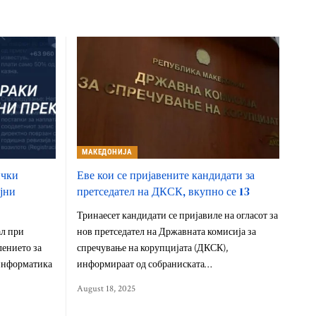
МАКЕДОНИЈА
чки
Еве кои се пријавените кандидати за
ајни
претседател на ДКСК, вкупно се 13
Тринаесет кандидати се пријавиле на огласот за
ал при
нов претседател на Државната комисија за
лението за
спречување на корупцијата (ДКСК),
 информатика
информираат од собраниската…
August 18, 2025