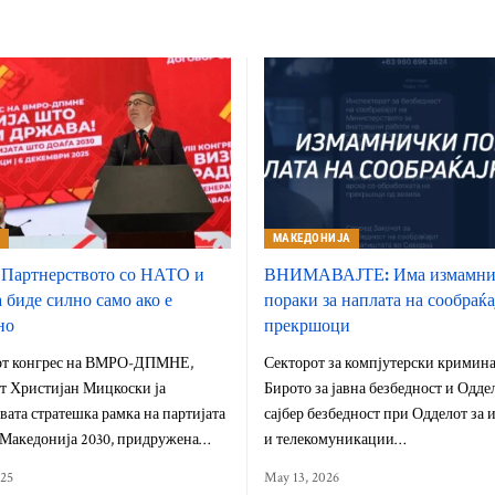
А
МАКЕДОНИЈА
 Партнерството со НАТО и
ВНИМАВАЈТЕ: Има измамни
 биде силно само ако е
пораки за наплата на сообраќ
но
прекршоци
от конгрес на ВМРО-ДПМНЕ,
Секторот за компјутерски кримин
т Христијан Мицкоски ја
Бирото за јавна безбедност и Одде
вата стратешка рамка на партијата
сајбер безбедност при Одделот за
 Македонија 2030, придружена…
и телекомуникации…
025
May 13, 2026