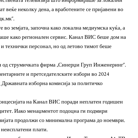
динствената телевизија што информираше за локални
ат веќе неколку дена, а вработените се пријавени во
к.мк“.
те во земјата, започна како локална медиумска куќа, а
аше како регионален сервис. Канал ВИС беше дом на
 и технички персонал, но од летово тимот беше
 од струмичката фирма „Синерџи Груп Инженеринг“.
ментарните и претседателските избори во 2024
од Државната изборна комисија за политичко
концесијата на Канал ВИС поради неплатен годишен
цитет. Иако менаџментот подоцна ги подмири
изијата продолжи со минимална програма до ноември.
и неисплатени плати.