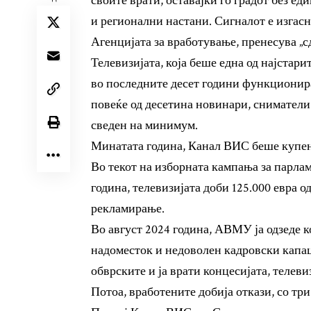
своите врати, оставајќи го градот без е
и регионални настани. Сигналот е изгасн
Агенцијата за вработување, пренесува „сд
Телевизијата, која беше една од најстари
во последните десет години функционир
повеќе од десетина новинари, сниматели
сведен на минимум.
Минатата година, Канал ВИС беше купен
Во текот на изборната кампања за парла
година, телевизијата доби 125.000 евра 
рекламирање.
Во август 2024 година, АВМУ ја одзеде 
надоместок и недоволен кадровски капа
обврските и ја врати концесијата, телев
Потоа, вработените добија откази, со тр