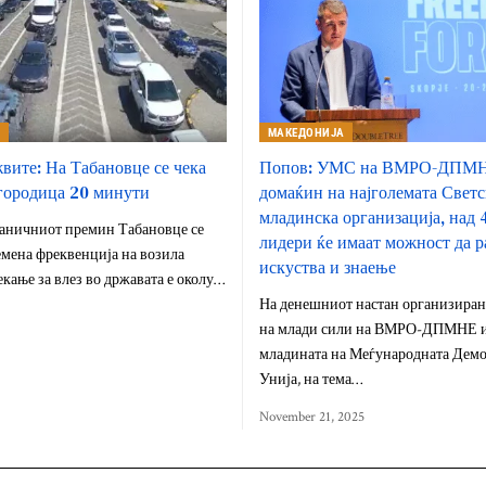
А
МАКЕДОНИЈА
вите: На Табановце се чека
Попов: УМС на ВМРО-ДПМН
огородица 20 минути
домаќин на најголемата Светс
младинска организација, над 
раничниот премин Табановце се
лидери ќе имаат можност да р
мена фреквенција на возила
искуства и знаење
екање за влез во државата е околу…
На денешниот настан организиран
на млади сили на ВМРО-ДПМНЕ и
младината на Меѓународната Демо
Унија, на тема…
November 21, 2025