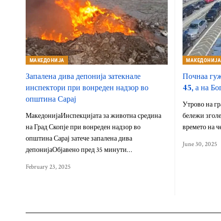
МАКЕДОНИЈА
МАКЕДОНИЈ
Запалена дива депонија затекнале
Почнаа гуж
инспектори при вонреден надзор во
45, а на Б
општина Сарај
Утрово на г
МакедонијаИнспекцијата за животна средина
бележи зголе
на Град Скопје при вонреден надзор во
времето на ч
општина Сарај затече запалена дива
June 30, 2025
депонијаОбјавено пред 35 минути…
February 23, 2025