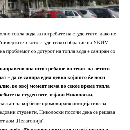
лно топла вода за потребите на студентите, иако не
а Универзитетското студентско собрание на УКИМ
а проблемот со дотурот на топла вода е саниран со
 направено она што требаше во текот на летото
т – да се санира една цевка којашто ќе носи
ално, во овој момент нема во секое време топла
ребите на студентите, изјави Николоски.
астан на кој беше промовиранa иницијатива за
едовни студенти, Николоски посочи дека се решава
т дом „Пелагонија“.
ниот лифт. Функционални се два и во јануари и