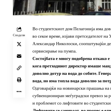
Во студентскиот дом Пелагонија има дово
Сподели
во секое време, изјави претседателот н
Александар Николоски, соопштувајќи дек
сервисирање на пумпа.
Состојбата е многу подобрена откако е
кога претходниот директор имаше манда
доволно дотур на вода до собите. Генер
вода, но има топла вода доволно за пот
Одговарајќи на новинарски прашања на н
субвенциониран меѓуградски превоз за р
и проблемот со лифтовите во студентскио
Лифтовите се санираат, во процес е ед