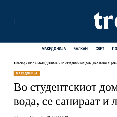
МАКЕДОНИЈА
БАЛКАН
СВЕТ
ПО
Trending
>
Blog
>
МАКЕДОНИЈА
>
Во студентскиот дом „Пелагонија“ реш
МАКЕДОНИЈА
Во студентскиот дом
вода, се санираат и