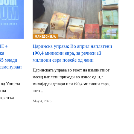
МАКЕДОНИЈА
Е е
Царинска управа: Во април наплатени
ка
190,4 милиони евра, за речиси 13
45 млади
милиони евра повеќе од лани
азменуваат
Царинската управа во текот на изминатиот
месец наплати приходи во износ од 11,7
 од Унијата
милијарди денари или 190,4 милиони евра,
 на
што…
кратска
May 4, 2025