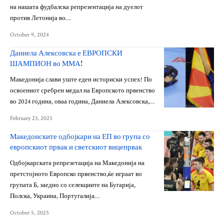
на нашата фудбалска репрезентација на дуелот
против Летонија во…
October 9, 2024
Даниела Алексовска е ЕВРОПСКИ
ШАМПИОН во ММА!
Македонија слави уште еден историски успех! По
освоениот сребрен медал на Европското првенство
во 2024 година, оваа година, Даниела Алексовска,…
February 23, 2025
Македонските одбојкари на ЕП во група со
европскиот првак и светскиот вицепрвак
Одбојкарската репрезетација на Македонија на
претстојното Европско првенство,ќе играат во
групата Б, заедно со селекциите на Бугарија,
Полска, Украина, Португалија…
October 5, 2025