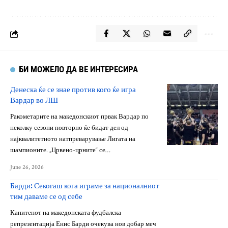
БИ МОЖЕЛО ДА ВЕ ИНТЕРЕСИРА
Денеска ќе се знае против кого ќе игра
Вардар во ЛШ
Ракометарите на македонскиот првак Вардар по
неколку сезони повторно ќе бидат дел од
најквалитетното натпреварување Лигата на
шампионите. „Црвено-црните“ се…
June 26, 2026
Барди: Секогаш кога играме за националниот
тим даваме се од себе
Капитенот на македонската фудбалска
репрезентација Енис Барди очекува нов добар меч