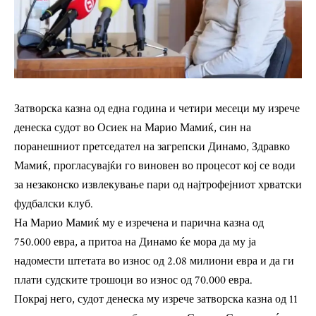
Затворска казна од една година и четири месеци му изрече
денеска судот во Осиек на Марио Мамиќ, син на
поранешниот претседател на загрепски Динамо, Здравко
Мамиќ, прогласувајќи го виновен во процесот кој се води
за незаконско извлекување пари од најтрофејниот хрватски
фудбалски клуб.
На Марио Мамиќ му е изречена и парична казна од
750.000 евра, а притоа на Динамо ќе мора да му ја
надомести штетата во износ од 2.08 милиони евра и да ги
плати судските трошоци во износ од 70.000 евра.
Покрај него, судот денеска му изрече затворска казна од 11