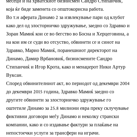
месеци и на хрватскиот бизнисмен Сандро Стипанчиќ,
која ќе биде заменета со општокорисна работа.
Во т.н аферата Динамо 2 за извлекување пари од клубот
како дел од злосторничко здружување, заедно со Здравко и
Зоран Мамиќ кои се во бегство во Босна и Херцеговина, а
на кои им се суди во отсуство, обвинети се и синот на
Здравко, Марио Мамиќ, поранешниот директорот на
Динамо, Дамир Врбановиќ, бизнисмените Сандро
Стипанчиќ и Игор Крота, како и менаџерот Ники Артур
Вуксан.
Според обвинителниот акт, во периодот од декември 2004
до декември 2015 година, Здравко Мамиќ заедно со
другите обвинети за злосторничко здружување го
оштетиле Динамо за 25.8 милиони евра преку склучување
фиктивни договори меѓу Динамо и неколку странски
компании, како и со издавање фактури за плаќање на
непостоечки услуги за трансфери на играчи.