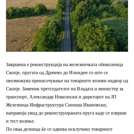
Завршена е реконструкција на железничката обиколница
Скопје, пругата од Драчево до Илинден со што се
овозможува пренасочување на товарните возови надвор од
Скопје. Заменик претседателот на Владата и министер за
транспорт, Александар Николоски и диркторот на ЈП
Железница Инфраструктура Синиша Ивановски,
направија увид до реконструираната пруга каде се изврши
и тест возење.
По оваа делница ќе се одвива исклучиво товарниот