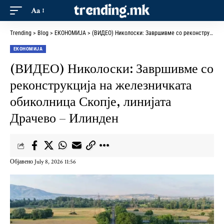
Aa
Trending
>
Blog
>
ЕКОНОМИЈА
>
(ВИДЕО) Николоски: Завршивме со реконструкција на железничката обиколница Скопје, линијата Драчево – Илинден
ЕКОНОМИЈА
(ВИДЕО) Николоски: Завршивме со
реконструкција на железничката
обиколница Скопје, линијата
Драчево – Илинден
Објавено July 8, 2026 11:56