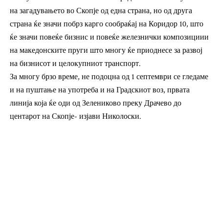
на загадувањето во Скопје од една страна, но од друга
страна ќе значи побрз карго сообраќај на Коридор 10, што
ќе значи повеќе бизнис и повеќе железнички композициии
на македонските пруги што многу ќе приоднесе за развој
на бизнисот и целокупниот транспорт.
За многу брзо време, не подоцна од 1 септември се гледаме
и на пуштање на употреба и на Градскиот воз, првата
линија која ќе оди од Зелениково преку Драчево до
центарот на Скопје- изјави Николоски.