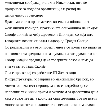
железнички сообраќај, истакна Николоски, што ќе
придонесе за подобра организација и развој на
целокупниот транспорт.
Драго ми е што правиме тест возење на обновениот
железнички коридор, практичната обиколница на Грaдот
Скопје, линијата меѓу Дрaчево и Илинден, со која што
товарните возови се вадат надвор од Градот Скопје.
Со реализација на овој проект, многу се помага во заштита
на животната средина и намалување на загадувањето во
Скопје имајќи предвид дека товарните возови нема да
влегуваат во Град Скопје.
Ова е проект кој го работеше ЈП Железници
Инфраструктура, го заврши во максимално брз рок, во
моментов има тест период, за што е потребно да се
направии технички прием и очекувам за дваесетина дена
карго возовите да ја користат оваа делница. Тоа ќе значи
многу за заштита на животната средина и за намалување