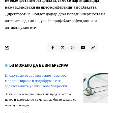
ќе биде достапен без доплата, само со партиципација“,
кажа Клековски на прес-конференција во Владата.
Директорот на Фондот додаде дека поради инертноста на
аптеките, од 1 до 15 јули ќе прифаќаат рефундации за
антикоагулансите.
БИ МОЖЕЛО ДА ВЕ ИНТЕРЕСИРА
Вложуваме во здравствениот сектор,
модернизирање и подобрување на
здравствените услуги, вели Мицкоски
За мене претставува навистина пред се чест, а
потоа и задоволство да можам да бидам заедно со
овие луѓе позади…