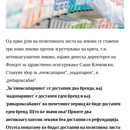
Од први јули на позитивната листа на лекови се ставени
три нови лекови против згрутчување на крвта, т.н.
антикоагулантни лекови, најави денеска директорот на
Фондот за здравствено осигурување Сашо Клековски,
Станува збор за „еноксапарин“, „надопарин“, и
„рибароксабан“.
„За ‘еноксапаринот’ се достапни два бренда, кај
‘надопаринот’ е достапен еден бренд и кај
‘ривароксабанот’ во почетниот период ќе биде достапен
еден бренд. Што ќе значи ова? Првите два
антикоагулантни лекови беа достапни со рефундација.
Отсега понатаму ќе бидат достапни на позитивна листа