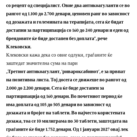
со рецепт од специјалист. Овие два антикоагуланти се во
рангот од 1.100 до 2.700 денари, ценовен ранг во зависност
од дозажата и големината на терапијата, сега ќе бидат
достапни за партиципација со 160 до 240 денари и еден од
брендовите ќе биде достапен без доплата“, рече
Клековски.
Клековски кажа дека со овие одлуки, граѓаните ќе
заштедат значителна сума на пари
„Третиот антикоагулант, ‘ривароксабинот’, е за првпат
на позитивна листа. Тој досега се движеше во рангот од
2.000 до 2.200 денари. Сега ќе биде достапен за
партиципација од 160 денари. Во почетниот период ќе
има доплата од 105 до 505 денари во зависност од
дозажата и бројот на таблети. Во најчесто користената
дозажа, тоа се 10 милиграма по 30 таблети, заштедата на
граѓаните ќе биде 1.752 денари. ​Од 1 јануари 2027 овај лек