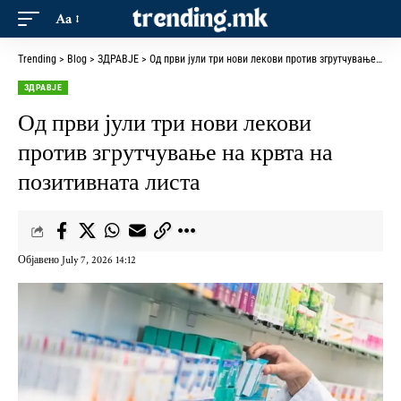
Aa
Trending
>
Blog
>
ЗДРАВЈЕ
>
Од први јули три нови лекови против згрутчување на крвта на позитивната листа
ЗДРАВЈЕ
Од први јули три нови лекови
против згрутчување на крвта на
позитивната листа
Објавено July 7, 2026 14:12