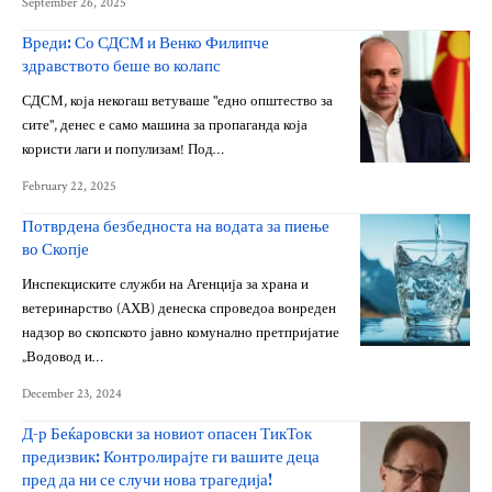
September 26, 2025
Вреди: Со СДСМ и Венко Филипче
здравството беше во колапс
СДСМ, која некогаш ветуваше "едно општество за
сите", денес е само машина за пропаганда која
користи лаги и популизам! Под…
February 22, 2025
Потврдена безбедноста на водата за пиење
во Скопје
Инспекциските служби на Агенција за храна и
ветеринарство (АХВ) денеска спроведоа вонреден
надзор во скопското јавно комунално претпријатие
„Водовод и…
December 23, 2024
Д-р Беќаровски за новиот опасен ТикТок
предизвик: Контролирајте ги вашите деца
пред да ни се случи нова трагедија!