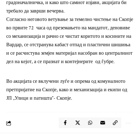
градоначалничка, и како што самиот изјави, акцијата би
требало да заврши вечерва.
Согласно неговото ветување за темелно чистење на Скопје
во првите 72 часа од преземањето на мандатот, деновиве
со механизација и рачно се чистат коритото и косините на
Вардар, се отстранува кабаст отпад и пластични шишиња
и се расчистува земјен материјал насобран во централниот
дел на кејот, а се празнат и контејнерите од ѓубре.
Во акцијата се вклучени луѓе и опрема од комуналното
претпријатие на Скопје, како и механизација и екипи од
ЈП „Улици и патишта”- Скопје.