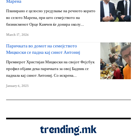
Марена
Планирано е целосно уредување на речното корито
во селото Марена, при што семејството на
бизнисменот Орце Камчев ќе донира околу…
March 17, 2026
Паричката во домот на семејството
Мицкоски се падна кај синот Антониј
Премиерот Христијан Мицкоски на својот Фејсбук
профил објави дека паричката за овој Бадник се
паднала кај синот Антониј. Со искрена…
January 6, 2025