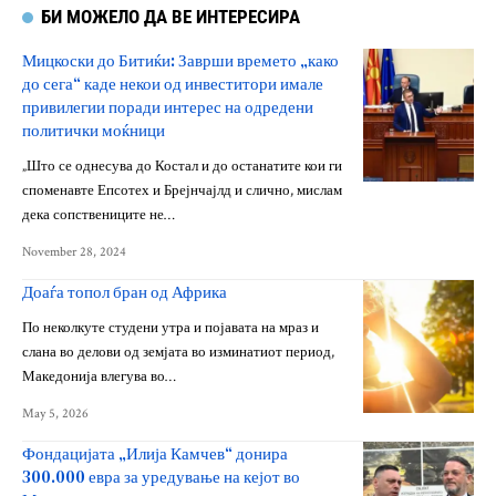
БИ МОЖЕЛО ДА ВЕ ИНТЕРЕСИРА
Мицкоски до Битиќи: Заврши времето „како
до сега“ каде некои од инвеститори имале
привилегии поради интерес на одредени
политички моќници
„Што се однесува до Костал и до останатите кои ги
споменавте Епсотех и Брејнчајлд и слично, мислам
дека сопствениците не…
November 28, 2024
Доаѓа топол бран од Африка
По неколкуте студени утра и појавата на мраз и
слана во делови од земјата во изминатиот период,
Македонија влегува во…
May 5, 2026
Фондацијата „Илија Камчев“ донира
300.000 евра за уредување на кејот во