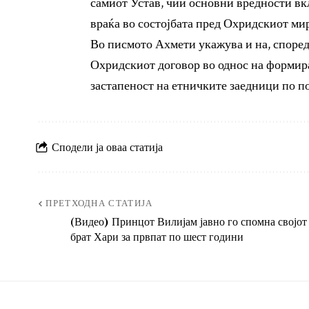
самиот Устав, чии основни вредности вкл
враќа во состојбата пред Охридскиот ми
Во писмото Ахмети укажува и на, споре
Охридскиот договор во однос на формир
застапеност на етничките заедници
по п
Сподели ја оваа статија
ПРЕТХОДНА СТАТИЈА
(Видео) Принцот Вилијам јавно го спомна својот
брат Хари за првпат по шест години