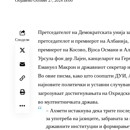
Објавено October 27, 2024 18:00
Претседателот на Демократската унија з
Сподели
претседателот и премиерот на Албанија, 
премиерот на Косово, Вјоса Османи и Ал
Урсула фон дер Лајен, канцеларот на Ге
Емануел Макрон и државниот секретар 
Во овие писма, како што соопшти ДУИ, А
најновите политички и уставни случувања
загрозуваат достигнувањата на Охридски
во мултиетничката држава.
– Ахмети истакнува дека трите после
за употреба на јазиците, забраната з
државните институции и формирањето