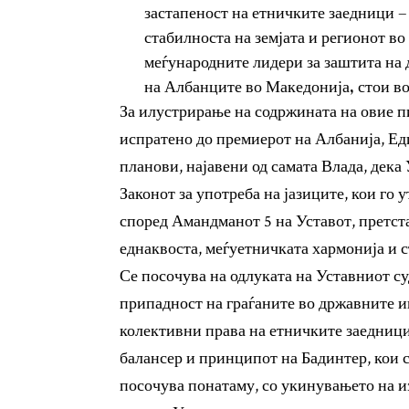
застапеност на етничките заедници –
стабилноста на земјата и регионот во
меѓународните лидери за заштита на
на Албанците во Македонија, стои в
За илустрирање на содржината на овие 
испратено до премиерот на Албанија, Ед
планови, најавени од самата Влада, дека
Законот за употреба на јазиците, кои го 
според Амандманот 5 на Уставот, претст
еднаквоста, меѓуетничката хармонија и с
Се посочува на одлуката на Уставниот су
припадност на граѓаните во државните и
колективни права на етничките заедници
балансер и принципот на Бадинтер, кои с
посочува понатаму, со укинувањето на и