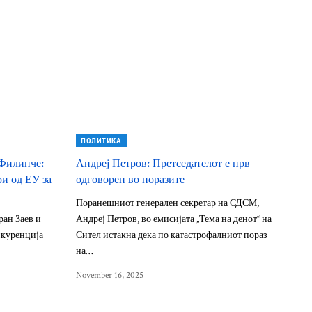
ПОЛИТИКА
Филипче:
Андреј Петров: Претседателот е прв
и од ЕУ за
одговорен во поразите
Поранешниот генерален секретар на СДСМ,
ран Заев и
Андреј Петров, во емисијата „Тема на денот“ на
нкуренција
Сител истакна дека по катастрофалниот пораз
на…
November 16, 2025