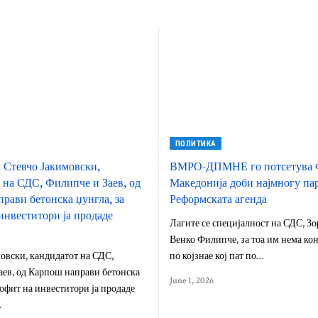
ПОЛИТИКА
 Стевчо Јакимовски,
ВМРО-ДПМНЕ го потсетува 
 на СДС, Филипче и Заев, од
Македонија доби најмногу пар
рави бетонска џунгла, за
Реформската агенда
инвеститори ја продаде
Лагите се специјалност на СДС, Зо
Венко Филипче, за тоа им нема ко
овски, кандидатот на СДС,
по којзнае кој пат по…
аев, од Карпош направи бетонска
June 1, 2026
рофит на инвеститори ја продаде
…