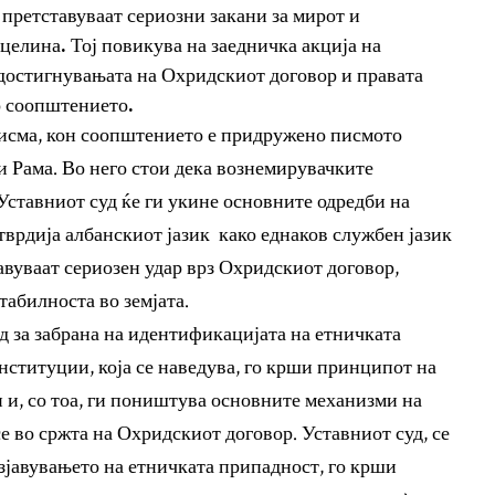
 претставуваат сериозни закани за мирот и
 целина. Тој повикува на заедничка акција на
 достигнувањата на Охридскиот договор и правата
о соопштението.
писма, кон соопштението е придружено писмото
и Рама. Во него стои дека вознемирувачките
 Уставниот суд ќе ги укине основните одредби на
утврдија албанскиот јазик како еднаков службен јазик
авуваат сериозен удар врз Охридскиот договор,
табилноста во земјата.
д за забрана на идентификацијата на етничката
нституции, која се наведува, го крши принципот на
 и, со тоа, ги поништува основните механизми на
е во сржта на Охридскиот договор. Уставниот суд, се
зјавувањето на етничката припадност, го крши