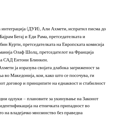
а интеграција (ДУИ), Али Ахмети, испратил писма до
Бајрам Бегај и Еди Рама, претседателката и
бин Курти, претседателката на Европската комисија
рманија Олаф Шолц, претседателот на Франција
на САД Ентони Блинкен.
хмети ја изразува својата длабока загриженост за
 во Македонија, кои, како што се посочува, ги
от договор и принципите на еднаквост и стабилност
дни одлуки – плановите за укинување на Законот
а идентификација на етничката припадност во
 на владејачко мнозинство без праведна