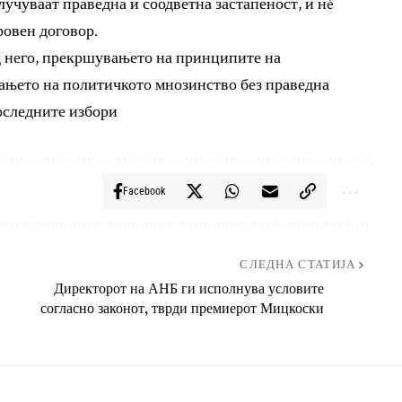
учуваат праведна и соодветна застапеност, и нè
ровен договор.
д него, прекршувањето на принципите на
ањето на политичкото мнозинство без праведна
оследните избори
Facebook
СЛЕДНА СТАТИЈА
Директорот на АНБ ги исполнува условите
согласно законот, тврди премиерот Мицкоски