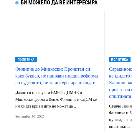
БИ МОЖЕЛО ДА ВЕ ИНТЕРЕСИРА
ПОЛИТИКА
ПОЛИТИКА
Филипче до Мицкоски: Прочитан си
Саракинов:
како буквар, не направи ниедна реформа
кандидатот
во судството, не те интересира правдата
Карпош нап
профит на 
„Јавно ги прашувам ВМРО-ДПМНЕ и
општината
Мицкоски, до кога Венко Филипче и СДСМ ќе
им бидат криви што не можат да…
Стевчо Јаким
Филипче и З
September 30, 2025
џунгла, за п
општината,