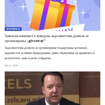
ЕКОНОМИЈА
Законски измени: Се воведува задолжителна дозвола за
организирање „giveaway“
Задолжителна дозвола за организирање подарувања (giveaway),
надоместок за нивно приредување, јавно објавување на правилата и
резултатите, како и јасно утврдени…
July 9, 2026