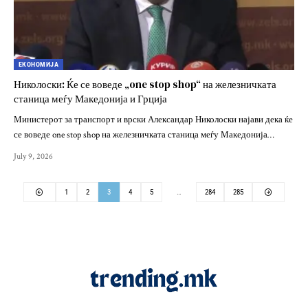
ЕКОНОМИЈА
Николоски: Ќе се воведе „one stop shop“ на железничката
станица меѓу Македонија и Грција
Министерот за транспорт и врски Александар Николоски најави дека ќе
се воведе one stop shop на железничката станица меѓу Македонија…
July 9, 2026
1
2
3
4
5
…
284
285