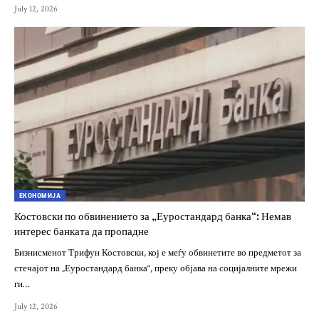
July 12, 2026
ЕКОНОМИЈА
Костовски по обвинението за „Еуростандард банка“: Немав
интерес банката да пропадне
Бизнисменот Трифун Костовски, кој е меѓу обвинетите во предметот за
стечајот на „Еуростандард банка“, преку објава на социјалните мрежи
ги…
July 12, 2026