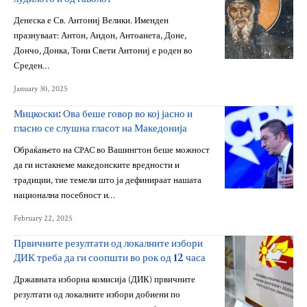
Денеска е Св. Антониј Велики. Именден
празнуваат: Антон, Андон, Антоанета, Доне,
Дончо, Донка, Тони Свети Антониј е роден во
Среден…
January 30, 2025
Мицкоски: Ова беше говор во кој јасно и
гласно се слушна гласот на Македонија
Обраќањето на CPAC во Вашингтон беше можност
да ги истакнеме македонските вредности и
традиции, тие темели што ја дефинираат нашата
национална посебност и…
February 22, 2025
Првичните резултати од локалните избори
ДИК треба да ги соопшти во рок од 12 часа
Државната изборна комисија (ДИК) првичните
резултати од локалните избори добиени по