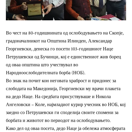
Во чест на 80-годишнината од ослободувањето на Скопје,
градоначалникот на Општина Илинден, Александар
Георгиевски, денеска го посети 103-годишниот Наце
Петрушевски од Бучинци, кој е единствениот жив борец
од оваа општина што учествувал во
Народноослободителната борба (НОБ).
Во знак на почит кон неговата храброст и придонес за
слободата на Македонија, Георгиевски му врачи плакета
на дедо Наце. На средбата присуствуваше и Никола
Ангеловски – Коле, најмладиот курир учесник во НОБ, кој
заедно со Петрушевски ги споделија своите спомени за
борбата и животот во периодот на ослободувањето.
Како дел од оваа посета, дедо Наце ја обележа атмосферата