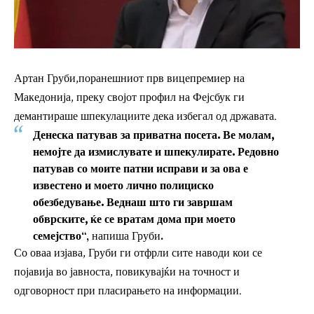
Артан Груби,поранешниот прв вицепремиер на
Македонија, преку својот профил на Фејсбук ги
демантираше шпекулациите дека избегал од државата.
Денеска патував за приватна посета. Ве молам,
немојте да измислувате и шпекулирате. Редовно
патував со моите патни исправи и за ова е
известено и моето лично полициско
обезбедување. Веднаш што ги завршам
обврските, ќе се вратам дома при моето
семејство
“, напиша Груби.
Со оваа изјава, Груби ги отфрли сите наводи кои се
појавија во јавноста, повикувајќи на точност и
одговорност при пласирањето на информации.