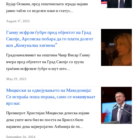
Бујар Османи, пред општинската зграда најави
јавно табло со неделен план и статус…
August 17, 2025
Ганиу исфрли ѓубре пред објектот на Град
Скопје, Арсовска побара да го плати долгот
кон „Комунална хигиена”
Градоначалникот на општина Чаир Висар Ганиу
вчера пред објектот на Град Скопје со група
граѓани исфрлиле ѓубре и шут што…
May 29, 2025
Мицкоски за одвојувањето на Македонија:
Се испраќа лоша порака, само се изживуваат
врз нас
Премиерот Христијан Мицкоски денеска изјави
дека уште кога бил во посета на Брисел било
најавено дека најверојатно Албанија ќе ги…
September 26, 2024