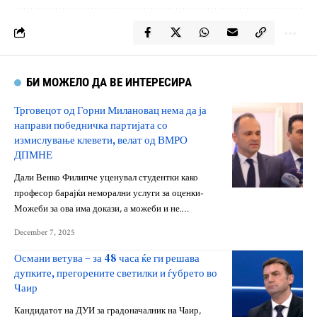
БИ МОЖЕЛО ДА ВЕ ИНТЕРЕСИРА
Трговецот од Горни Милановац нема да ја
направи победничка партијата со
измислување клевети, велат од ВМРО
ДПМНЕ
Дали Венко Филипче уценувал студентки како
професор барајќи неморални услуги за оценки-
Можеби за ова има докази, а можеби и не.…
December 7, 2025
Османи ветува – за 48 часа ќе ги решава
дупките, прегорените светилки и ѓубрето во
Чаир
Кандидатот на ДУИ за градоначалник на Чаир,