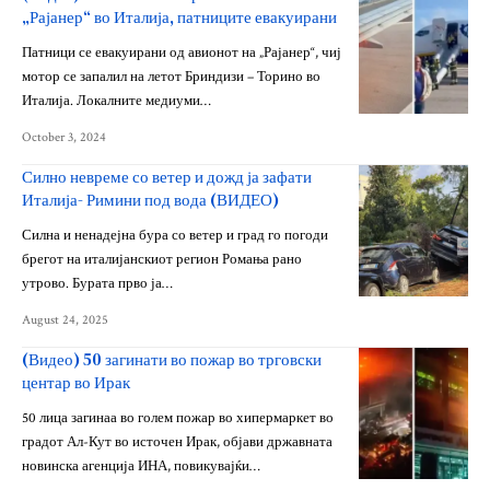
„Рајанер“ во Италија, патниците евакуирани
Патници се евакуирани од авионот на „Рајанер“, чиј
мотор се запалил на летот Бриндизи – Торино во
Италија. Локалните медиуми…
October 3, 2024
Силно невреме со ветер и дожд ја зафати
Италија- Римини под вода (ВИДЕО)
Силна и ненадејна бура со ветер и град го погоди
брегот на италијанскиот регион Ромања рано
утрово. Бурата прво ја…
August 24, 2025
(Видео) 50 загинати во пожар во трговски
центар во Ирак
50 лица загинаа во голем пожар во хипермаркет во
градот Ал-Кут во источен Ирак, објави државната
новинска агенција ИНА, повикувајќи…