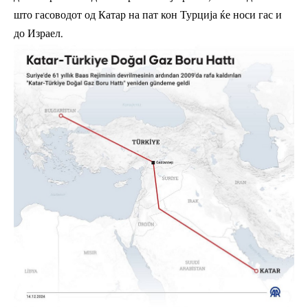
што гасоводот од Катар на пат кон Турција ќе носи гас и
до Израел.