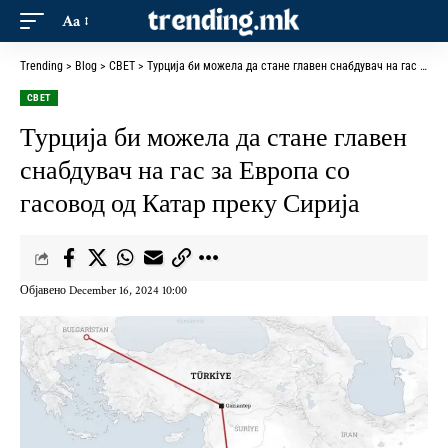
Aa
Trending
>
Blog
>
СВЕТ
>
Турција би можела да стане главен снабдувач на гас за Европа со гасовод од Катар преку Сирија
СВЕТ
Турција би можела да стане главен
снабдувач на гас за Европа со
гасовод од Катар преку Сирија
Објавено December 16, 2024 10:00