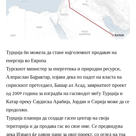
Турција би можела да стане најголемиот продавач на
енергија во Европа
Турскиот министер за енергетика и природни ресурси,
Алпраслан Бајрактар, ​​изјави дека по падот на власта на
сирискиот претседаел, Башар ал Асад, замрнатиот проект
од 2009 година за изградба на гасоводот меѓу Турција и
Катар преку Саудиска Арабија, Јордан и Сирија може да се
продолжи.
Турција планира да создаде гасен центар на своја
територија и да продава гас во свое име. Се предвидува
дека Израел ќе одвои пари за овој проект, со оглед на тоа