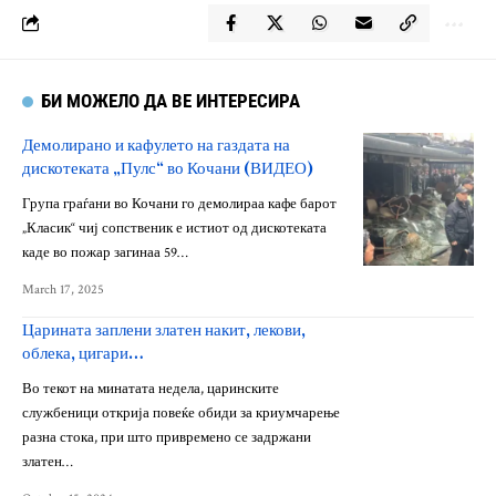
БИ МОЖЕЛО ДА ВЕ ИНТЕРЕСИРА
Демолирано и кафулето на газдата на
дискотеката „Пулс“ во Кочани (ВИДЕО)
Група граѓани во Кочани го демолираа кафе барот
„Класик“ чиј сопственик е истиот од дискотеката
каде во пожар загинаа 59…
March 17, 2025
Царината заплени златен накит, лекови,
облека, цигари…
Во текот на минатата недела, царинските
службеници открија повеќе обиди за криумчарење
разна стока, при што привремено се задржани
златен…