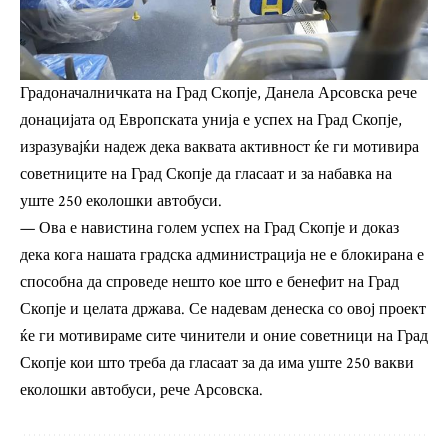
Градоначалничката на Град Скопје, Данела Арсовска рече
донацијата од Европската унија е успех на Град Скопје,
изразувајќи надеж дека ваквата активност ќе ги мотивира
советниците на Град Скопје да гласаат и за набавка на
уште 250 еколошки автобуси.
— Ова е навистина голем успех на Град Скопје и доказ
дека кога нашата градска администрација не е блокирана е
способна да спроведе нешто кое што е бенефит на Град
Скопје и целата држава. Се надевам денеска со овој проект
ќе ги мотивираме сите чинители и оние советници на Град
Скопје кои што треба да гласаат за да има уште 250 вакви
еколошки автобуси, рече Арсовска.