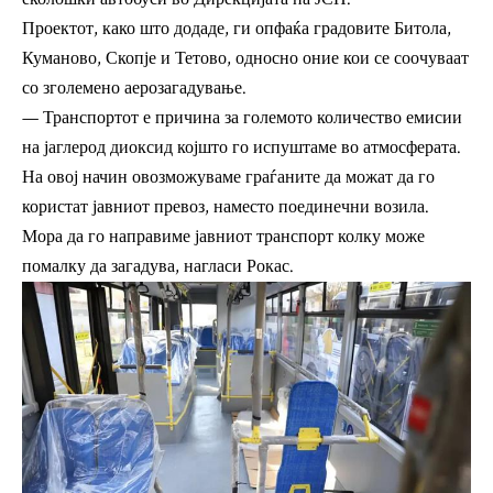
Проектот, како што додаде, ги опфаќа градовите Битола,
Куманово, Скопје и Тетово, односно оние кои се соочуваат
со зголемено аерозагадување.
— Транспортот е причина за големото количество емисии
на јаглерод диоксид којшто го испуштаме во атмосферата.
На овој начин овозможуваме граѓаните да можат да го
користат јавниот превоз, наместо поединечни возила.
Мора да го направиме јавниот транспорт колку може
помалку да загадува, нагласи Рокас.