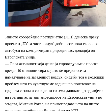
Јавното сообраќајно претпријатие (ЈСП) денеска преку
проектот „ЕУ за чист воздух“ доби шест нови еколошки
автобуси на компримиран природен гас, донација од
Европската унија.
— Оваа активност која денес ја спроведуваме е проект
вреден 10 милиони евра којшто ќе придонесе за
намалување на загадениот воздух, бидејќи тоа е еколошки
проблем што го чувствуваме веднаш по почетокот на
грејната сезона и со години го зема данокот врз здравјето
на граѓаните, изјави амбасадорот на Европската унија во
земјава, Михаил Рокас, на примопредавањето на шесте
еколошки автобуси во Дирекцијата на ЈСП.