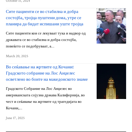
October 15, 2024
Сите пациенти се во стабилна и добра
состојба, тројца пуштени дома, утре се
планира да бидат испишани уште тројца
Сите пациенти кои се лекуваат тука и надвор од
државата се во стабилна и добра состојба,
повеќето се подобруваат, а…
March 20, 2025
Во сеќавање на жртвите од Кочани:
Градското собрание на Лос Анџелес
осветлено во боите на македонското знаме
Градското Собрание на Лос Анџелес во
американската сојузна држава Калифорнија, во
чест и сеќавање на жртвите од трагедијата во
Кочани,…
June 17, 2025