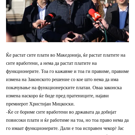
Ќе растат сите плати во Македонија, ќе растат платите на
сите вработени, а нема да растат платите на
функционерите. Тоа го кажавме и тоа ги правиме, правиме
измена на Законското решение со кое што нема да има
покачување на функционерските платаи. Оваа законска
измена наскоро ќе биде пред пратениците, најави
премиерот Христијан Мицкоски.
-Ќе се бориме сите вработени во државата да добијат
повисоки плати и ќе работиме на тоа, но тоа право нема да
го имаат функционерите. Дали е тоа исправен чекор? Јас