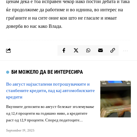
ценам дека е тоа исправен чекор иако постои дебата и така
ќе продолжиме да работиме и во иднина, во интерес на
граѓаните и на сите оние кои што не гласале и имаат
доверба во нас како Влада.
БИ МОЖЕЛО ДА ВЕ ИНТЕРЕСИРА
Во август најзастапени потрошувачките и
станбените кредити, пад кај автомобилските
кредити
Вкупните депозити во август бележат зголемување
од 12,4 проценти на годишно ниво, а кредитите
раст од 12,9 проценти. Според податоците…
September 19, 2025