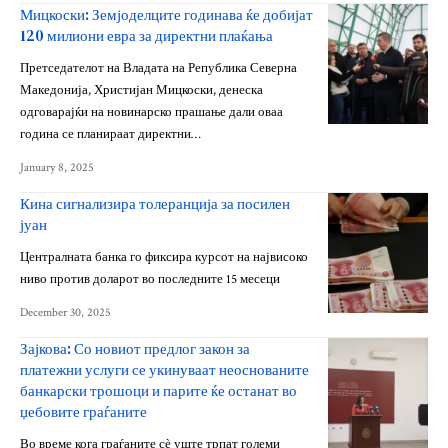
Мицкоски: Земјоделците годинава ќе добијат
120 милиони евра за директни плаќања
Претседателот на Владата на Република Северна
Македонија, Христијан Мицкоски, денеска
одговарајќи на новинарско прашање дали оваа
година се планираат директни…
January 8, 2025
Кина сигнализира толеранција за посилен
јуан
Централната банка го фиксира курсот на највисоко
ниво против доларот во последните 15 месеци
December 30, 2025
Зајкова: Со новиот предлог закон за
платежни услуги се укинуваат неоснованите
банкарски трошоци и парите ќе останат во
џебовите граѓаните
Во време кога граѓаните сѐ уште трпат големи