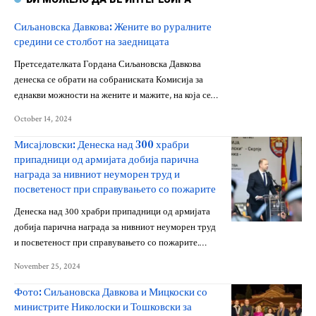
Сиљановска Давкова: Жените во руралните
средини се столбот на заедницата
Претседателката Гордана Сиљановска Давкова
денеска се обрати на собраниската Комисија за
еднакви можности на жените и мажите, на која се…
October 14, 2024
Мисајловски: Денеска над 300 храбри
припадници од армијата добија парична
награда за нивниот неуморен труд и
посветеност при справувањето со пожарите
Денеска над 300 храбри припадници од армијата
добија парична награда за нивниот неуморен труд
и посветеност при справувањето со пожарите.…
November 25, 2024
Фото: Сиљановска Давкова и Мицкоски со
министрите Николоски и Тошковски за