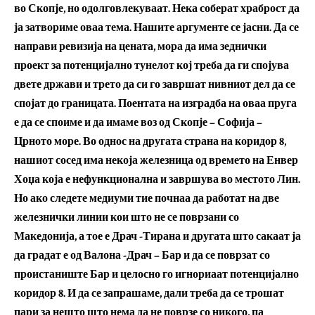
во Скопје, но одолговлекуваат. Нека соберат храброст да
ја затвориме оваа тема. Нашите аргументе се јасни. Да се
направи ревизија на цената, мора да има зеднички
проект за потенцијално тунелот кој треба да ги спојува
двете држави и трето да си го завршат нивниот дел да се
спојат до границата. Поентата на изградба на оваа пруга
е да се споиме и да имаме воз од Скопје – Софија –
Црното море. Во однос на другата страна на коридор 8,
нашиот сосед има некоја железница од времето на Енвер
Хоџа која е нефункционална и завршува во местото Лин.
Но ако следете медиуми тие почнаа да работат на две
железнички линии кои што не се поврзани со
Македонија, а тое е Драч -Тирана и другата што сакаат ја
да градат е од Валона -Драч – Бар и да се поврзат со
проистаниште Бар и целосно го игнориаат потенцијално
коридор 8. И да се запрашаме, дали треба да се трошат
пари за нешто што нема да не поврзе со никого, па