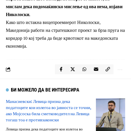
мислам дека подомаќинско мислење од ова нема, изјави
Николоски.
Како што истакна вицепроемиерот Николоски,
Македонија работи на стратешкиот проект за брза пруга на
коридор 10 кој треба да биде крвотокот на македонската
економија.
БИ МОЖЕЛО ДА ВЕ ИНТЕРЕСИРА
Манасиевски: Левица призна дека
податоците кои излегоа во јавноста се точни,
ако Мојсоска била сметководител на Левица
тогаш тоа е противзаконски
Левица призна дека податоците кои излегоа во