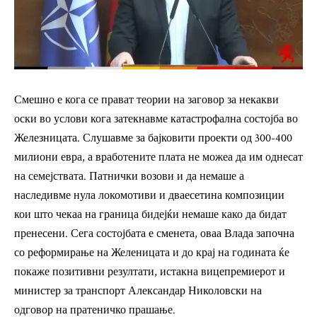
Смешно е кога се прават теории на заговор за некакви
оски во услови кога затекнавме катастрофална состојба во
Железницата. Слушавме за бајковити проекти од 300-400
милиони евра, а вработените плата не можеа да им однесат
на семејствата. Патнички возови и да немаше а
наследивме нула локомотиви и дваесетина композиции
кои што чекаа на граница бидејќи немаше како да бидат
пренесени. Сега состојбата е сменета, оваа Влада започна
со реформирање на Желеницата и до крај на годината ќе
покаже позитивни резултати, истакна вицепремиерот и
министер за транспорт Александар Николовски на
одговор на пратеничко прашање.