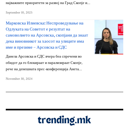
најважните приоритети за развој на Град Скопје и…
September 10, 2025
Марковска Илиевска: Неспроведување на
Одлуката на Советот е резултат на
самоволието на Арсовска, скопјани да знаат
дека виновникот за хаосот на улиците има
име и презиме – Арсовска и СДС
Данела Арсовска и СДС вчера беа спречени во
обидот да го блокираат и парализираат Скопје,
рече на денешната прес-конференција Анета…
November 30, 2024