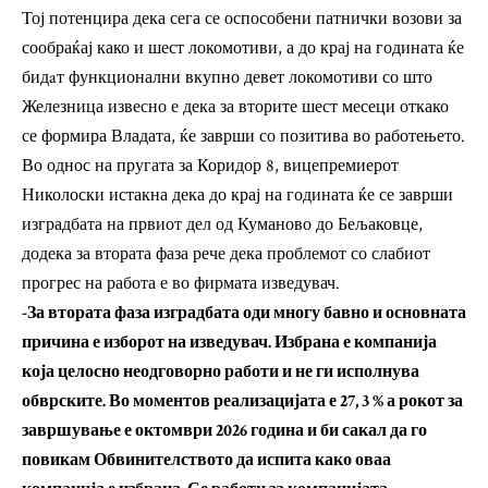
Тој потенцира дека сега се оспособени патнички возови за
сообраќај како и шест локомотиви, а до крај на годината ќе
бидaт функционални вкупно девет локомотиви со што
Железница извесно е дека за вторите шест месеци откако
се формира Владата, ќе заврши со позитива во работењето.
Во однос на пругата за Коридор 8, вицепремиерот
Николоски истакна дека до крај на годината ќе се заврши
изградбата на првиот дел од Куманово до Бељаковце,
додека за втората фаза рече дека проблемот со слабиот
прогрес на работа е во фирмата изведувач.
-За втората фаза изградбата оди многу бавно и основната
причина е изборот на изведувач. Избрана е компанија
која целосно неодговорно работи и не ги исполнува
обврските. Во моментов реализацијата е 27, 3 % а рокот за
завршување е октомври 2026 година и би сакал да го
повикам Обвинителството да испита како оваа