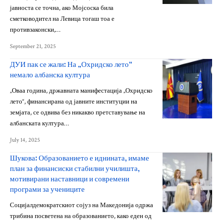
јавноста се точна, ако Мојсоска била
сметководител на Левица тогаш тоа е
противзаконски,…
September 21, 2025
ДУИ пак се жали: На „Охридско лето“
немало албанска култура
„Оваа година, државната манифестација „Охридско
лето“, финансирана од јавните институции на
земјата, се одвива без никакво претставување на
албанската култура…
July 14, 2025
Шукова: Образованието е иднината, имаме
план за финансиски стабилни училишта,
мотивирани наставници и современи
програми за учениците
Социјалдемократскиот сојуз на Македонија одржа
трибина посветена на образованието, како еден од