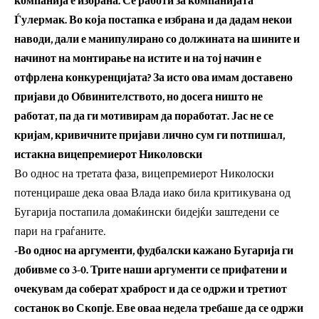
компанија е избрана. Се работи за компанијата
Ѓулермак. Во која постапка е избрана и да дадам некои
наводи, дали е манипулирано со должината на шините и
начинот на монтирање на истите и на тој начин е
отфрлена конкуренцијата? За исто ова имам доставено
пријави до Обвинителството, но досега ништо не
работат, па да ги мотивирам да поработат. Јас не се
кријам, кривичните пријави лично сум ги потпишал,
истакна вицепремиерот Николовски
Во однос на третата фаза, вицепремиерот Николоски
потенцираше дека оваа Влада иако била критикувана од
Бугарија постапила домаќински бидејќи заштедени се
пари на граѓаните.
-Во однос на аргументи, фудбалски кажано Бугарија ги
добивме со 3-0. Трите наши аргументи се прифатени и
очекувам да соберат храброст и да се одржи и третиот
состанок во Скопје. Еве оваа недела требаше да се одржи