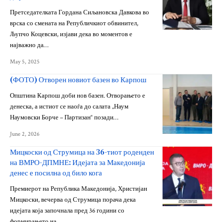
Претседателката Гордана Сиљановска Давкова во
врска со смената на Републичкиот обвинител,
Љупчо Коцевски, изјави дека во моментов е
најважно да…
May 5, 2025
(ФОТО) Отворен новиот базен во Карпош
Општина Карпош доби нов базен. Отворањето е
денеска, а истиот се наоѓа до салата „Наум
Наумовски Борче – Партизан“ позади…
June 2, 2026
Мицкоски од Струмица на 36-тиот роденден
на ВМРО-ДПМНЕ: Идејата за Македонија
денес е посилна од било кога
Премиерот на Република Македонија, Христијан
Мицкоски, вечерва од Струмица порача дека
идејата која започнала пред 36 години со
формирањето на…