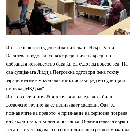
И на денешното судење обвинителката Искра Хаџи
Василева продолжи со веќе редовните навреди на
одбраната истовремено барајќи од судот да воведе ред. На
ова судијаката Лидија Петровска одговори дека токму
заради неа не е можно да се воспостави ред во судницата,
пишува „
МКД.мк
“.
И на ова рочиште обвинителката наведе дека било
дозволено групно да се испитуваат сведоци. Ова, за
познавачите на правото, е признание на сериозна повреда
на Законот за кривичната постапка. Обвинителката изјави
дека таа им укажувала на оштетените што реално можат да