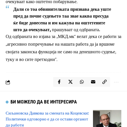
очекуваат како оштетно побарување.
Дали со тоа обвинителката признава дека уште
пред да почне судењето таа знае каква пресуда
ќе биде донесена и им кажува на оштетените
што да очекуваат,
прашуваат од одбраната.
Од одбраната во изјава за „МКД.мк“ велат дека се работи за
„агресивно попречување на нашата работа да ја вршиме
својата законска функција не само на денешното судење,
туку и во сите претходни”.
БИ МОЖЕЛО ДА ВЕ ИНТЕРЕСИРА
Сиљановска Давкова за смената на Коцевски:
Политички одговорно е да се остави органот
да работи