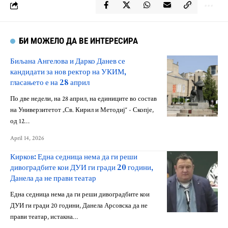
БИ МОЖЕЛО ДА ВЕ ИНТЕРЕСИРА
Биљана Ангелова и Дарко Данев се
кандидати за нов ректор на УКИМ,
гласањето е на 28 април
По две недели, на 28 април, на единиците во состав
на Универзитетот „Св. Кирил и Методиј“ - Скопје,
од 12…
April 14, 2026
Кирков: Една седница нема да ги реши
дивоградбите кои ДУИ ги гради 20 години,
Данела да не прави театар
Една седница нема да ги реши дивоградбите кои
ДУИ ги гради 20 години, Данела Арсовска да не
прави театар, истакна…