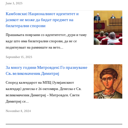
June 3, 2025
Камбовски: Националниот идентитет и
јазикот не може да бидат предмет на
билатерални спорови
Прашањата поврзани со идентитетот, дури и таму
каде што има билатерални спорови, да не се
подигнуваат на рамниште на вето…
September 15, 2025
За многу години Митровден: Го празнуваме
Св. великомаченик Димитриј
Според календарот на МПЦ (Јулијанскиот
календар) денеска е 26 октомври. Денеска е Св.
великомаченик Димитриј – Митровден. Свети
Димитриј се…
November 8, 2024