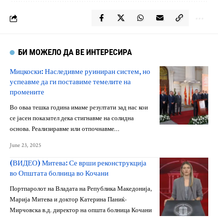
БИ МОЖЕЛО ДА ВЕ ИНТЕРЕСИРА
Мицкоски: Наследивме руиниран систем, но
успеавме да ги поставиме темелите на
промените
Во оваа тешка година имаме резултати зад нас кои
се јасен показател дека стигнавме на солидна
основа. Реализиравме или отпочнавме…
June 23, 2025
(ВИДЕО) Митева: Се врши реконструкција
во Општата болница во Кочани
Портпаролот на Владата на Република Македонија,
Марија Митева и доктор Катерина Паниќ-
Мирчовска в.д. директор на општа болница Кочани