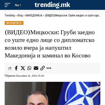
Aa
Trending
>
Blog
>
МАКЕДОНИЈА
>
(ВИДЕО)Мицкоски: Груби заедно со уште едно лице со дипломатско возило вчера ја напуштил Македонија и заминал во Косово
МАКЕДОНИЈА
(ВИДЕО)Мицкоски: Груби заедно
со уште едно лице со дипломатско
возило вчера ја напуштил
Македонија и заминал во Косово
Објавено December 16, 2024 19:20