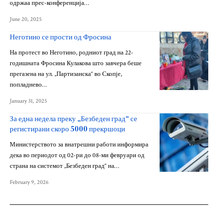
одржаа прес-конференција…
June 20, 2025
Неготино се прости од Фросина
На протест во Неготино, родниот град на 22-
годишната Фросина Кулакова што завчера беше
прегазена на ул. „Партизанска“ во Скопје,
попладнево…
January 31, 2025
За една недела преку „Безбеден град“ се
регистирани скоро 5000 прекршоци
Министерството за внатрешни работи информира
дека во периодот од 02-ри до 08-ми февруари од
страна на системот „Безбеден град“ на…
February 9, 2026