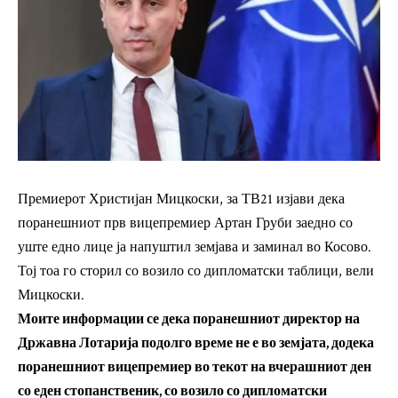
Премиерот Христијан Мицкоски, за ТВ21 изјави дека
поранешниот прв вицепремиер Артан Груби заедно со
уште едно лице ја напуштил земјава и заминал во Косово.
Тој тоа го сторил со возило со дипломатски таблици, вели
Мицкоски.
Моите информации се дека поранешниот директор на
Државна Лотарија подолго време не е во земјата, додека
поранешниот вицепремиер во текот на вчерашниот ден
со еден стопанственик, со возило со дипломатски