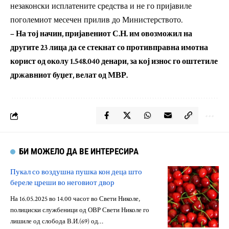
незаконски исплатените средства и не го пријавиле
поголемиот месечен прилив до Министерството.
– На тој начин, пријавениот С.Н. им овозможил на
другите 23 лица да се стекнат со противправна имотна
корист од околу 1.548.040 денари, за кој износ го оштетиле
државниот буџет, велат од МВР.
БИ МОЖЕЛО ДА ВЕ ИНТЕРЕСИРА
Пукал со воздушна пушка кон деца што
береле цреши во неговиот двор
На 16.05.2025 во 14.00 часот во Свети Николе,
полициски службеници од ОВР Свети Николе го
лишиле од слобода В.И.(69) од…