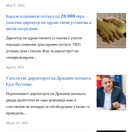
May 17, 2025
Барале и примиле поткуп од 20.000 евра –
уапсени директор на здравствена установа и
негов посредник
Директор на здравствената установа е уапсен
пораади сомнение дека примил поткуп. ТВ21
дознава дека станува збор за директорот на
специјализирана…
April 8, 2025
Уапсен екс директорот на Државни патишта
Ејуп Рустеми
Поранешниот директорот на Државни патишта,
двајца вработени во оваа компанија како и
сопственик на агенција за обезбедување утрово се
приведени…
March 25, 2025