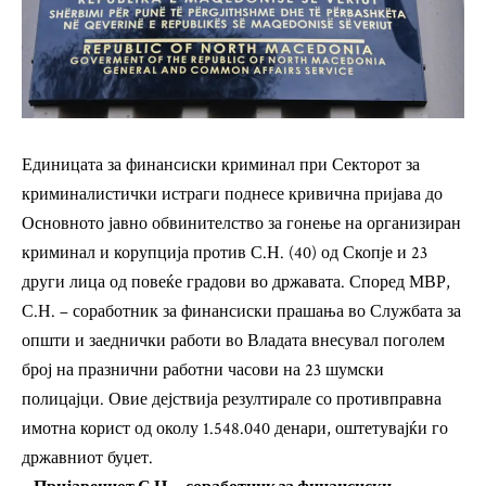
Единицата за финансиски криминал при Секторот за
криминалистички истраги поднесе кривична пријава до
Основното јавно обвинителство за гонење на организиран
криминал и корупција против С.Н. (40) од Скопје и 23
други лица од повеќе градови во државата. Според МВР,
С.Н. – соработник за финансиски прашања во Службата за
општи и заеднички работи во Владата внесувал поголем
број на празнични работни часови на 23 шумски
полицајци. Овие дејствија резултирале со противправна
имотна корист од околу 1.548.040 денари, оштетувајќи го
државниот буџет.