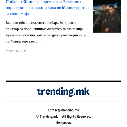
Побаран 30-дневен притвор за Бектеши и
поранешни раководни лица во Mинистерство
за економија
Јавното обвинителството побара 30-дневен
притвор за поранешниот министер за економија
Крешник Бектеши, како и за други раководни лица
од Mинистерството…
March 21, 2025
contact@trending.mk
© Trending.mk | All Rights Reserved.
Импресум