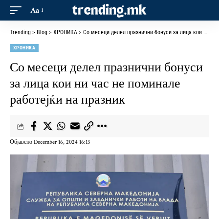
Aa
Trending
>
Blog
>
ХРОНИКА
>
Со месеци делел празнични бонуси за лица кои ни час не поминале работејќи на празник
ХРОНИКА
Со месеци делел празнични бонуси
за лица кои ни час не поминале
работејќи на празник
Објавено December 16, 2024 16:13