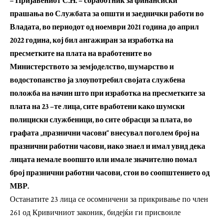
– Пријавениот С.Н. – соработник за финансиски
прашања во Службата за општи и заеднички работи во
Владата, во периодот од ноември 2021 година до април
2022 година, кој бил ангажиран за изработка на
пресметките на плата на вработените во
Министерството за земјоделство, шумарство и
водостопанство ја злоупотребил својата службена
положба на начин што при изработка на пресметките за
плата на 23 –те лица, сите вработени како шумски
полициски службеници, во сите обрасци за плата, во
графата „празнични часови“ внесувал поголем број на
празнични работни часови, иако знаел и имал увид дека
лицата немале воопшто или имале значително помал
број празнични работни часови, стои во соопштението од
МВР.
Останатите 23 лица се осомничени за прикривање по член
261 од Кривичниот законик, бидејќи ги присвоиле